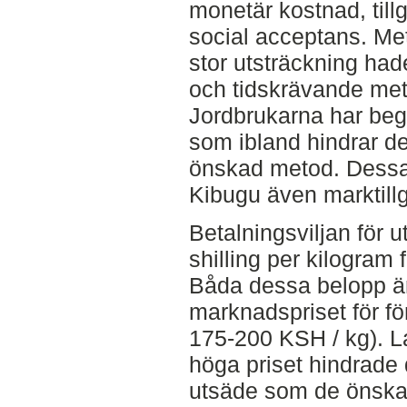
monetär kostnad, till
social acceptans. Me
stor utsträckning ha
och tidskrävande metod
Jordbrukarna har begr
som ibland hindrar d
önskad metod. Dessa 
Kibugu även marktill
Betalningsviljan för
shilling per kilogram
Båda dessa belopp är 
marknadspriset för fö
175-200 KSH / kg). La
höga priset hindrade
utsäde som de önskad