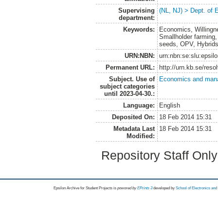
Supervising
(NL, NJ) > Dept. of
department:
Keywords:
Economics, Willingn
Smallholder farming,
seeds, OPV, Hybrid
URN:NBN:
urn:nbn:se:slu:epsil
Permanent URL:
http://urn.kb.se/res
Subject. Use of
Economics and man
subject categories
until 2023-04-30.:
Language:
English
Deposited On:
18 Feb 2014 15:31
Metadata Last
18 Feb 2014 15:31
Modified:
Repository Staff Onl
Epsilon Archive for Student Projects is
powored by
EPrints 3
developed by
School of Electronics an