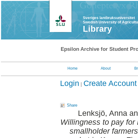
Sveriges lantbruksuniversitet
Swedish University of Agricult
Library
Epsilon Archive for Student Pro
Home
About
B
Login
Create Account
Share
Lenksjö, Anna
a
Willingness to pay fo
smallholder farmers 