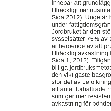
innebär att grundläg
tillräckligt näringsint
Sida 2012). Ungefär h
under fattigdomsgrän
Jordbruket är den stö
sysselsätter 75% av 
är beroende av att p
tillräcklig avkastning
Sida 1, 2012). Tillgä
billiga jordbruksmetod
den viktigaste basgrö
stor del av befolknin
ett antal förbättrad
som ger mer resisten
avkastning för bönde