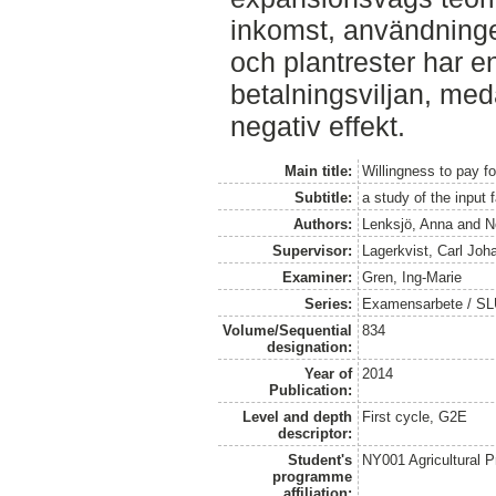
inkomst, användning
och plantrester har en
betalningsviljan, med
negativ effekt.
Main title:
Willingness to pay 
Subtitle:
a study of the input
Authors:
Lenksjö, Anna
and
N
Supervisor:
Lagerkvist, Carl Joh
Examiner:
Gren, Ing-Marie
Series:
Examensarbete / SLU
Volume/Sequential
834
designation:
Year of
2014
Publication:
Level and depth
First cycle, G2E
descriptor:
Student's
NY001 Agricultural
programme
affiliation: