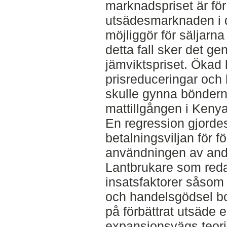
marknadspriset är för 
utsädesmarknaden i d
möjliggör för säljarn
detta fall sker det ge
jämviktspriset. Ökad k
prisreduceringar och
skulle gynna bönderna
mattillgången i Kenya
En regression gjordes
betalningsviljan för f
användningen av andr
Lantbrukare som red
insatsfaktorer såsom 
och handelsgödsel bo
på förbättrat utsäde 
expansionsvägs teori