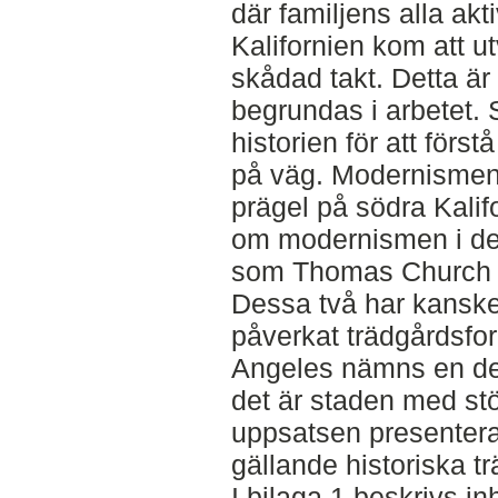
där familjens alla akt
Kalifornien kom att ut
skådad takt. Detta är
begrundas i arbetet. 
historien för att förstå
på väg. Modernismen 
prägel på södra Kalif
om modernismen i d
som Thomas Church o
Dessa två har kansk
påverkat trädgårdsfo
Angeles nämns en del
det är staden med stör
uppsatsen presenteras
gällande historiska tr
I bilaga 1 beskrivs 