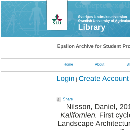
Sveriges lantbruksuniversitet
Swedish University of Agricult
Library
Epsilon Archive for Student Pro
Home
About
B
Login
Create Account
Share
Nilsson, Daniel
, 20
Kalifornien.
First cycl
Landscape Architectu