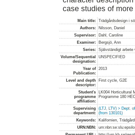
case studies of more
Main title:
Trädgårdsdesign i sö
Authors:
Nilsson, Daniel
Supervisor:
Dahl, Caroline
Examiner:
Bergsjö, Ann
Series:
Självständigt arbete
Volume/Sequential
UNSPECIFIED
designation:
Year of
2013
Publication:
Level and depth
First cycle, G2E
descriptor:
Student's
LK004 Horticultural
programme
Programme 180 HE
affiliation:
Supervising
(LTJ, LTV) > Dept. 
department:
(from 130101)
Keywords:
Kalifornien, Trädgå
URN:NBN:
urn:nbn:se:slu:epsil
Permanent URL:
http://urn.kb.se/res