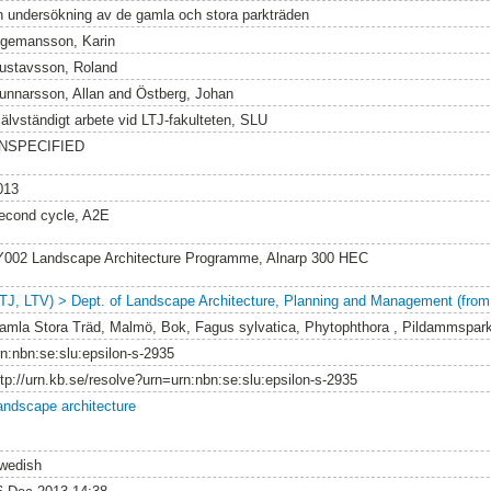
n undersökning av de gamla och stora parkträden
ngemansson, Karin
ustavsson, Roland
unnarsson, Allan
and
Östberg, Johan
jälvständigt arbete vid LTJ-fakulteten, SLU
NSPECIFIED
013
econd cycle, A2E
Y002 Landscape Architecture Programme, Alnarp 300 HEC
LTJ, LTV) > Dept. of Landscape Architecture, Planning and Management (from
amla Stora Träd, Malmö, Bok, Fagus sylvatica, Phytophthora , Pildammspar
rn:nbn:se:slu:epsilon-s-2935
ttp://urn.kb.se/resolve?urn=urn:nbn:se:slu:epsilon-s-2935
andscape architecture
wedish