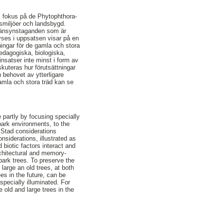
om fokus på de Phytophthora-
smiljöer och landsbygd.
e hänsynstaganden som är
yses i uppsatsen visar på en
ningar för de gamla och stora
edagogiska, biologiska,
nsatser inte minst i form av
skuteras hur förutsättningar
 behovet av ytterligare
amla och stora träd kan se
 partly by focusing specially
park environments, to the
ö Stad considerations
nsiderations, illustrated as
biotic factors interact and
architectural and memory-
park trees. To preserve the
 large an old trees, at both
ees in the future, can be
specially illuminated. For
 old and large trees in the