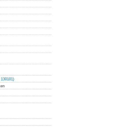
 130101)
ken