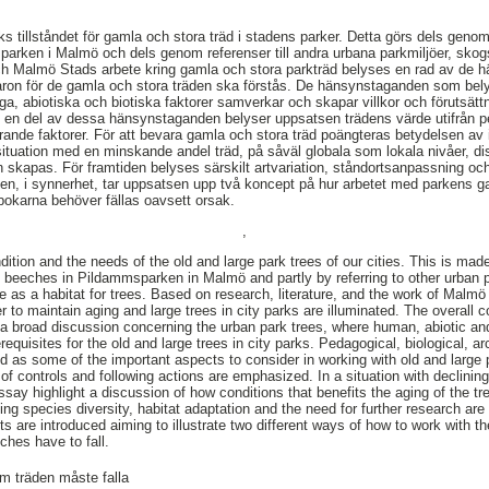
s tillståndet för gamla och stora träd i stadens parker. Detta görs dels gen
arken i Malmö och dels genom referenser till andra urbana parkmiljöer, skog
r och Malmö Stads arbete kring gamla och stora parkträd belyses en rad av d
illvaron för de gamla och stora träden ska förstås. De hänsynstaganden som bel
ga, abiotiska och biotiska faktorer samverkar och skapar villkor och förutsätt
m en del av dessa hänsynstaganden belyser uppsatsen trädens värde utifrån p
ande faktorer. För att bevara gamla och stora träd poängteras betydelsen av i
 situation med en minskande andel träd, på såväl globala som lokala nivåer, di
n skapas. För framtiden belyses särskilt artvariation, ståndortsanpassning och
en, i synnerhet, tar uppsatsen upp två koncept på hur arbetet med parkens g
 bokarna behöver fällas oavsett orsak.
,
tion and the needs of the old and large park trees of our cities. This is made
 beeches in Pildammsparken in Malmö and partly by referring to other urban 
de as a habitat for trees. Based on research, literature, and the work of Malm
r to maintain aging and large trees in city parks are illuminated. The overall co
 a broad discussion concerning the urban park trees, where human, abiotic and 
requisites for the old and large trees in city parks. Pedagogical, biological, 
ed as some of the important aspects to consider in working with old and large 
 of controls and following actions are emphasized. In a situation with declining
essay highlight a discussion of how conditions that benefits the aging of the tr
ng species diversity, habitat adaptation and the need for further research are 
are introduced aiming to illustrate two different ways of how to work with the
ches have to fall.
m träden måste falla