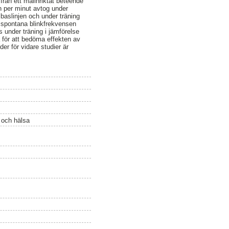
rån ett målinriktat beteende
n per minut avtog under
 baslinjen och under träning
en spontana blinkfrekvensen
s under träning i jämförelse
a för att bedöma effekten av
er för vidare studier är
ö och hälsa