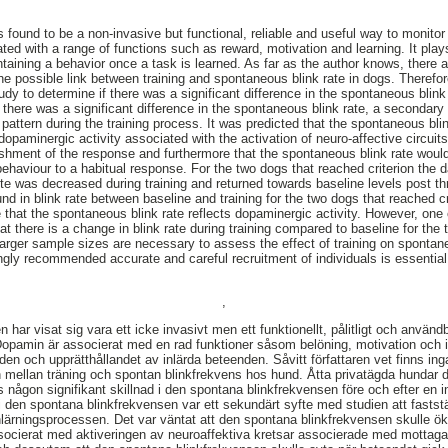
s found to be a non-invasive but functional, reliable and useful way to monito
ted with a range of functions such as reward, motivation and learning. It plays
taining a behavior once a task is learned. As far as the author knows, there a
he possible link between training and spontaneous blink rate in dogs. Therefor
udy to determine if there was a significant difference in the spontaneous blink
f there was a significant difference in the spontaneous blink rate, a secondary
attern during the training process. It was predicted that the spontaneous blin
opaminergic activity associated with the activation of neuro-affective circuit
lishment of the response and furthermore that the spontaneous blink rate wou
behaviour to a habitual response. For the two dogs that reached criterion the 
te was decreased during training and returned towards baseline levels post thr
und in blink rate between baseline and training for the two dogs that reached cr
 that the spontaneous blink rate reflects dopaminergic activity. However, one
t there is a change in blink rate during training compared to baseline for the
 larger sample sizes are necessary to assess the effect of training on spontan
rongly recommended accurate and careful recruitment of individuals is essential
,
har visat sig vara ett icke invasivt men ett funktionellt, pålitligt och använd
Dopamin är associerat med en rad funktioner såsom belöning, motivation och in
den och upprätthållandet av inlärda beteenden. Såvitt författaren vet finns in
 mellan träning och spontan blinkfrekvens hos hund. Åtta privatägda hundar de
ns någon signifikant skillnad i den spontana blinkfrekvensen före och efter en
 i den spontana blinkfrekvensen var ett sekundärt syfte med studien att fastst
ärningsprocessen. Det var väntat att den spontana blinkfrekvensen skulle öka
ssocierat med aktiveringen av neuroaffektiva kretsar associerade med mottag