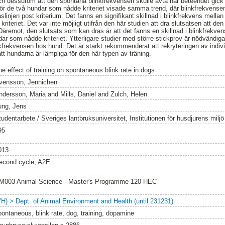
h dessutom att den spontana blinkfrekvensen skulle avta när beteendet gick f
 för de två hundar som nådde kriteriet visade samma trend, där blinkfrekvense
linjen post kriterium. Det fanns en signifikant skillnad i blinkfrekvens mellan
riteriet. Det var inte möjligt utifrån den här studien att dra slutsatsen att d
äremot, den slutsats som kan dras är att det fanns en skillnad i blinkfrekven
dar som nådde kriteriet. Ytterligare studier med större stickprov är nödvändig
kfrekvensen hos hund. Det är starkt rekommenderat att rekryteringen av individ
att hundarna är lämpliga för den här typen av träning.
he effect of training on spontaneous blink rate in dogs
vensson, Jennichen
ndersson, Maria
and
Mills, Daniel
and
Zulch, Helen
ung, Jens
tudentarbete / Sveriges lantbruksuniversitet, Institutionen för husdjurens milj
95
013
econd cycle, A2E
M003 Animal Science - Master's Programme 120 HEC
VH) > Dept. of Animal Environment and Health (until 231231)
pontaneous, blink rate, dog, training, dopamine