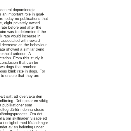
r central dopaminergic
 an important role in goal-
re today no publications that
e, eight privately owned
 rate before and after the
 aim was to determine if the
k rate would increase in
s associated with reward
ld decrease as the behaviour
data showed a similar trend
eshold criterion. A
iterion. From this study it
 conclusion that can be
 two dogs that reached
eous blink rate in dogs. For
 to ensure that they are
bart sätt att övervaka den
lärning. Det spelar en viktig
ga publikationer som
ltog därför i denna studie
 inlärningsprocess. Om det
älla om skillnaden visade ett
 i enlighet med förändringar
andet av en belöning under