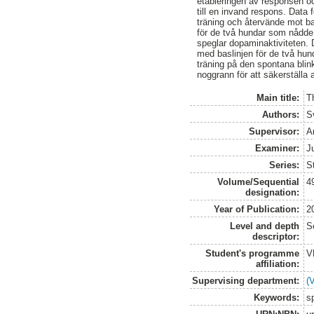
etableringen av responsen oc
till en invand respons. Data
träning och återvände mot bas
för de två hundar som nådde k
speglar dopaminaktiviteten. D
med baslinjen för de två hun
träning på den spontana blin
noggrann för att säkerställa 
Main title:
T
Authors:
S
Supervisor:
A
Examiner:
J
Series:
S
Volume/Sequential
4
designation:
Year of Publication:
2
Level and depth
S
descriptor:
Student's programme
V
affiliation:
Supervising department:
(
Keywords:
s