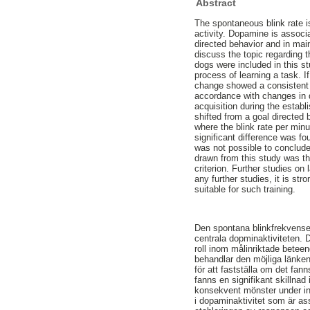
Abstract
The spontaneous blink rate i
activity. Dopamine is associa
directed behavior and in main
discuss the topic regarding t
dogs were included in this st
process of learning a task. I
change showed a consistent p
accordance with changes in d
acquisition during the estab
shifted from a goal directed 
where the blink rate per minu
significant difference was fo
was not possible to conclude
drawn from this study was tha
criterion. Further studies on
any further studies, it is st
suitable for such training.
Den spontana blinkfrekvensen 
centrala dopminaktiviteten. 
roll inom målinriktade beteen
behandlar den möjliga länken
för att fastställa om det fan
fanns en signifikant skillnad
konsekvent mönster under inl
i dopaminaktivitet som är a