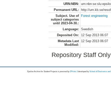
URN:NBN:
urn:nbn:se:slu:epsil
Permanent URL:
http://urn.kb.se/res
Subject. Use of
Forest engineering
subject categories
until 2023-04-30.:
Language:
Swedish
Deposited On:
12 Sep 2013 06:07
Metadata Last
12 Sep 2013 06:07
Modified:
Repository Staff Onl
Epsilon Archive for Student Projects is
powored by
EPrints 3
developed by
School of Electronics an