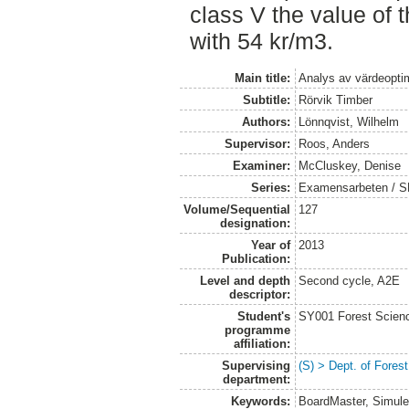
class V the value of 
with 54 kr/m3.
Main title:
Analys av värdeoptim
Subtitle:
Rörvik Timber
Authors:
Lönnqvist, Wilhelm
Supervisor:
Roos, Anders
Examiner:
McCluskey, Denise
Series:
Examensarbeten / SLU
Volume/Sequential
127
designation:
Year of
2013
Publication:
Level and depth
Second cycle, A2E
descriptor:
Student's
SY001 Forest Scien
programme
affiliation:
Supervising
(S) > Dept. of Fores
department:
Keywords:
BoardMaster, Simuler