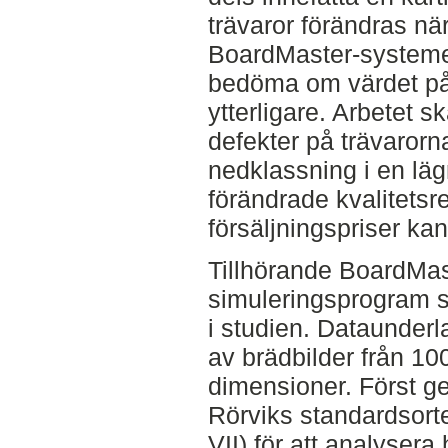
trävaror förändras nä
BoardMaster-systemet
bedöma om värdet på 
ytterligare. Arbetet s
defekter på trävarorna
nedklassning i en läg
förändrade kvalitets
försäljningspriser ka
Tillhörande BoardMas
simuleringsprogram 
i studien. Dataunder
av brädbilder från 100
dimensioner. Först g
Rörviks standardsorte
VII) för att analyser