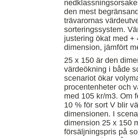
nedklassningsorsaken
den mest begränsand
trävarornas värdeut
sorteringssystem. Vär
justering ökat med +
dimension, jämfört me
25 x 150 är den dime
värdeökning i både sc
scenariot ökar volym
procentenheter och v
med 105 kr/m3. Om fö
10 % för sort V blir 
dimensionen. I scenar
dimension 25 x 150 
försäljningspris på s