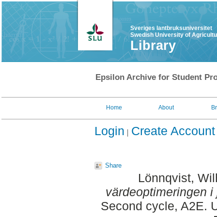
Sveriges lantbruksuniversitet
Swedish University of Agricult
Library
Epsilon Archive for Student Pro
Home
About
B
Login
Create Account
Share
Lönnqvist, Wi
värdeoptimeringen i 
Second cycle, A2E. U