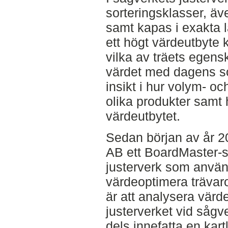
sorteringsklasser, äve
samt kapas i exakta 
ett högt värdeutbyte
vilka av träets egen
värdet med dagens so
insikt i hur volym- oc
olika produkter samt h
värdeutbytet.
Sedan början av år 2
AB ett BoardMaster-s
justerverk som använd
värdeoptimera trävar
är att analysera värd
justerverket vid sågve
dels innefatta en kar