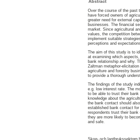
Abstract
Over the course of the past 
have forced owners of agricu
greater need for external cap
businesses. The financial sec
market. Since agricultural a
values, the competition betw
implement suitable strategies
perceptions and expectations
The aim of this study is to 
at examining which aspects, 
bank relationship and why. T
Zaltman metaphor-elicitation
agriculture and forestry bus
to provide a thorough unders
The findings of the study ind
e.g. low interest rate. The 
to be able to trust their ban
knowledge about the agricult
the bank contact should also
established bank contact for
respondents trust their ban
they are more likely to becom
and safe.
Skog- och lantbrukssektorn h