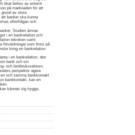
ett ökat behov av externt
ition på marknaden för att
 grund av stora
 att banker ska kunna
rnas efterfrågan och
 banker. Studien ämnar
gst i en bankrelation och
itation tekniken samt
ka förväntningar som finns på
slor kring en bankrelation.
änta i en bankrelation, den
 sin bank och sin
og- och lantbrukssektorn,
unders perspektiv agera
l ha en och samma bankkontakt
sin bankkontakt, kan en
nken.
å kan kännas sig trygga,