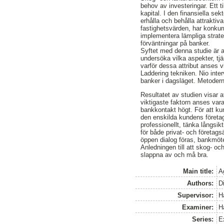
behov av investeringar. Ett t
kapital. I den finansiella se
erhålla och behålla attrakti
fastighetsvärden, har konku
implementera lämpliga strat
förväntningar på banker.
Syftet med denna studie är a
undersöka vilka aspekter, tj
varför dessa attribut anses 
Laddering tekniken. Nio inte
banker i dagsläget. Metodern
Resultatet av studien visar a
viktigaste faktorn anses vara
bankkontakt högt. För att ku
den enskilda kundens företa
professionellt, tänka långsi
för både privat- och företa
öppen dialog föras, bankmötet
Anledningen till att skog- oc
slappna av och må bra.
Main title:
A
Authors:
D
Supervisor:
H
Examiner:
H
Series:
E