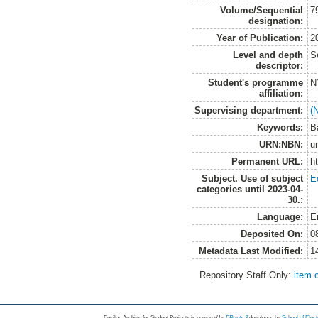
Volume/Sequential
7
designation:
Year of Publication:
2
Level and depth
S
descriptor:
Student's programme
N
affiliation:
Supervising department:
(
Keywords:
B
URN:NBN:
u
Permanent URL:
h
Subject. Use of subject
E
categories until 2023-04-
30.:
Language:
E
Deposited On:
0
Metadata Last Modified:
1
Repository Staff Only:
item 
Epsilon Archive for Student Projects is
powored by
EPrints 3
developed by
School of Elec