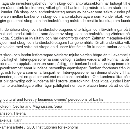
illtagande investeringsbehov inom skog- och lantbrukssektorn har bidragit till 
ktorn råder stark konkurrens, vilket gör att banker idag måste inta en stark pos
va kunder. Då skog- och lantbruksföretag anses av banker som säkra kunder på
rrensen mellan banker om skog- och lantbruksföretagare som kunder ökat. För
egier gentemot skog- och lantbruksföretag måste de besitta kunskap om kunde
tt identifiera skog- och lantbruksföretagares efterfrågan och förväntningar på
änst- och produktattribut, som ägare av skog- och lantbruksföretag värderar hö
viktiga. Studien är kvalitativ och har genomförts genom Zaltman metaphor-elic
rvjuer med skog- och lantbruksföretagare har genomförts för att undersöka vil
a valdes med syfte att skapa en djupare förståelse för kunders tankar och kän
tt skog- och lantbruksföretagare värderar mjuka värden högre än till exempel r
 pålitlighet. Intervjupersonerna som deltog i studien värderar att kunna lita på
nderna ska uppfatta banken som pålitlig, bör banken besitta kunskap inom sk
gsverksamhet samt kundens personliga egenskaper. Banken förväntas från k
ktigt och fungera som en affärspartner. Intervjupersonerna i denna studie vil
gsärenden, samt en god personkemi med bankkontakten. Om kunderna litar på 
 blir gemytligt och kunderna blir i större utsträckning långsiktiga kunder i ba
h lantbruksföretagare efterfrågar pålitlighet i en bankrelation beror på att de d
gricultural and forestry business owners’ perceptions of banks
ickson, Cecilia
and
Magnusson, Sara
ansson, Helena
akelius, Karin
xamensarbete / SLU, Institutionen för ekonomi