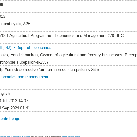
98
013
econd cycle, A2E
Y001 Agricultural Programme - Economics and Management 270 HEC
NL, NJ) > Dept. of Economics
anks, Handelsbanken, Owners of agricultural and forestry businesses, Percep
rn:nbn:se:slu:epsilon-s-2557
ttp://urn.kb.se/resolve?urn=urn:nbn:se:slu:epsilon-s-2557
conomics and management
nglish
8 Jul 2013 14:07
4 Sep 2024 01:41
control page
tronics and Computer Science
at University of Southampton.
More information
.