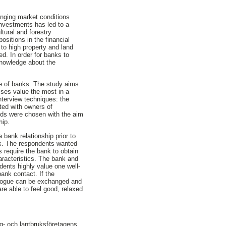
anging market conditions
investments has led to a
tural and forestry
ositions in the financial
to high property and land
d. In order for banks to
 knowledge about the
ave of banks. The study aims
sses value the most in a
nterview techniques: the
ted with owners of
hods were chosen with the aim
hip.
 bank relationship prior to
ank. The respondents wanted
s require the bank to obtain
aracteristics. The bank and
dents highly value one well-
ank contact. If the
ialogue can be exchanged and
re able to feel good, relaxed
og- och lantbruksföretagens