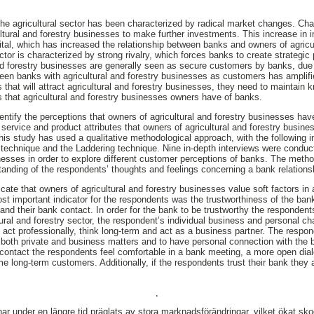
the agricultural sector has been characterized by radical market changes. Ch
ltural and forestry businesses to make further investments. This increase in 
ital, which has increased the relationship between banks and owners of agricul
tor is characterized by strong rivalry, which forces banks to create strategic p
nd forestry businesses are generally seen as secure customers by banks, due 
een banks with agricultural and forestry businesses as customers has amplifie
 that will attract agricultural and forestry businesses, they need to maintain
 that agricultural and forestry businesses owners have of banks.
identify the perceptions that owners of agricultural and forestry businesses h
service and product attributes that owners of agricultural and forestry busine
his study has used a qualitative methodological approach, with the following i
 technique and the Laddering technique. Nine in-depth interviews were conduc
inesses in order to explore different customer perceptions of banks. The met
tanding of the respondents’ thoughts and feelings concerning a bank relations
icate that owners of agricultural and forestry businesses value soft factors in a
most important indicator for the respondents was the trustworthiness of the b
k and their bank contact. In order for the bank to be trustworthy the respondent
ural and forestry sector, the respondent’s individual business and personal ch
 act professionally, think long-term and act as a business partner. The respon
 both private and business matters and to have personal connection with the b
k contact the respondents feel comfortable in a bank meeting, a more open d
e long-term customers. Additionally, if the respondents trust their bank they a
,
ar under en längre tid präglats av stora marknadsförändringar, vilket ökat sk