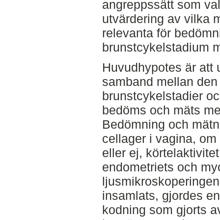
angreppssätt som val
utvärdering av vilka
relevanta för bedömn
brunstcykelstadium m
Huvudhypotes är att 
samband mellan den f
brunstcykelstadier o
bedöms och mäts med
Bedömning och mätni
cellager i vagina, om 
eller ej, körtelaktivi
endometriets och myo
ljusmikroskoperingen
insamlats, gjordes en
kodning som gjorts a