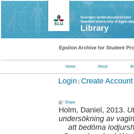
Sveriges lantbruksuniversitet
Swedish University of Agricult
Library
Epsilon Archive for Student Pro
Home
About
B
Login
Create Account
Share
Holm, Daniel
, 2013.
U
undersökning av vagin
att bedöma lodjurs