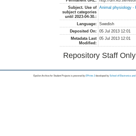
Permanent URL:
http://urn.kb.se/res
Subject. Use of
Animal physiology -
subject categories
until 2023-04-30.:
Language:
Swedish
Deposited On:
05 Jul 2013 12:01
Metadata Last
05 Jul 2013 12:01
Modified:
Repository Staff Onl
Epsilon Archive for Student Projects is
powored by
EPrints 3
developed by
School of Electronics an