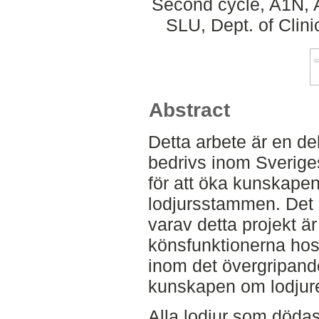
Second cycle, A1N, 
SLU, Dept. of Clini
Abstract
Detta arbete är en de
bedrivs inom Sverige
för att öka kunskap
lodjursstammen. Det 
varav detta projekt är 
könsfunktionerna hos 
inom det övergripande
kunskapen om lodjure
Alla lodjur som dödas