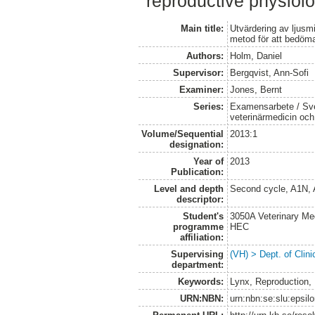
reproductive physiolo
Main title:
Utvärdering av ljus
metod för att bedöm
Authors:
Holm, Daniel
Supervisor:
Bergqvist, Ann-Sofi
Examiner:
Jones, Bernt
Series:
Examensarbete / Sver
veterinärmedicin oc
Volume/Sequential
2013:1
designation:
Year of
2013
Publication:
Level and depth
Second cycle, A1N,
descriptor:
Student's
3050A Veterinary Me
programme
HEC
affiliation:
Supervising
(VH) > Dept. of Clini
department:
Keywords:
Lynx, Reproduction, 
URN:NBN:
urn:nbn:se:slu:epsil