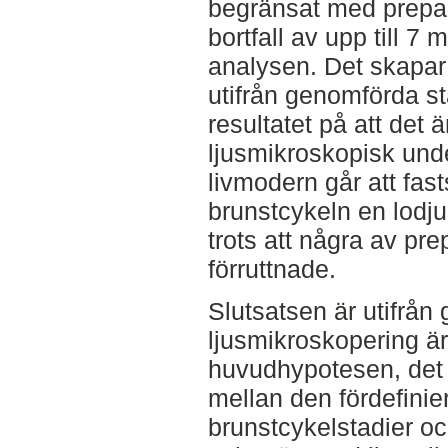
begränsat med prepara
bortfall av upp till 7
analysen. Det skapar 
utifrån genomförda st
resultatet på att det ä
ljusmikroskopisk und
livmodern går att fasts
brunstcykeln en lodju
trots att några av pre
förruttnade.
Slutsatsen är utifrån 
ljusmikroskopering är
huvudhypotesen, det 
mellan den fördefini
brunstcykelstadier o