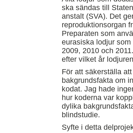
ska sändas till State
anstalt (SVA). Det ger
reproduktionsorgan frå
Preparaten som använ
eurasiska lodjur som 
2009, 2010 och 2011.
efter vilket år lodjur
För att säkerställa at
bakgrundsfakta om ind
kodat. Jag hade ingen
hur koderna var koppla
dylika bakgrundsfakt
blindstudie.
Syfte i detta delproje