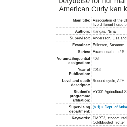
betydelse för hur må
American Curly kan k
Main title:
Association of the D
five different horse 
Authors:
Kangas, Niina
Supervisor:
Andersson, Lisa
an
Examiner:
Eriksson, Susanne
Series:
Examensarbete / SLU,
Volume/Sequential
408
designation:
Year of
2013
Publication:
Level and depth
Second cycle, A2E
descriptor:
Student's
VY001 Agricultural 
programme
affiliation:
Supervising
(VH) > Dept. of Anim
department:
Keywords:
DMRT3, stoppmutatio
Coldblooded Trotter,