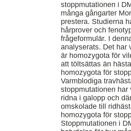
stoppmutationen i DM
många gångarter Mor
prestera. Studierna h
hårprover och fenoty
frågeformulär. I denn
analyserats. Det har 
är homozygota för vil
att töltsättas än häst
homozygota för stop
Varmblodiga travhäst
stoppmutationen har vi
ridna i galopp och där
omskolade till ridhäs
homozygota för stop
Stoppmutationen i DM