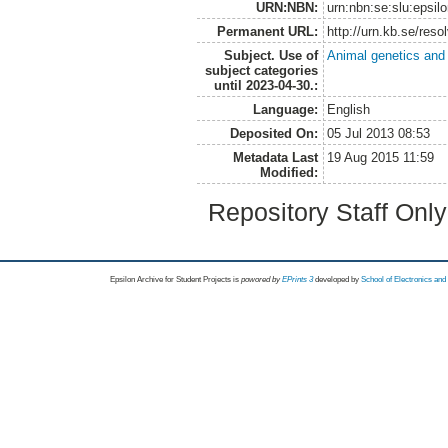
URN:NBN:
urn:nbn:se:slu:epsil
Permanent URL:
http://urn.kb.se/res
Subject. Use of
Animal genetics and
subject categories
until 2023-04-30.:
Language:
English
Deposited On:
05 Jul 2013 08:53
Metadata Last
19 Aug 2015 11:59
Modified:
Repository Staff Onl
Epsilon Archive for Student Projects is
powored by
EPrints 3
developed by
School of Electronics an