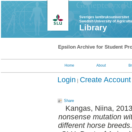
Sveriges lantbruksuniversitet
Swedish University of Agricult
Library
Epsilon Archive for Student Pro
Home
About
B
Login
Create Account
Share
Kangas, Niina
, 201
nonsense mutation with
different horse breeds