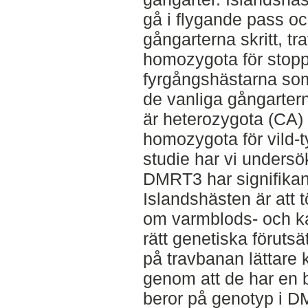
gå i flygande pass och
gångarterna skritt, tr
homozygota för stop
fyrgångshästarna som 
de vanliga gångarterna
är heterozygota (CA) 
homozygota för vild-
studie har vi unders
DMRT3 har signifikant
Islandshästen är att t
om varmblods- och ka
rätt genetiska förutsät
på travbanan lättare k
genom att de har en 
beror på genotyp i D