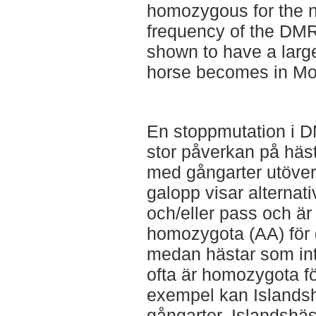
homozygous for the 
frequency of the DM
shown to have a larg
horse becomes in Mo
En stoppmutation i 
stor påverkan på häs
med gångarter utöver 
galopp visar alternat
och/eller pass och är 
homozygota (AA) för
medan hästar som int
ofta är homozygota för
exempel kan Islandshä
gångarter. Islandshä