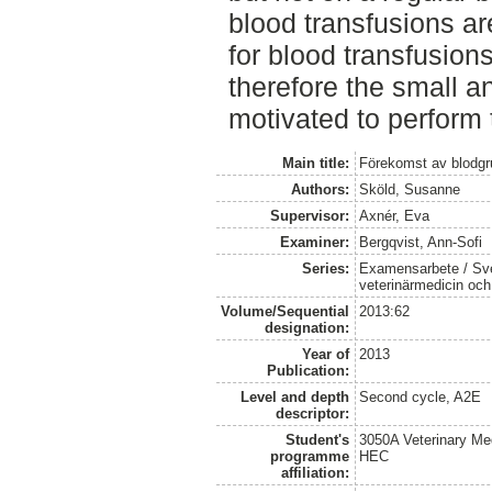
blood transfusions a
for blood transfusion
therefore the small a
motivated to perform
Main title:
Förekomst av blodgr
Authors:
Sköld, Susanne
Supervisor:
Axnér, Eva
Examiner:
Bergqvist, Ann-Sofi
Series:
Examensarbete / Sver
veterinärmedicin oc
Volume/Sequential
2013:62
designation:
Year of
2013
Publication:
Level and depth
Second cycle, A2E
descriptor:
Student's
3050A Veterinary Me
programme
HEC
affiliation: