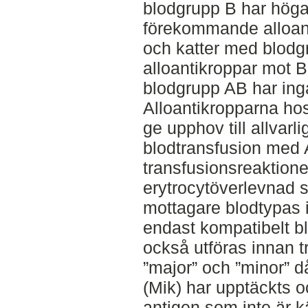
blodgrupp B har höga t
förekommande alloant
och katter med blodgr
alloantikroppar mot B
blodgrupp AB har inga
Alloantikropparna ho
ge upphov till allvarli
blodtransfusion med A
transfusionsreaktione
erytrocytöverlevnad 
mottagare blodtypas i
endast kompatibelt b
också utföras innan t
”major” och ”minor” d
(Mik) har upptäckts o
antigen som inte är 