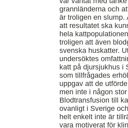
var väntat med tanke 
grannländerna och at
är troligen en slump. A
att resultatet ska kun
hela kattpopulationen
troligen att även bl
svenska huskatter. U
undersöktes omfattnin
katt på djursjukhus i
som tillfrågades erhö
uppgav att de utförde 
men inte i någon stor
Blodtransfusion till ka
ovanligt i Sverige oc
helt enkelt inte är till
vara motiverat för kli