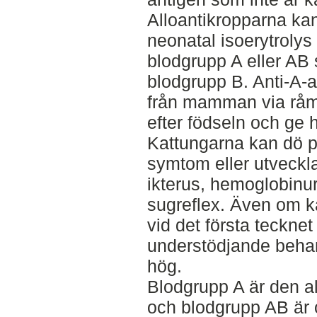
Alloantikropparna kan
neonatal isoerytrolys
blodgrupp A eller A
blodgrupp B. Anti-A-a
från mamman via råmjö
efter födseln och ge
Kattungarna kan dö p
symtom eller utveckl
ikterus, hemoglobinur
sugreflex. Även om 
vid det första teckne
understödjande behan
hög.
Blodgrupp A är den a
och blodgrupp AB är 