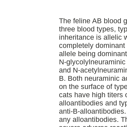
The feline AB blood 
three blood types, ty
inheritance is allelic 
completely dominant 
allele being dominant
N-glycolylneuraminic 
and N-acetylneuramin
B. Both neuraminic a
on the surface of typ
cats have high titers 
alloantibodies and typ
anti-B-alloantibodies
any alloantibodies. T