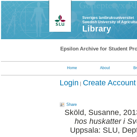
Sveriges lantbruksuniversitet
Swedish University of Agricult
Library
Epsilon Archive for Student Pro
Home
About
B
Login
Create Account
Share
Sköld, Susanne
, 20
hos huskatter i Sv
Uppsala: SLU, Dept.