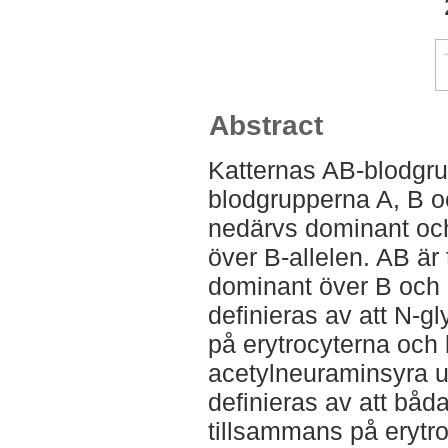
Abstract
Katternas AB-blodgr
blodgrupperna A, B 
nedärvs dominant och
över B-allelen. AB är 
dominant över B och r
definieras av att N-g
på erytrocyterna och 
acetylneuraminsyra u
definieras av att båd
tillsammans på erytr