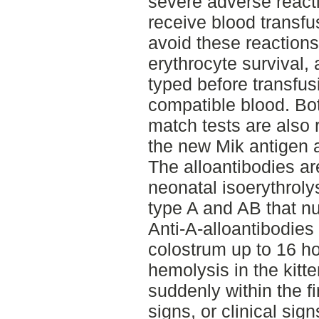
severe adverse reacti
receive blood transfu
avoid these reactions
erythrocyte survival, 
typed before transfus
compatible blood. Bo
match tests are als
the new Mik antigen a
The alloantibodies ar
neonatal isoerythrolys
type A and AB that nu
Anti-A-alloantibodies
colostrum up to 16 ho
hemolysis in the kitt
suddenly within the fi
signs, or clinical sig