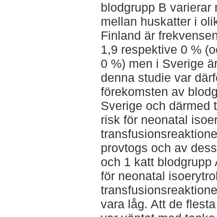
blodgrupp B varierar 
mellan huskatter i ol
Finland är frekvense
1,9 respektive 0 % (
0 %) men i Sverige är
denna studie var därf
förekomsten av blodg
Sverige och därmed t
risk för neonatal isoe
transfusionsreaktione
provtogs och av dess
och 1 katt blodgrup
för neonatal isoerytr
transfusionsreaktion
vara låg. Att de fles