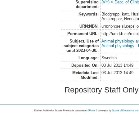
Supervising
(VH) > Dept. of Clini
department:
Keywords:
Blodgrupp, katt, Hus
Antikroppar, Neonatal
URN:NBN:
urn:nbn:se:slu:epsil
Permanent URL:
http://urn.kb.se/res
Subject. Use of
Animal physiology a
subject categories
Animal physiology -
until 2023-04-30.:
Language:
Swedish
Deposited On:
03 Jul 2013 14:49
Metadata Last
03 Jul 2013 14:49
Modified:
Repository Staff Onl
Epsilon Archive for Student Projects is
powored by
EPrints 3
developed by
School of Electronics an