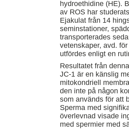
hydroethidine (HE).
av ROS har studerats
Ejakulat från 14 hing
seminstationer, spädd
transporterades sedan 
vetenskaper, avd. fö
utfördes enligt en rut
Resultatet från denna
JC-1 är en känslig me
mitokondriell membra
den inte på någon ko
som används för att 
Sperma med signifikan
överlevnad visade in
med spermier med säm