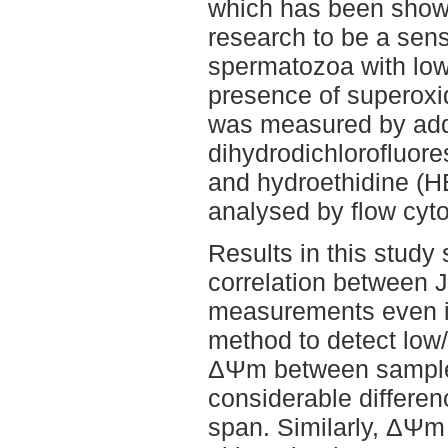
which has been show
research to be a sens
spermatozoa with lo
presence of superoxi
was measured by ad
dihydrodichlorofluor
and hydroethidine (
analysed by flow cyt
Results in this study
correlation between JC
measurements even if
method to detect low
ΔΨm between sample
considerable differenc
span. Similarly, ΔΨm