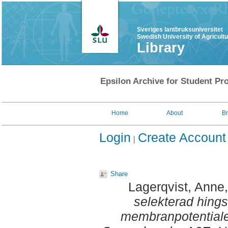
Sveriges lantbruksuniversitet
Swedish University of Agricult
Library
Epsilon Archive for Student Pro
Home
About
B
Login
Create Account
Share
Lagerqvist, Anne
selekterad hings
membranpotentiale