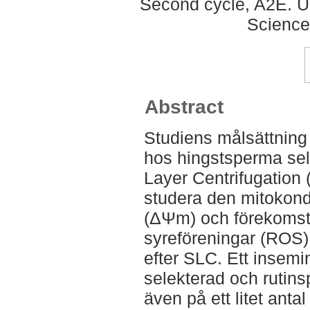
Second cycle, A2E. Up
Science
Abstract
Studiens målsättning 
hos hingstsperma sel
Layer Centrifugation 
studera den mitokond
(ΔΨm) och förekomst
syreföreningar (ROS)
efter SLC. Ett insem
selekterad och ruti
även på ett litet anta