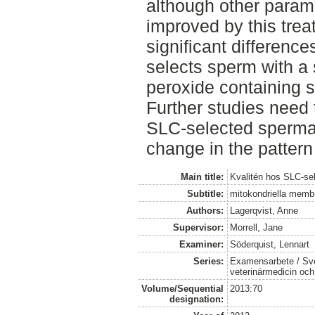
although other param
improved by this tre
significant differenc
selects sperm with a 
peroxide containing s
Further studies need 
SLC-selected spermat
change in the patter
Main title:
Kvalitén hos SLC-se
Subtitle:
mitokondriella memb
Authors:
Lagerqvist, Anne
Supervisor:
Morrell, Jane
Examiner:
Söderquist, Lennart
Series:
Examensarbete / Sver
veterinärmedicin oc
Volume/Sequential
2013:70
designation: