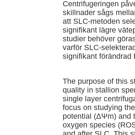
Centrifugeringen på
skillnader sågs mella
att SLC-metoden sele
signifikant lägre väte
studier behöver göras 
varför SLC-selektera
signifikant förändrad
The purpose of this s
quality in stallion s
single layer centrifu
focus on studying th
potential (ΔΨm) and 
oxygen species (ROS)
and after SLC. This s