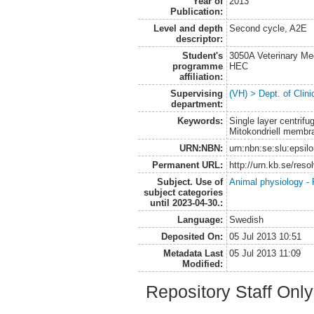
Year of
2013
Publication:
Level and depth
Second cycle, A2E
descriptor:
Student's
3050A Veterinary Me
programme
HEC
affiliation:
Supervising
(VH) > Dept. of Clini
department:
Keywords:
Single layer centrifu
Mitokondriell membra
URN:NBN:
urn:nbn:se:slu:epsil
Permanent URL:
http://urn.kb.se/res
Subject. Use of
Animal physiology -
subject categories
until 2023-04-30.:
Language:
Swedish
Deposited On:
05 Jul 2013 10:51
Metadata Last
05 Jul 2013 11:09
Modified:
Repository Staff Onl