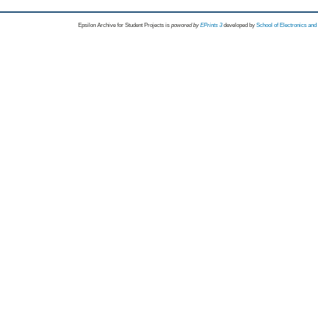
Epsilon Archive for Student Projects is
powored by
EPrints 3
developed by
School of Electronics an