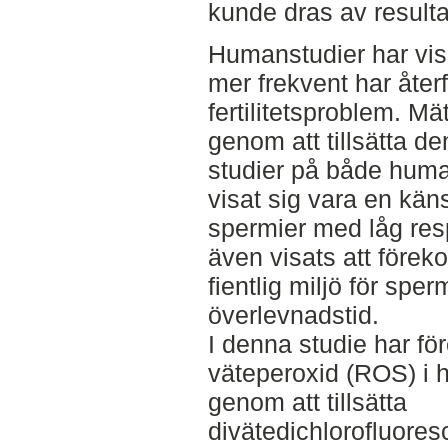
kunde dras av resulta
Humanstudier har vis
mer frekvent har åte
fertilitetsproblem. M
genom att tillsätta den
studier på både huma
visat sig vara en käns
spermier med låg re
även visats att förek
fientlig miljö för sper
överlevnadstid.
I denna studie har f
väteperoxid (ROS) i 
genom att tillsätta
divätedichlorofluore