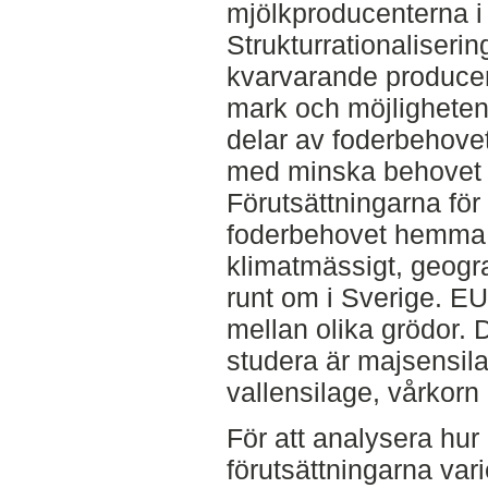
mjölkproducenterna i
Strukturrationaliserin
kvarvarande producente
mark och möjligheten 
delar av foderbehov
med minska behovet a
Förutsättningarna för 
foderbehovet hemma g
klimatmässigt, geogr
runt om i Sverige. EU
mellan olika grödor. 
studera är majsensil
vallensilage, vårkorn
För att analysera hur
förutsättningarna vari