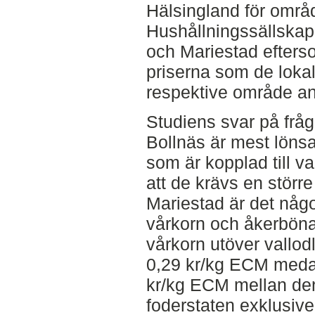
Hälsingland för områd
Hushållningssällska
och Mariestad efters
priserna som de loka
respektive område an
Studiens svar på fråga 
Bollnäs är mest löns
som är kopplad till v
att de krävs en större
Mariestad är det någ
vårkorn och åkerböna
vårkorn utöver vallodl
0,29 kr/kg ECM medan 
kr/kg ECM mellan den
foderstaten exklusive