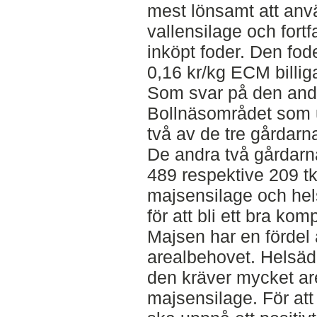
mest lönsamt att anv
vallensilage och fort
inköpt foder. Den fod
0,16 kr/kg ECM billig
Som svar på den andra
Bollnäsområdet som 
två av de tre gårdarna
De andra två gårdarn
489 respektive 209 t
majsensilage och hels
för att bli ett bra ko
Majsen har en fördel 
arealbehovet. Helsäd
den kräver mycket are
majsensilage. För att