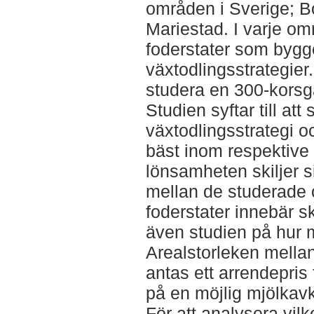
områden i Sverige; B
Mariestad. I varje om
foderstater som bygge
växtodlingsstrategier.
studera en 300-korsg
Studien syftar till att
växtodlingsstrategi o
bäst inom respektive
lönsamheten skiljer s
mellan de studerade
foderstater innebär sk
även studien på hur
Arealstorleken mellan
antas ett arrendepris
på en möjlig mjölkav
För att analysera vil