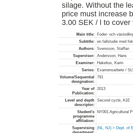
silage. Without the le
price must increase b
3.00 SEK / l to cover 
Main title:
Foder- och växtodling
Subtitle:
en fallstudie med fo
Authors:
Svensson, Staffan
Supervisor:
Andersson, Hans
Examiner:
Hakelius, Karin
Series:
Examensarbete / SLU
Volume/Sequential
791
designation:
Year of
2013
Publication:
Level and depth
Second cycle, A1E
descriptor:
Student's
NY001 Agricultural
programme
affiliation:
Supervising
(NL, NJ) > Dept. of
department: