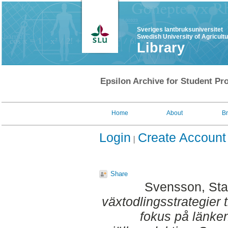
Sveriges lantbruksuniversitet
Swedish University of Agricult
Library
Epsilon Archive for Student Pro
Home
About
B
Login
Create Account
Share
Svensson, Sta
växtodlingsstrategier t
fokus på länke