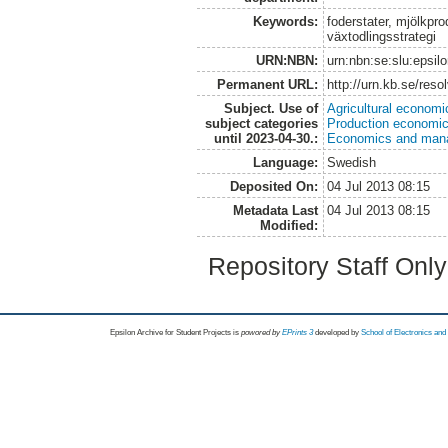
Keywords:
foderstater, mjölkpro
växtodlingsstrategi
URN:NBN:
urn:nbn:se:slu:epsil
Permanent URL:
http://urn.kb.se/res
Subject. Use of
Agricultural economi
subject categories
Production economi
until 2023-04-30.:
Economics and man
Language:
Swedish
Deposited On:
04 Jul 2013 08:15
Metadata Last
04 Jul 2013 08:15
Modified:
Repository Staff Onl
Epsilon Archive for Student Projects is
powored by
EPrints 3
developed by
School of Electronics an