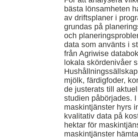
bästa lönsamheten har
av driftsplaner i pro
grundas på planerin
och planeringsproble
data som använts i s
från Agriwise databok
lokala skördenivåer 
Hushållningssällskap
mjölk, färdigfoder, k
de justerats till aktue
studien påbörjades. I 
maskintjänster hyrs i
kvalitativ data på ko
hektar för maskintjäns
maskintjänster hämta