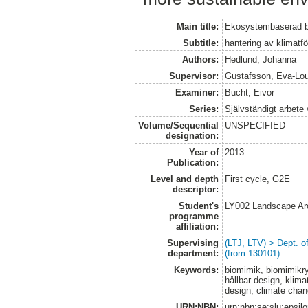
Main title:
Ekosystembaserad 
Subtitle:
hantering av klimatf
Authors:
Hedlund, Johanna
Supervisor:
Gustafsson, Eva-Lo
Examiner:
Bucht, Eivor
Series:
Självständigt arbete
Volume/Sequential
UNSPECIFIED
designation:
Year of
2013
Publication:
Level and depth
First cycle, G2E
descriptor:
Student's
LY002 Landscape Ar
programme
affiliation:
Supervising
(LTJ, LTV) > Dept. 
department:
(from 130101)
Keywords:
biomimik, biomimikr
hållbar design, klim
design, climate cha
URN:NBN:
urn:nbn:se:slu:epsil