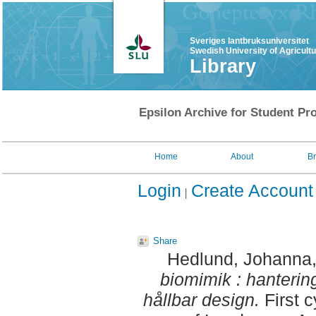
Sveriges lantbruksuniversitet
Swedish University of Agricult
Library
Epsilon Archive for Student Pro
Home
About
B
Login
Create Account
Share
Hedlund, Johanna
biomimik : hanterin
hållbar design.
First c