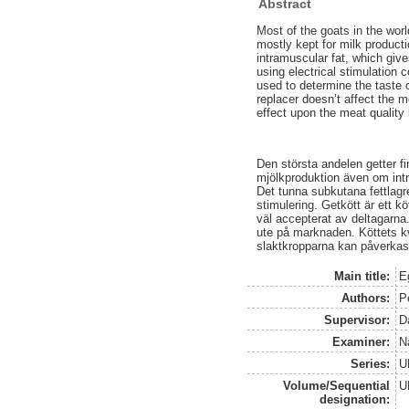
Abstract
Most of the goats in the worl
mostly kept for milk product
intramuscular fat, which giv
using electrical stimulation
used to determine the taste o
replacer doesn’t affect the 
effect upon the meat quality
Den största andelen getter fi
mjölkproduktion även om intre
Det tunna subkutana fettlag
stimulering. Getkött är ett k
väl accepterat av deltagarna
ute på marknaden. Köttets kv
slaktkropparna kan påverkas
Main title:
E
Authors:
P
Supervisor:
D
Examiner:
N
Series:
U
Volume/Sequential
U
designation: