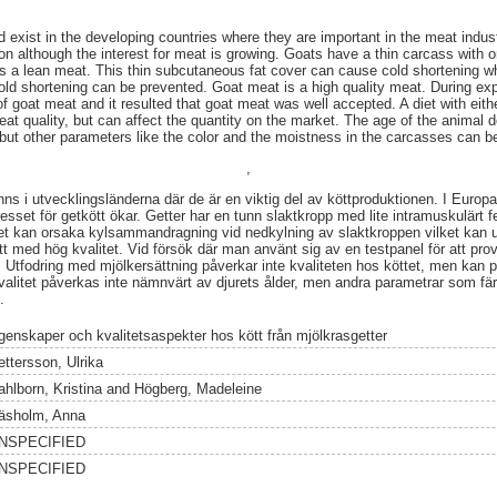
d exist in the developing countries where they are important in the meat indus
ion although the interest for meat is growing. Goats have a thin carcass with 
es a lean meat. This thin subcutaneous fat cover can cause cold shortening w
 cold shortening can be prevented. Goat meat is a high quality meat. During ex
f goat meat and it resulted that goat meat was well accepted. A diet with eith
meat quality, but can affect the quantity on the market. The age of the animal
 but other parameters like the color and the moistness in the carcasses can b
,
nns i utvecklingsländerna där de är en viktig del av köttproduktionen. I Europa 
sset för getkött ökar. Getter har en tunn slaktkropp med lite intramuskulärt fet
ret kan orsaka kylsammandragning vid nedkylning av slaktkroppen vilket kan 
ött med hög kvalitet. Vid försök där man använt sig av en testpanel för att pr
. Utfodring med mjölkersättning påverkar inte kvaliteten hos köttet, men kan 
alitet påverkas inte nämnvärt av djurets ålder, men andra parametrar som fär
.
genskaper och kvalitetsaspekter hos kött från mjölkrasgetter
ettersson, Ulrika
ahlborn, Kristina
and
Högberg, Madeleine
äsholm, Anna
NSPECIFIED
NSPECIFIED