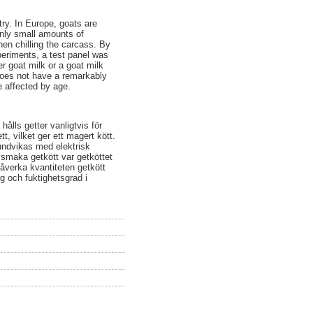
try. In Europe, goats are
only small amounts of
hen chilling the carcass. By
periments, a test panel was
er goat milk or a goat milk
 does not have a remarkably
e affected by age.
hålls getter vanligtvis för
t, vilket ger ett magert kött.
undvikas med elektrisk
ovsmaka getkött var getköttet
påverka kvantiteten getkött
g och fuktighetsgrad i