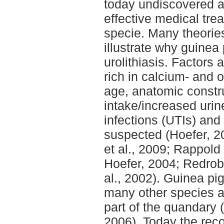
today undiscovered a
effective medical trea
specie. Many theorie
illustrate why guinea 
urolithiasis. Factors 
rich in calcium- and 
age, anatomic constr
intake/increased urin
infections (UTIs) and
suspected (Hoefer, 2
et al., 2009; Rappold 
Hoefer, 2004; Redrob
al., 2002). Guinea pi
many other species al
part of the quandary
2006). Today the rec