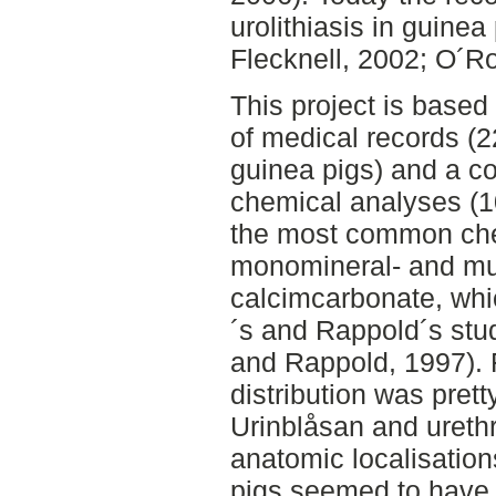
urolithiasis in guinea
Flecknell, 2002; O´R
This project is based
of medical records (2
guinea pigs) and a col
chemical analyses (10
the most common che
monomineral- and mu
calcimcarbonate, whi
´s and Rappold´s stud
and Rappold, 1997). 
distribution was prett
Urinblåsan and ureth
anatomic localisation
pigs seemed to have 