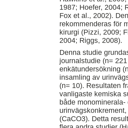
1987; Hoefer, 2004; 
Fox et al., 2002). D
rekommenderas för ma
kirurgi (Pizzi, 2009; 
2004; Riggs, 2008).
Denna studie grundas
journalstudie (n= 221
enkätundersökning (n
insamling av urinväg
(n= 10). Resultaten fr
vanligaste kemiska su
både monominerala- 
urinvägskonkrement, 
(CaCO3). Detta resu
flera andra studier (