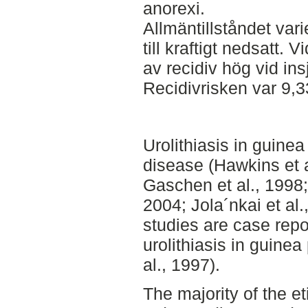
anorexi.
Allmäntillståndet var
till kraftigt nedsatt. 
av recidiv hög vid ins
Recidivrisken var 9,3
Urolithiasis in guine
disease (Hawkins et a
Gaschen et al., 1998
2004; Jola´nkai et al.
studies are case repo
urolithiasis in guinea
al., 1997).
The majority of the et