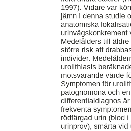
1997). Vidare var kön
jämn i denna studie o
anatomiska lokalisati
urinvägskonkrement v
Medelålders till äldr
större risk att drabba
individer. Medelålder
urolithiasis beräknade
motsvarande värde för
Symptomen för urolithi
patognomona och en
differentialdiagnos ä
frekventa symptomen f
rödfärgad urin (blod i
urinprov), smärta vid