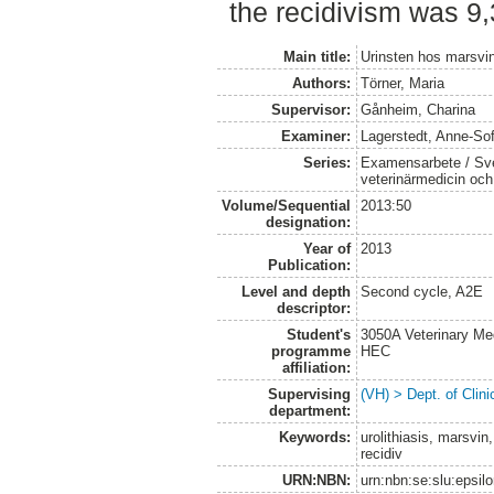
the recidivism was 9,
Main title:
Urinsten hos marsvi
Authors:
Törner, Maria
Supervisor:
Gånheim, Charina
Examiner:
Lagerstedt, Anne-Sof
Series:
Examensarbete / Sver
veterinärmedicin oc
Volume/Sequential
2013:50
designation:
Year of
2013
Publication:
Level and depth
Second cycle, A2E
descriptor:
Student's
3050A Veterinary Me
programme
HEC
affiliation:
Supervising
(VH) > Dept. of Clini
department:
Keywords:
urolithiasis, marsvi
recidiv
URN:NBN:
urn:nbn:se:slu:epsil