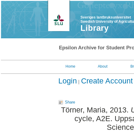
Sveriges lantbruksuniversitet
Swedish University of Agricult
Library
Epsilon Archive for Student Pro
Home
About
B
Login
Create Account
Share
Törner, Maria
, 2013.
cycle, A2E. Uppsa
Science