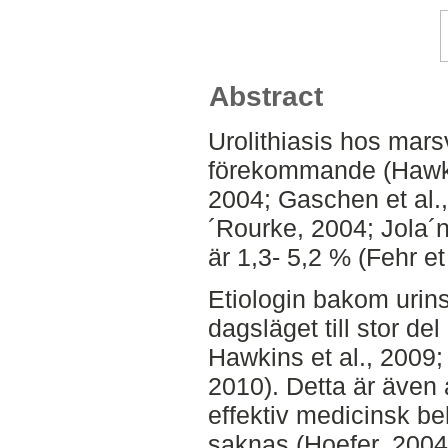
Abstract
Urolithiasis hos marsv
förekommande (Hawkin
2004; Gaschen et al.
´Rourke, 2004; Jola´n
är 1,3- 5,2 % (Fehr et
Etiologin bakom urins
dagsläget till stor de
Hawkins et al., 2009;
2010). Detta är även a
effektiv medicinsk be
saknas (Hoefer, 2004).