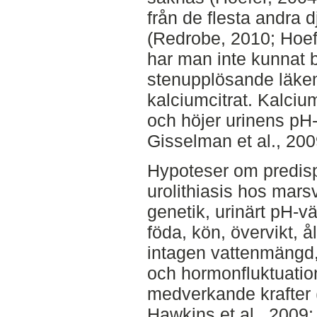
från de flesta andra d
(Redrobe, 2010; Hoef
har man inte kunnat 
stenupplösande läkem
kalciumcitrat. Kalcium
och höjer urinens pH
Gisselman et al., 200
Hypoteser om predispo
urolithiasis hos mars
genetik, urinärt pH-v
föda, kön, övervikt, å
intagen vattenmängd,
och hormonfluktuatio
medverkande krafter 
Hawkins et al., 2009;