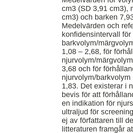
cm3 (SD 3,91 cm3), 
cm3) och barken 7,9
Medelvärden och ref
konfidensintervall för
barkvolym/märgvolym
1,08 – 2,68, för förhå
njurvolym/märgvolym 
3,68 och för förhållan
njurvolym/barkvolym 
1,83. Det existerar i 
bevis för att förhåll
en indikation för nju
ultraljud för screen
ej av författaren till d
litteraturen framgår 