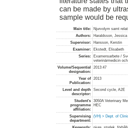
literature states that 
can be made by ultra
sample would be requ
Main title:
Njurvolym samt relat
Authors:
Haraldsson, Jessica
Supervisor:
Hansson, Kerstin
Examiner:
Ekstedt, Elisabeth
Series:
Examensarbete / Sver
veterinärmedicin oc
Volume/Sequential
2013:47
designation:
Year of
2013
Publication:
Level and depth
Second cycle, A2E
descriptor:
Student's
3050A Veterinary Me
programme
HEC
affiliation:
Supervising
(VH) > Dept. of Clini
department:
Keywords:
njure, storlek, förhål