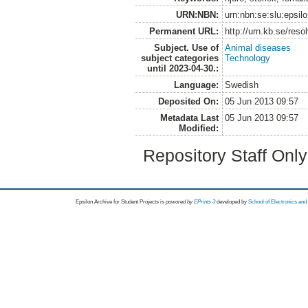
URN:NBN:
urn:nbn:se:slu:epsil
Permanent URL:
http://urn.kb.se/res
Subject. Use of
Animal diseases
subject categories
Technology
until 2023-04-30.:
Language:
Swedish
Deposited On:
05 Jun 2013 09:57
Metadata Last
05 Jun 2013 09:57
Modified:
Repository Staff Onl
Epsilon Archive for Student Projects is
powored by
EPrints 3
developed by
School of Electronics an