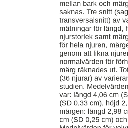
mellan bark och märg 
saknas. Tre snitt (sagi
transversalsnitt) av 
mätningar för längd, 
njurstorlek samt mär
för hela njuren, mär
genom att likna njure
normalvärden för för
märg räknades ut. Tot
(36 njurar) av variera
studien. Medelvärden
var: längd 4,06 cm (
(SD 0,33 cm), höjd 2
märgen: längd 2,98 c
cm (SD 0,25 cm) och 
Medelvärden för voly