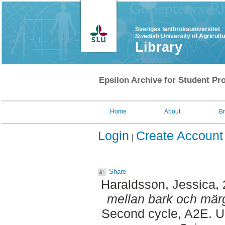
Sveriges lantbruksuniversitet
Swedish University of Agricult
Library
Epsilon Archive for Student Pro
Home
About
B
Login
Create Account
Share
Haraldsson, Jessica
,
mellan bark och märg
Second cycle, A2E. Up