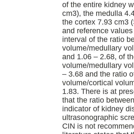
of the entire kidney
cm3), the medulla 4
the cortex 7.93 cm3 
and reference values
interval of the ratio 
volume/medullary vo
and 1.06 – 2.68, of t
volume/medullary vol
– 3.68 and the ratio o
volume/cortical volu
1.83. There is at pres
that the ratio betwee
indicator of kidney d
ultrasonographic scre
CIN is not recommend