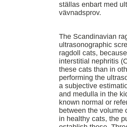
ställas enbart med ul
vävnadsprov.
The Scandinavian ra
ultrasonographic scre
ragdoll cats, because 
interstitial nephritis
these cats than in ot
performing the ultra
a subjective estimati
and medulla in the ki
known normal or refer
between the volume o
in healthy cats, the p
establish these. Thre