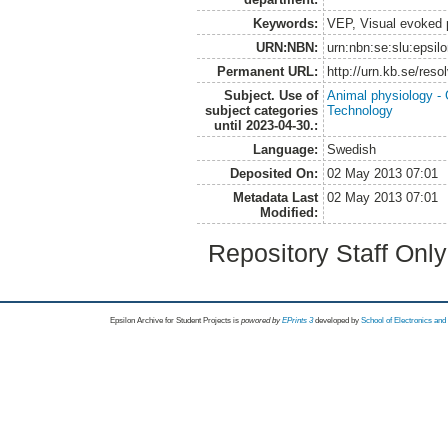
Keywords:
VEP, Visual evoked p
URN:NBN:
urn:nbn:se:slu:epsil
Permanent URL:
http://urn.kb.se/res
Subject. Use of
Animal physiology -
subject categories
Technology
until 2023-04-30.:
Language:
Swedish
Deposited On:
02 May 2013 07:01
Metadata Last
02 May 2013 07:01
Modified:
Repository Staff Onl
Epsilon Archive for Student Projects is
powored by
EPrints 3
developed by
School of Electronics an