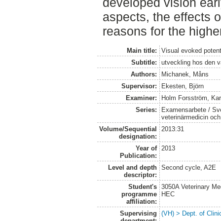
developed vision early
aspects, the effects 
reasons for the highe
Main title:
Visual evoked potent
Subtitle:
utveckling hos den 
Authors:
Michanek, Måns
Supervisor:
Ekesten, Björn
Examiner:
Holm Forsström, Kar
Series:
Examensarbete / Sver
veterinärmedicin oc
Volume/Sequential
2013:31
designation:
Year of
2013
Publication:
Level and depth
Second cycle, A2E
descriptor:
Student's
3050A Veterinary Me
programme
HEC
affiliation:
Supervising
(VH) > Dept. of Clini
department: