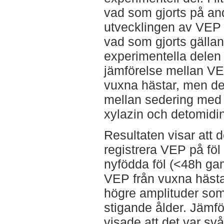
vad som gjorts på and
utvecklingen av VEP 
vad som gjorts gälla
experimentella delen
jämförelse mellan VE
vuxna hästar, men de
mellan sedering med t
xylazin och detomidin
Resultaten visar att d
registrera VEP på föl
nyfödda föl (<48h gam
VEP från vuxna hästa
högre amplituder so
stigande ålder. Jämf
visade att det var svå