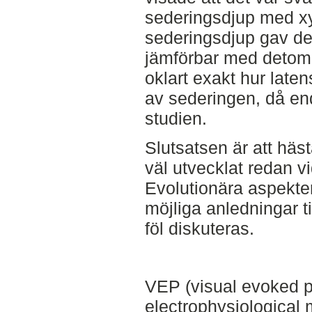
sederingsdjup med xy
sederingsdjup gav de
jämförbar med detomi
oklart exakt hur late
av sederingen, då enda
studien.
Slutsatsen är att häst
väl utvecklat redan v
Evolutionära aspekter
möjliga anledningar t
föl diskuteras.
VEP (visual evoked po
electrophysiological 