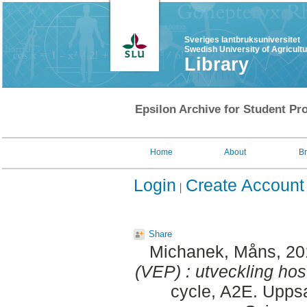
Sveriges lantbruksuniversitet
Swedish University of Agricult
Library
Epsilon Archive for Student Pro
Home
About
B
Login
Create Account
Share
Michanek, Måns
, 2
(VEP) : utveckling ho
cycle, A2E. Uppsa