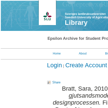
Sveriges lantbruksuniversitet
Swedish University of Agricult
Library
Epsilon Archive for Student Pro
Home
About
B
Login
Create Account
Share
Bratt, Sara
, 201
gjutsandsmode
designprocessen.
Fi