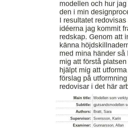
modellen och hur jag g
den i min designproc
I resultatet redovisas
idéerna jag kommit f
redskap. Genom att i
känna höjdskillnader
med mina händer så 
mig att förstå platsen
hjälpt mig att utform
förslag på utformnin
redovisar i det här ar
Main title:
Modellen som verkt
Subtitle:
gjutsandsmodellen s
Authors:
Bratt, Sara
Supervisor:
Svensson, Karin
Examiner:
Gunnarsson, Allan