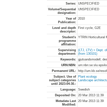
Series:
UNSPECIFIED
Volume/Sequential
UNSPECIFIED
designation:
Year of
2010
Publication:
Level and depth
First cycle, G2E
descriptor:
Student's
YTRIN Horticultura
programme
affiliation:
Supervising
(LTJ, LTV) > Dept. 
department:
(from 130101)
Keywords:
gjutsandsmodell, de
URN:NBN:
urn:nbn:se:slu:epsil
Permanent URL:
http://urn.kb.se/res
Subject. Use of
Plant ecology
subject categories
Landscape architect
until 2023-04-30.:
Language:
Swedish
Deposited On:
20 Mar 2013 11:39
Metadata Last
20 Mar 2013 11:39
Modified: