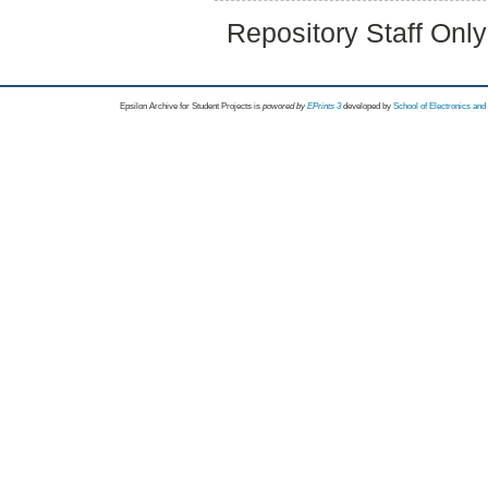
Repository Staff Onl
Epsilon Archive for Student Projects is
powored by
EPrints 3
developed by
School of Electronics an