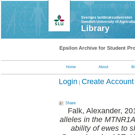
Sveriges lantbruksuniversitet
Swedish University of Agricult
Library
Epsilon Archive for Student Pro
Home
About
B
Login
Create Account
Share
Falk, Alexander
, 20
alleles in the MTNR1A
ability of ewes to 