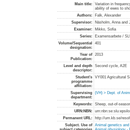
Main title:
Variation in frequen
ability of ewes to s
Authors:
Falk, Alexander
Supervisor:
Näsholm, Anna
and
Examiner:
Mikko, Sofia
Series:
Examensarbete / SLU,
Volume/Sequential
401
designation:
Year of
2013
Publication:
Level and depth
Second cycle, A2E
descriptor:
Student's
VY001 Agricultural 
programme
affiliation:
Supervising
(VH) > Dept. of Anim
department:
Keywords:
Sheep, out-of-seas
URN:NBN:
urn:nbn:se:slu:epsil
Permanent URL:
http://urn.kb.se/res
Subject. Use of
Animal genetics and
subject categories
Animal physiology -