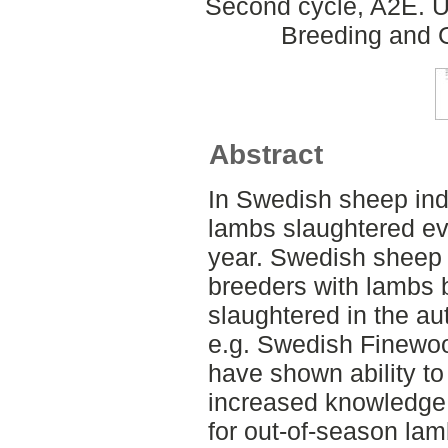
Second cycle, A2E. U
Breeding and G
Abstract
In Swedish sheep indu
lambs slaughtered eve
year. Swedish sheep 
breeders with lambs b
slaughtered in the a
e.g. Swedish Finewo
have shown ability to
increased knowledge o
for out-of-season la