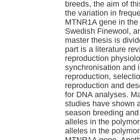
breeds, the aim of thi
the variation in frequ
MTNR1A gene in the t
Swedish Finewool, a
master thesis is divid
part is a literature 
reproduction physiol
synchronisation and 
reproduction, selecti
reproduction and desc
for DNA analyses. Ma
studies have shown a
season breeding and 
alleles in the polym
alleles in the polymo
MTNR1A gene. Anothe