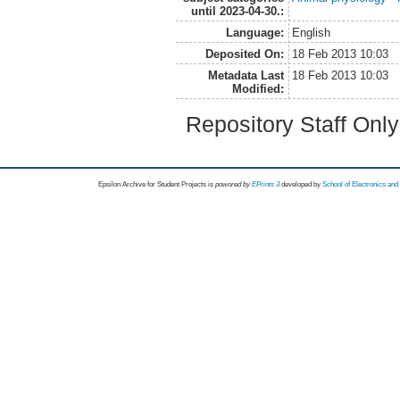
until 2023-04-30.:
Language:
English
Deposited On:
18 Feb 2013 10:03
Metadata Last
18 Feb 2013 10:03
Modified:
Repository Staff Onl
Epsilon Archive for Student Projects is
powored by
EPrints 3
developed by
School of Electronics an