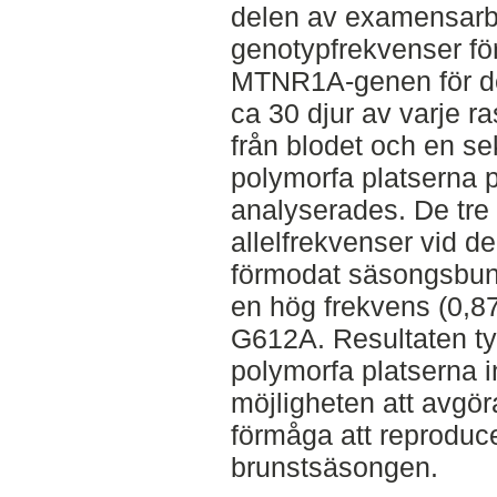
delen av examensarbe
genotypfrekvenser fö
MTNR1A-genen för de 
ca 30 djur av varje 
från blodet och en s
polymorfa platsern
analyserades. De tre
allelfrekvenser vid d
förmodat säsongsbun
en hög frekvens (0,87)
G612A. Resultaten ty
polymorfa platserna i
möjligheten att avgö
förmåga att reproduce
brunstsäsongen.