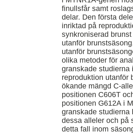
finullsfår samt roslag
delar. Den första dele
inriktad på reprodukti
synkroniserad brunst
utanför brunstsäsong,
utanför brunstsäsong
olika metoder för an
granskade studierna 
reproduktion utanför
ökande mängd C-allel
positionen C606T och
positionen G612A i 
granskade studierna 
dessa alleler och på
detta fall inom säson