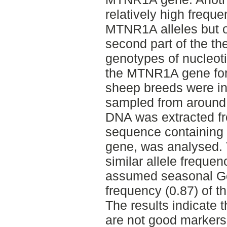
relatively high freque
MTNR1A alleles but o
second part of the th
genotypes of nucleoti
the MTNR1A gene for 
sheep breeds were in
sampled from around 
DNA was extracted fr
sequence containing
gene, was analysed. 
similar allele frequen
assumed seasonal Go
frequency (0.87) of t
The results indicate 
are not good markers