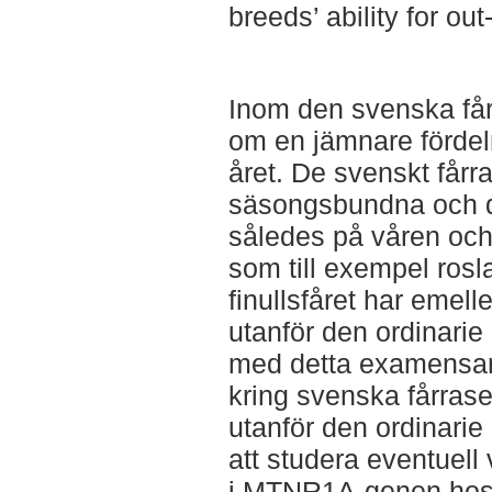
breeds’ ability for ou
Inom den svenska får
om en jämnare fördel
året. De svenskt fårr
säsongsbundna och d
således på våren och
som till exempel ros
finullsfåret har emel
utanför den ordinari
med detta examensar
kring svenska fårrase
utanför den ordinar
att studera eventuell 
i MTNR1A-genen hos 