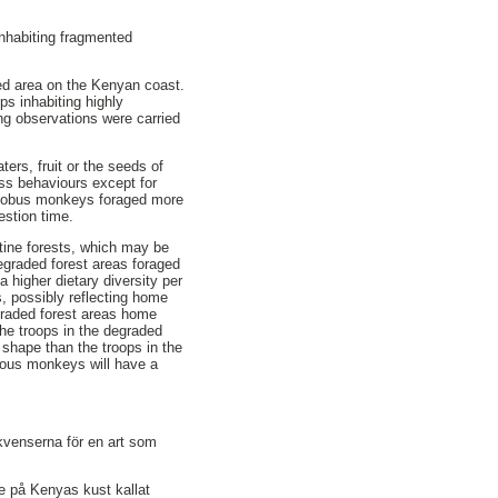
inhabiting fragmented
ped area on the Kenyan coast.
ps inhabiting highly
ng observations were carried
ers, fruit or the seeds of
ass behaviours except for
olobus monkeys foraged more
estion time.
stine forests, which may be
degraded forest areas foraged
a higher dietary diversity per
s, possibly reflecting home
egraded forest areas home
the troops in the degraded
r shape than the troops in the
vorous monkeys will have a
ekvenserna för en art som
de på Kenyas kust kallat