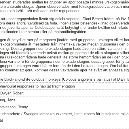
teenden studerades mellan tre grupper av apor bosatta i mindre urskogsområde
återplanterade skogar. Djuren observerades med fokaldjursobservation och mom
rgon och kväll i två månader under regnperioden.
 att under regnperioden livnär sig colobusaporna i Diani Beach främst på löv. Fr
som deras andra huvudsakliga föda. Ingen större beteendeskillnad observerad
 de juvenila aporna. Colobusaporna åt betydligt mer under kvällen och vilade
skillnaden i temperatur eller på matsmältningstiden.
en åt betydligt mer på morgonen jämfört med grupperna i urskogen vilket kan 
urskogsområdena åt mestadels från inhemska växter medan grupperna i den b
ckning. Dessa grupper i den brukade skogen hade även en större variation i sin
ttningen vid födosök varierade också mellan grupperna i de olika skogarna vilket
na i urskogsområdena hade generellt lite större hemområden än de i den br
a var större för de grupperna i den brukade skogen, dessa grupper förflytta
 grupper i urskogen vara i bättre form än de i den brukade skogen. Om habitatf
igen kommer att göra, kommer dessa växtätande apor ha svårt att anpassa sig
he black-and-white colobus monkeys (Colobus angolensis palliatus) of Diani f
ehavioural responses to habitat fragmentation
'Dwyer, Robert
ung, Jens
ngvesson, Jenny
tudentarbete / Sveriges lantbruksuniversitet, Institutionen för husdjurens milj
44