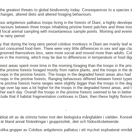
 the greatest threats to global biodiversity today. Consequences to a species 
changes, altered diets and altered foraging behaviours.
s anlgolensis palliatus troops living in the forests of Diani, a highly develo
ehaviours between three troops inhabiting pristine forest patches and three troo
d focal animal sampling with instantaneous sample points. Morning and eveni
he rainy period.
 that during the long rains period colobus monkeys in Diani are mainly leaf eat
 most consumed food item. There were very little differences in sex and age cl
, groomed themselves less, were more social and moved more than adults. C
re in the morning, which may be due to differences in temperature or food dig
orest areas spent more time in the morning foraging than the troops in the pri
n the pristine forests foraged mostly from native plants, and the troops in the 
oops in the pristine forests. The troops in the degraded forest areas also had 
roops in the pristine forests. Ranging behaviours differed between forest type
the pristine forests home ranges were slightly bigger than the troops in the d
e over lap was a lot higher for the troops in the degraded forest areas, and 
rther each day. Overall the troops in the pristine forests seemed to be in bette
lude that if habitat fragmentation continues in Diani, then these highly flori
,
habitat ett av de största hoten mot den biologiska mångfalden i världen. Kons
 är bland annat förändringar i gruppstorlek, diet och födosöksbeteende.
olika grupper av Colobus anlgolensis palliatus i ett mycket exploaterat områ