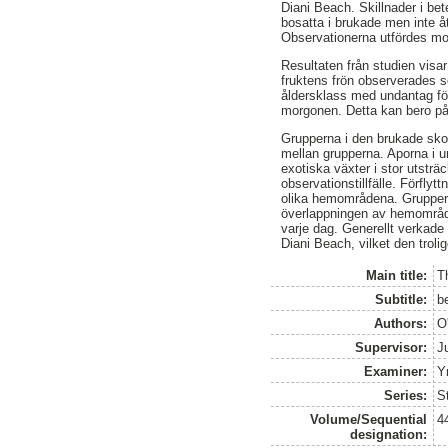
Diani Beach. Skillnader i be
bosatta i brukade men inte 
Observationerna utfördes mo
Resultaten från studien visar
fruktens frön observerades 
åldersklass med undantag för
morgonen. Detta kan bero på 
Grupperna i den brukade skog
mellan grupperna. Aporna i 
exotiska växter i stor utsträ
observationstillfälle. Förfly
olika hemområdena. Grupper
överlappningen av hemområden
varje dag. Generellt verkade
Diani Beach, vilket den trol
Main title:
T
Subtitle:
b
Authors:
O
Supervisor:
J
Examiner:
Y
Series:
S
Volume/Sequential
4
designation: