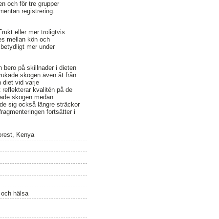
n och för tre grupper
entan registrering.
ukt eller mer troligtvis
es mellan kön och
 betydligt mer under
bero på skillnader i dieten
rukade skogen även åt från
 diet vid varje
 reflekterar kvalitén på de
ukade skogen medan
de sig också längre sträckor
ragmenteringen fortsätter i
.
orest, Kenya
ö och hälsa