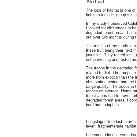
Abstract
The loss of habitat is one of
habitats include: group size 
In my study I observed Colobu
I looked for differences in b
degraded forest areas. I use
out over two months during t
The results of my study imply
these fruit being their next
juveniles. They rested less
in the evening and rested mo
The troops in the degraded f
related to diet. The troops i
more from exotics than the tr
observation period than the t
range quality. The troops in 
ranges on average. Home rang
forest areas had to travel fu
degraded forest areas. I conc
hard time adapting.
I dagsläget är förlusten av 
lever i fragmenterade habitat
I denna studie observerades 