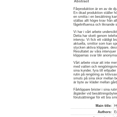
Abstract
Fårproduktion är en av de djur
En ökad produktion ställer h
en smitta i en besättning ka
ställas allt högre krav från
fågelinfluensa och liknande 
Vi har i vårt arbete undersö
Detta har skett genom telefo
intervju. Vi fick ett väldigt
aktuella, smittor som kan spr
stycken aktiva klippare, des
Resultatet av våra intervjuer
klipparnas svar blir anonyma
Vårt arbete visar att inte m
med vatten och rengöringsmed
sina kunder, fyra till erbjude
rutin på rengöring av klövsax
smuts på sina skor mellan bes
är byte av kläder mellan gård
Fårklippare brister i sina ru
åtgärder vid besättningsbyte
förutsättningar för ett bra sm
Main title:
Hy
Authors:
E