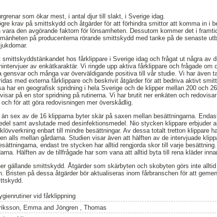
grenar som ökar mest, i antal djur till slakt, i Sverige idag.
ögre krav på smittskydd och åtgärder för att förhindra smittor att komma in i
n vara den avgörande faktorn för lönsamheten. Dessutom kommer det i framtiden
 allmänheten på producenterna rörande smittskydd med tanke på de senaste utbr
sjukdomar.
kt smittskyddstänkandet hos fårklippare i Sverige idag och frågat ut några av 
nintervjuer av enkätkaraktär. Vi ringde upp aktiva fårklippare och frågade om 
 bra gensvar och många var överväldigande positiva till vår studie. Vi har även t
idas med externa fårklippare och beskrivit åtgärder för att bedriva aktivt smit
sa har en geografisk spridning i hela Sverige och de klipper mellan 200 och 26
 visar på en stor spridning på rutinerna. Vi har brutit ner enkäten och redovisar
 och för att göra redovisningen mer överskådlig.
er än sex av de 16 klipparna byter skär på saxen mellan besättningarna. Endas
el samt avslutade med desinfektionsmedel. Nio stycken klippare erbjuder allti
r klövverkning enbart till mindre besättningar. Av dessa totalt tretton klippare
en alls mellan gårdarna. Studien visar även att hälften av de intervjuade klipp
ättningarna, endast tre stycken har alltid rengjorda skor till varje besättnin
arna. Hälften av de tillfrågade har som vana att alltid byta till rena kläder inn
tiner gällande smittskydd. Åtgärder som skärbyten och skobyten görs inte alltid
n. Bristen på dessa åtgärder bör aktualiseras inom fårbranschen för att gem
ittskydd.
gienrutiner vid fårklippning
riksson, Emma
and
Jöngren , Thomas