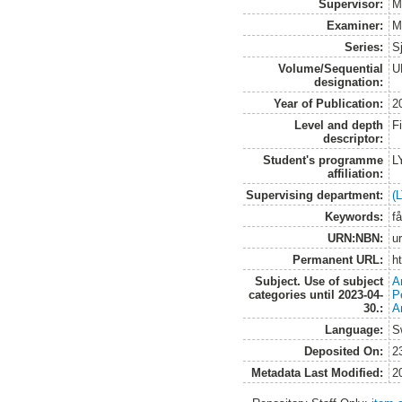
Supervisor:
M
Examiner:
M
Series:
S
Volume/Sequential
U
designation:
Year of Publication:
2
Level and depth
F
descriptor:
Student's programme
L
affiliation:
Supervising department:
(
Keywords:
få
URN:NBN:
u
Permanent URL:
h
Subject. Use of subject
A
categories until 2023-04-
P
30.:
A
Language:
S
Deposited On:
2
Metadata Last Modified:
2