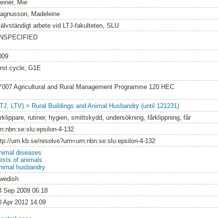
einer, Mie
agnusson, Madeleine
jälvständigt arbete vid LTJ-fakulteten, SLU
NSPECIFIED
009
irst cycle, G1E
Y007 Agricultural and Rural Management Programme 120 HEC
LTJ, LTV) > Rural Buildings and Animal Husbandry (until 121231)
rklippare, rutiner, hygien, smittskydd, undersökning, fårklippning, får
rn:nbn:se:slu:epsilon-4-132
ttp://urn.kb.se/resolve?urn=urn:nbn:se:slu:epsilon-4-132
nimal diseases
ests of animals
nimal husbandry
wedish
3 Sep 2009 06:18
0 Apr 2012 14:09