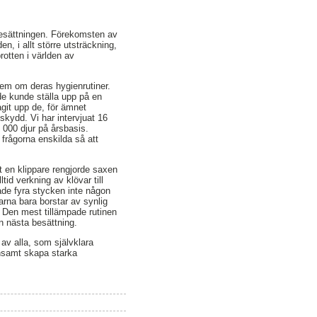
 besättningen. Förekomsten av
, i allt större utsträckning,
otten i världen av
dem om deras hygienrutiner.
de kunde ställa upp på en
agit upp de, för ämnet
tskydd. Vi har intervjuat 16
 000 djur på årsbasis.
 frågorna enskilda så att
t en klippare rengjorde saxen
d verkning av klövar till
 hade fyra stycken inte någon
arna bara borstar av synlig
g. Den mest tillämpade rutinen
an nästa besättning.
 av alla, som självklara
ensamt skapa starka