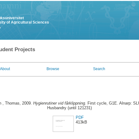
uksuniversitet
ity of Agricultural Sciences
y
udent Projects
About
Browse
Search
n , Thomas
, 2009.
Hygienrutiner vid fårklippning.
First cycle, G1E. Alnarp: SL
Husbandry (until 121231)
PDF
413kB