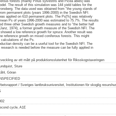
erous forests (mainly Pinus sylvestris and Picea abies) was
el. The result of this simulation was 144 yield tables for the
ronoberg. The data used was obtained from "the young stands of
from permanent plots (years 1996-2000) in the Swedish NFI.
 was applied on 610 permanent plots. The Ps[%] was relatively
e mean Ps of years 1996-2000 was estimated to 75.7%. The results
ed three other Swedish growth measures and to "the better half
Janz, 1974), a former growth measure of the Swedish NFI. The
 showed a low reference growth for spruce. Another result was
y the reference growth on mixed coniferous forests. This might
 calculations of the Ps.
ductian density can be a useful tool for the Swedish NFI. The
 research is needed before the measure can be fully applied in
tveckling av ett mått på produktionsslutenhet för Riksskogstaxeringen
undquist, Sture
tåhl, Göran
NSPECIFIED
rbetsrapport / Sveriges lantbruksuniversitet, Institutionen för skoglig resursh
5
002
econd cycle, A1E