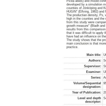
Picea abies) and mixed conif
developed by a simulation mod
counties of Jönköping and K
HUGIN" (Elfving, 1982) and 
The productian density, Ps,
high in the counties and th
from this study were campar
growth measure" (Bladh and 
results from this comparison
that it was difficult to appl
have had an influence on the
The study shows that the pro
main conclusion is that more
practice.
Main title:
U
Authors:
S
Supervisor:
S
Examiner:
U
Series:
A
Volume/Sequential
9
designation:
Year of Publication:
2
Level and depth
S
descriptor: