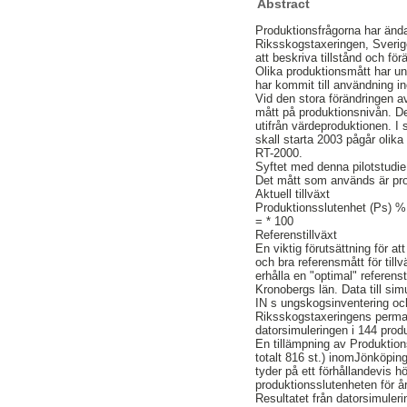
Abstract
Produktionsfrågorna har ända
Riksskogstaxeringen, Sveriges
att beskriva tillstånd och f
Olika produktionsmått har un
har kommit till användning 
Vid den stora förändringen 
mått på produktionsnivån. De
utifrån värdeproduktionen. 
skall starta 2003 pågår olika
RT-2000.
Syftet med denna pilotstudie
Det mått som används är pro
Aktuell tillväxt
Produktionsslutenhet (Ps) %
= * 100
Referenstillväxt
En viktig förutsättning för att
och bra referensmått för til
erhålla en "optimal" referen
Kronobergs län. Data till si
IN s ungskogsinventering oc
Riksskogstaxeringens perman
datorsimuleringen i 144 produ
En tillämpning av Produktion
totalt 816 st.) inomJönköpi
tyder på ett förhållandevis 
produktionsslutenheten för å
Resultatet från datorsimuler