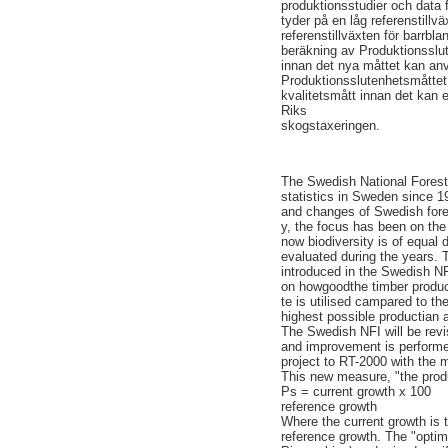
produktionsstudier och data 
tyder på en låg referenstillv
referenstillväxten för barrbl
beräkning av Produktionsslut
innan det nya måttet kan an
Produktionsslutenhetsmåtte
kvalitetsmått innan det kan
Riks
skogstaxeringen.
The Swedish National Forest
statistics in Sweden since 1
and changes of Swedish fores
y, the focus has been on the 
now biodiversity is of equal
evaluated during the years. 
introduced in the Swedish NF
on howgoodthe timber product
te is utilised campared to the
highest possible productian ab
The Swedish NFI will be rev
and improvement is performe
project to RT-2000 with the 
This new measure, "the produ
Ps = current growth x 100
reference growth
Where the current growth is 
reference growth. The "optima