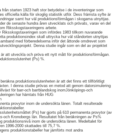
 från starten 1923 haft stor betydelse i de inventeringar som
 officiella källa för skoglig statistik utför. Dess främsta syfte är
örändringar samt hur väl produktionsförmågan i skogama utnyttjas.
der de senaste hundra åren utvecklats och prövats, varav en del
inom Riksskogstaxeringens arbete.
av Riksskogstaxeringen som infördes 1983 tillkom nuvarande
tta produktionsindex skall uttrycka hur väl ståndorten utnyttjas
I samband med förberedelserna inför det åttonde omdrevet som
 utvecklingsprojekt. Denna studie ingår som en del av projektet
 är att utveckla och pröva ett nytt mått för produktionsförmågan.
duktionsslutenhet (Ps) %.
 beräkna produktionsslutenheten är att det finns ett tillförlitligt
lväxten. I denna studie prövas en metod att genom datorsimulering
stillväxt för barr-och barrblandskog inomJönköpings-och
muleringen har hämtats från HUG
h
enta provytor inom de undersökta länen. Totalt resulterade
ktionstabeller.
sslutenhetsmåttet (Ps) har gjorts på 610 permanenta provytor (av
ngs-och Kronobergs län. Resultatet från beräkningen av Ps%
hög produktionsnivå inom de undersökta länen. Medeltalet för
ren 1996-2000 skattades till 75,7 %.
ingens produktionstabeller har jämförts mot andra