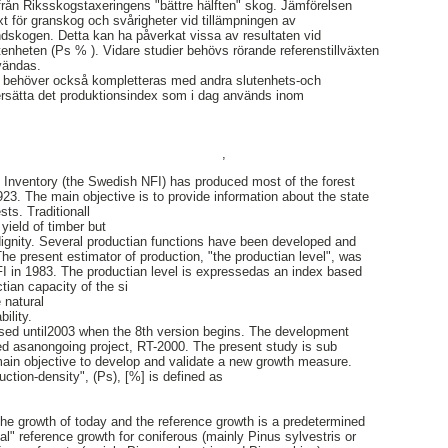
från Riksskogstaxeringens "bättre hälften" skog. Jämförelsen
äxt för granskog och svårigheter vid tillämpningen av
andskogen. Detta kan ha påverkat vissa av resultaten vid
enheten (Ps % ). Vidare studier behövs rörande referenstillväxten
vändas.
t behöver också kompletteras med andra slutenhets-och
 ersätta det produktionsindex som i dag används inom
,
 Inventory (the Swedish NFI) has produced most of the forest
923. The main objective is to provide information about the state
ts. Traditionall
yield of timber but
 dignity. Several productian functions have been developed and
The present estimator of production, "the productian level", was
I in 1983. The productian level is expressedas an index based
ian capacity of the si
 natural
ility.
ised until2003 when the 8th version begins. The development
d asanongoing project, RT-2000. The present study is sub­
main objective to develop and validate a new growth measure.
ction-density", (Ps), [%] is defined as
the growth of today and the reference growth is a predetermined
l" reference growth for coniferous (mainly Pinus sylvestris or