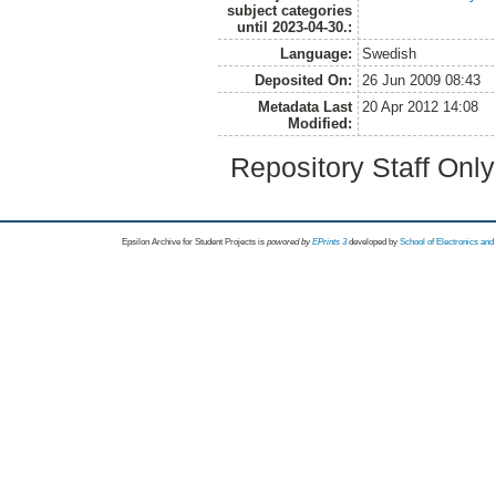
subject categories
until 2023-04-30.:
Language:
Swedish
Deposited On:
26 Jun 2009 08:43
Metadata Last
20 Apr 2012 14:08
Modified:
Repository Staff Onl
Epsilon Archive for Student Projects is
powored by
EPrints 3
developed by
School of Electronics an