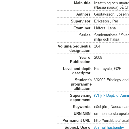
Main title:
Insättning och utvärd
(Nasua nasua) på Ch
Authors:
Gustavsson, Josefin
Supervisor:
Eriksson , Per
Examiner:
Lidfors, Lena
Series:
Studentarbete / Sveri
miljö och hälsa
Volume/Sequential
264
designation:
Year of
2009
Publication:
Level and depth
First cycle, G2E
descriptor:
Student's
VK002 Ethology and
programme
affiliation:
Supervising
(VH) > Dept. of Anim
department:
Keywords:
näsbjörn, Nasua nasu
URN:NBN:
urn:nbn:se:slu:epsil
Permanent URL:
http://urn.kb.se/res
Subject. Use of
Animal husbandry