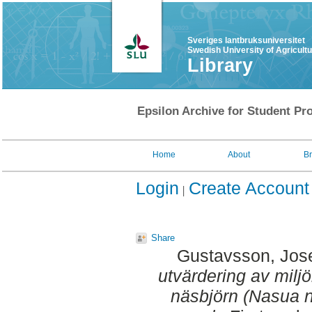
Sveriges lantbruksuniversitet
Swedish University of Agricult
Library
Epsilon Archive for Student Pro
Home
About
B
Login
Create Account
Share
Gustavsson, Jose
utvärdering av milj
näsbjörn (Nasua n