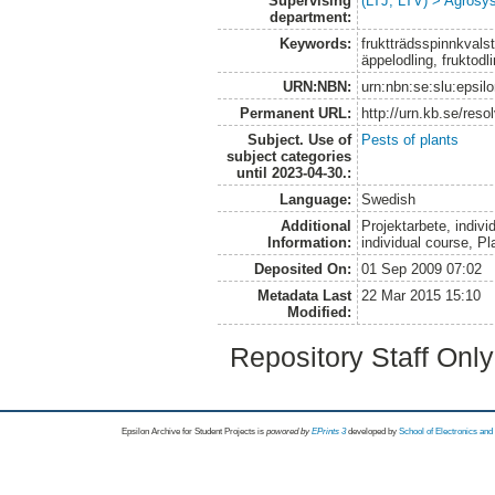
Supervising
(LTJ, LTV) > Agrosys
department:
Keywords:
fruktträdsspinnkvals
äppelodling, fruktodli
URN:NBN:
urn:nbn:se:slu:epsil
Permanent URL:
http://urn.kb.se/res
Subject. Use of
Pests of plants
subject categories
until 2023-04-30.:
Language:
Swedish
Additional
Projektarbete, indivi
Information:
individual course, Pl
Deposited On:
01 Sep 2009 07:02
Metadata Last
22 Mar 2015 15:10
Modified:
Repository Staff Onl
Epsilon Archive for Student Projects is
powored by
EPrints 3
developed by
School of Electronics an