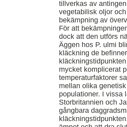
tillverkas av antingen
vegetabilisk oljor och 
bekämpning av överv
För att bekämpningen
dock att den utförs n
Äggen hos P. ulmi bli
kläckning de befinne
kläckningstidpunkten
mycket komplicerat p.
temperaturfaktorer s
mellan olika genetis
populationer. I vissa
Storbritannien och Ja
gångbara daggradsmo
kläckningstidpunkten.
ämnet och att dra slut