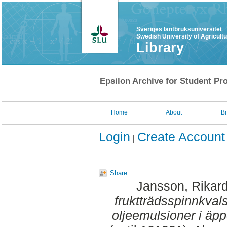
Sveriges lantbruksuniversitet
Swedish University of Agricult
Library
Epsilon Archive for Student Pro
Home
About
B
Login
Create Account
Share
Jansson, Rikar
fruktträdsspinnkva
oljeemulsioner i äpp