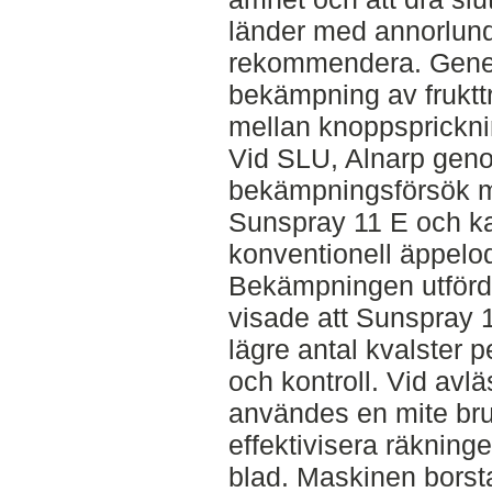
länder med annorlunda
rekommendera. Gene
bekämpning av fruktt
mellan knoppsprickni
Vid SLU, Alnarp geno
bekämpningsförsök m
Sunspray 11 E och ka
konventionell äppelod
Bekämpningen utförd
visade att Sunspray 1
lägre antal kvalster 
och kontroll. Vid avl
användes en mite bru
effektivisera räkning
blad. Maskinen borsta