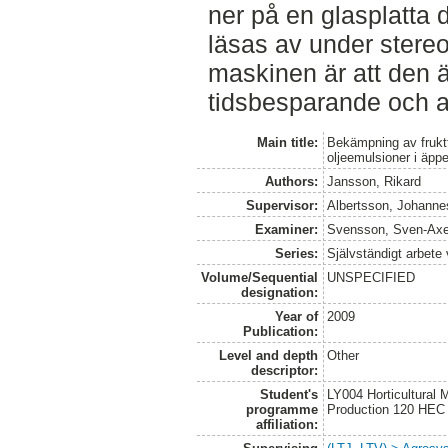
ner på en glasplatta 
läsas av under stere
maskinen är att den ä
tidsbesparande och att 
Main title:
Bekämpning av frukt
oljeemulsioner i äppe
Authors:
Jansson, Rikard
Supervisor:
Albertsson, Johanne
Examiner:
Svensson, Sven-Axe
Series:
Självständigt arbete
Volume/Sequential
UNSPECIFIED
designation:
Year of
2009
Publication:
Level and depth
Other
descriptor:
Student's
LY004 Horticultural
programme
Production 120 HEC
affiliation: