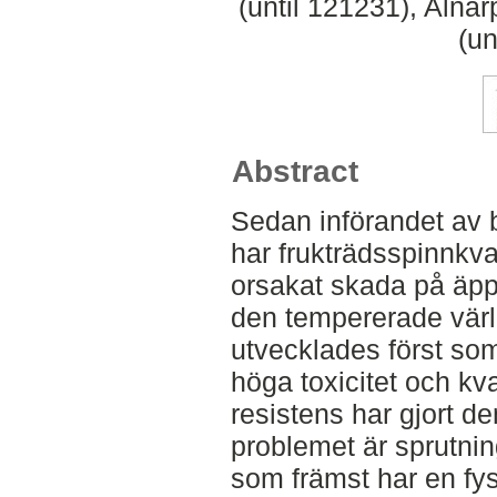
(until 121231), Alna
(un
Abstract
Sedan införandet av 
har frukträdsspinnkv
orsakat skada på äppe
den tempererade värl
utvecklades först so
höga toxicitet och kv
resistens har gjort 
problemet är sprutni
som främst har en fys