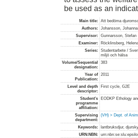
be used as an indicat
Main title:
Att bedöma djuromso
Authors:
Johansson, Johanna
Supervisor:
Gunnarsson, Stefan
Examiner:
Röcklinsberg, Helen
Series:
Studentarbete / Sveri
miljö och hälsa
Volume/Sequential
383
designation:
Year of
2011
Publication:
Level and depth
First cycle, G2E
descriptor:
Student's
EODKP Ethology an
programme
affiliation:
Supervising
(VH) > Dept. of Anim
department:
Keywords:
lantbruksdjur, djursky
URN:NBN:
urn:nbn:se:slu:epsil