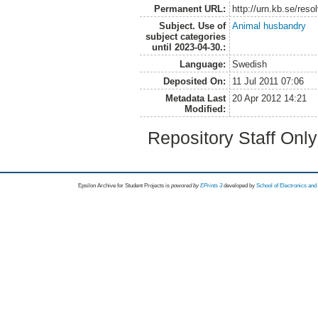
Permanent URL:
http://urn.kb.se/res
Subject. Use of
Animal husbandry
subject categories
until 2023-04-30.:
Language:
Swedish
Deposited On:
11 Jul 2011 07:06
Metadata Last
20 Apr 2012 14:21
Modified:
Repository Staff Onl
Epsilon Archive for Student Projects is
powored by
EPrints 3
developed by
School of Electronics an