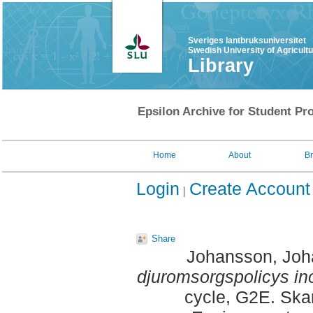
Sveriges lantbruksuniversitet
Swedish University of Agricult
Library
Epsilon Archive for Student Pro
Home
About
B
Login
Create Account
Share
Johansson, Jo
djuromsorgspolicys i
cycle, G2E. Ska