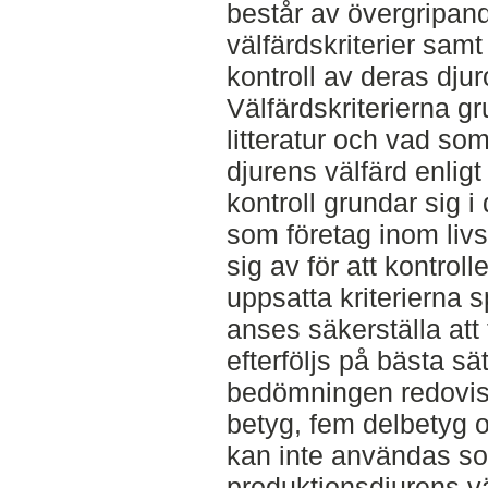
består av övergripan
välfärdskriterier samt
kontroll av deras dju
Välfärdskriterierna gr
litteratur och vad som
djurens välfärd enligt
kontroll grundar sig i
som företag inom li
sig av för att kontrol
uppsatta kriterierna 
anses säkerställa at
efterföljs på bästa sä
bedömningen redovisa
betyg, fem delbetyg o
kan inte användas s
produktionsdjurens v