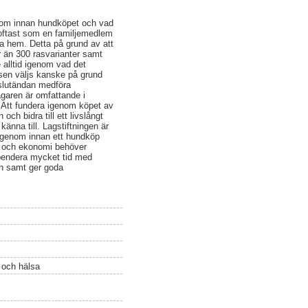
enom innan hundköpet och vad
 oftast som en familjemedlem
nga hem. Detta på grund av att
r än 300 rasvarianter samt
 alltid igenom vad det
asen väljs kanske på grund
 slutändan medföra
garen är omfattande i
. Att fundera igenom köpet av
ch bidra till ett livslångt
änna till. Lagstiftningen är
 igenom innan ett hundköp
n och ekonomi behöver
spendera mycket tid med
en samt ger goda
ö och hälsa