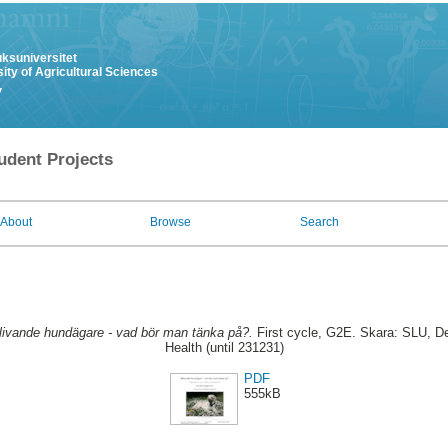
uksuniversitet
ity of Agricultural Sciences
y
udent Projects
About
Browse
Search
livande hundägare - vad bör man tänka på?.
First cycle, G2E. Skara: SLU, D
Health (until 231231)
PDF
555kB