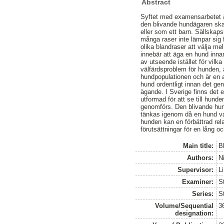
Abstract
Syftet med examensarbetet ä
den blivande hundägaren ska
eller som ett barn. Sällskaps
många raser inte lämpar sig 
olika blandraser att välja m
innebär att äga en hund inna
av utseende istället för vil
välfärdsproblem för hunden,
hundpopulationen och är en a
hund ordentligt innan det gen
ägande. I Sverige finns det e
utformad för att se till hun
genomförs. Den blivande hun
tänkas igenom då en hund va
hunden kan en förbättrad rel
förutsättningar för en lång o
Main title:
B
Authors:
N
Supervisor:
Li
Examiner:
St
Series:
S
Volume/Sequential
3
designation: