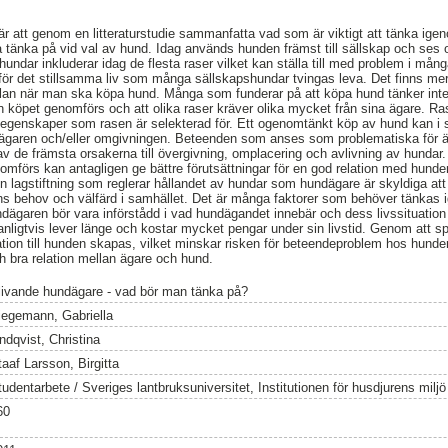
r att genom en litteraturstudie sammanfatta vad som är viktigt att tänka ig
 tänka på vid val av hund. Idag används hunden främst till sällskap och ses
hundar inkluderar idag de flesta raser vilket kan ställa till med problem i må
för det stillsamma liv som många sällskapshundar tvingas leva. Det finns me
ellan när man ska köpa hund. Många som funderar på att köpa hund tänker inte
n köpet genomförs och att olika raser kräver olika mycket från sina ägare. R
ka egenskaper som rasen är selekterad för. Ett ogenomtänkt köp av hund kan i
 ägaren och/eller omgivningen. Beteenden som anses som problematiska för ä
v de främsta orsakerna till övergivning, omplacering och avlivning av hundar
omförs kan antagligen ge bättre förutsättningar för en god relation med hunden o
n lagstiftning som reglerar hållandet av hundar som hundägare är skyldiga att k
dens behov och välfärd i samhället. Det är många faktorer som behöver tänkas
dägaren bör vara införstådd i vad hundägandet innebär och dess livssituatio
nligtvis lever länge och kostar mycket pengar under sin livstid. Genom att 
ation till hunden skapas, vilket minskar risken för beteendeproblem hos hund
ch bra relation mellan ägare och hund.
livande hundägare - vad bör man tänka på?
iegemann, Gabriella
ndqvist, Christina
aaf Larsson, Birgitta
tudentarbete / Sveriges lantbruksuniversitet, Institutionen för husdjurens milj
60