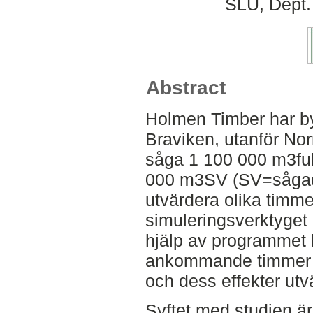
SLU, Dept.
Abstract
Holmen Timber har byg
Braviken, utanför Nor
såga 1 100 000 m3fub
000 m3SV (SV=sågad va
utvärdera olika timme
simuleringsverktyget
hjälp av programmet 
ankommande timmer f
och dess effekter utv
Syftet med studien är 