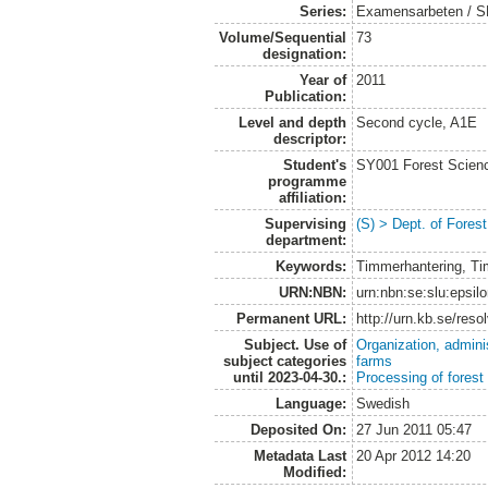
Series:
Examensarbeten / SLU
Volume/Sequential
73
designation:
Year of
2011
Publication:
Level and depth
Second cycle, A1E
descriptor:
Student's
SY001 Forest Scien
programme
affiliation:
Supervising
(S) > Dept. of Fores
department:
Keywords:
Timmerhantering, T
URN:NBN:
urn:nbn:se:slu:epsil
Permanent URL:
http://urn.kb.se/res
Subject. Use of
Organization, admini
subject categories
farms
until 2023-04-30.:
Processing of forest
Language:
Swedish
Deposited On:
27 Jun 2011 05:47
Metadata Last
20 Apr 2012 14:20
Modified: