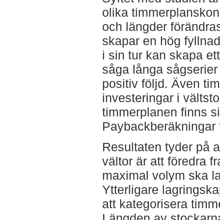
olika timmerplanskons
och längder förändras
skapar en hög fyllnad
i sin tur kan skapa et
såga långa sågserie
positiv följd. Även t
investeringar i välts
timmerplanen finns s
Paybackberäkningar f
Resultaten tyder på a
vältor är att föredra 
maximal volym ska l
Ytterligare lagringsk
att kategorisera tim
Längden av stockarna