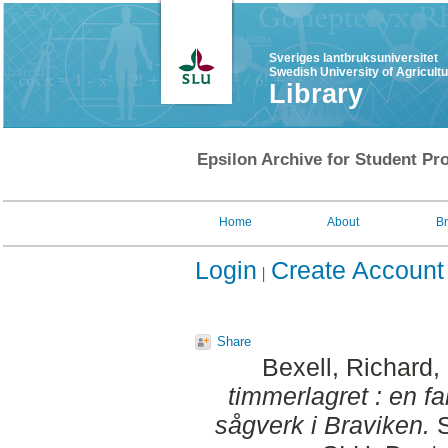
Sveriges lantbruksuniversitet
Swedish University of Agricult
Library
Epsilon Archive for Student Pro
Home
About
B
Login
Create Account
Share
Bexell, Richard
,
timmerlagret : en f
sågverk i Braviken.
S