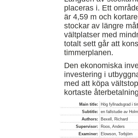
placeras i. Ett område
är 4,59 m och kortare
stockar av längre måt
vältplatser med mindre
totalt sett går att kon
timmerplanen.
Den ekonomiska inves
investering i utbyggn
med att köpa vältstopp 
kortaste återbetalnin
Main title:
Hög fyllnadsgrad i t
Subtitle:
en fallstudie av Hol
Authors:
Bexell, Richard
Supervisor:
Roos, Anders
Examiner:
Elowson, Torbjörn