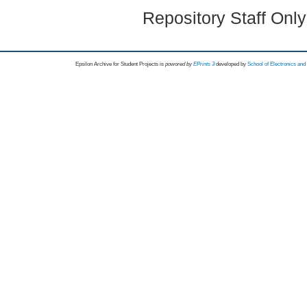
Repository Staff Onl
Epsilon Archive for Student Projects is
powored by
EPrints 3
developed by
School of Electronics an