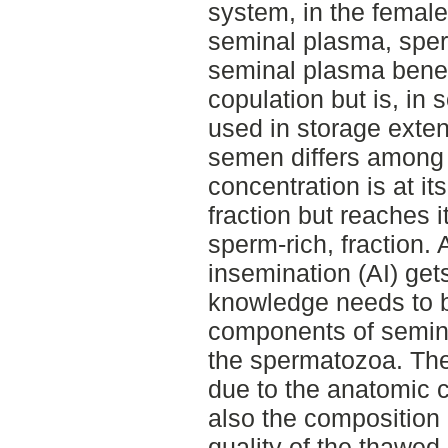
system, in the female’
seminal plasma, spe
seminal plasma benef
copulation but is, in
used in storage exten
semen differs among i
concentration is at it
fraction but reaches i
sperm-rich, fraction. A
insemination (AI) ge
knowledge needs to b
components of semin
the spermatozoa. The 
due to the anatomic c
also the composition
quality of the thawe