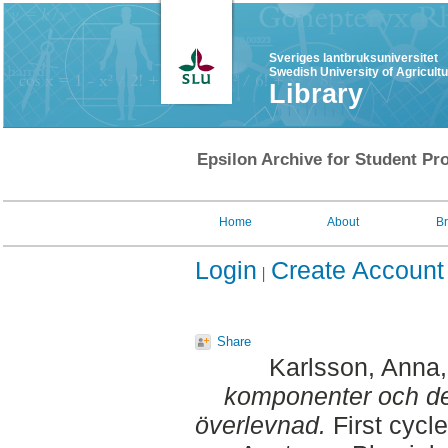
Sveriges lantbruksuniversitet
Swedish University of Agricult
Library
Epsilon Archive for Student Pro
Home
About
B
Login
Create Account
Share
Karlsson, Anna
komponenter och de
överlevnad.
First cycl