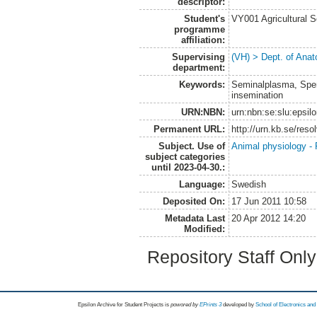
descriptor:
Student's
VY001 Agricultural 
programme
affiliation:
Supervising
(VH) > Dept. of Anat
department:
Keywords:
Seminalplasma, Sperm
insemination
URN:NBN:
urn:nbn:se:slu:epsil
Permanent URL:
http://urn.kb.se/res
Subject. Use of
Animal physiology -
subject categories
until 2023-04-30.:
Language:
Swedish
Deposited On:
17 Jun 2011 10:58
Metadata Last
20 Apr 2012 14:20
Modified:
Repository Staff Onl
Epsilon Archive for Student Projects is
powored by
EPrints 3
developed by
School of Electronics an