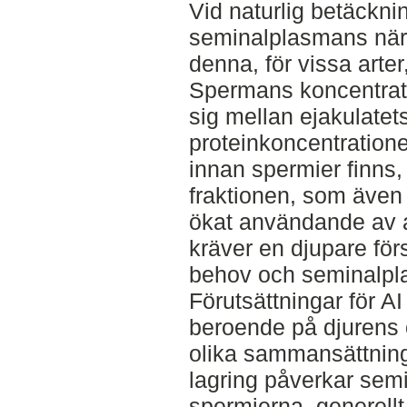
Vid naturlig betäckn
seminalplasmans när
denna, för vissa arte
Spermans koncentrati
sig mellan ejakulatets
proteinkoncentrationen
innan spermier finns,
fraktionen, som även 
ökat användande av ar
kräver en djupare för
behov och seminalplas
Förutsättningar för AI
beroende på djurens 
olika sammansättnin
lagring påverkar sem
spermierna, generellt