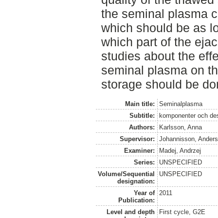
the seminal plasma c
which should be as lo
which part of the ejac
studies about the eff
seminal plasma on t
storage should be do
Main title:
Seminalplasma
Subtitle:
komponenter och des
Authors:
Karlsson, Anna
Supervisor:
Johannisson, Ander
Examiner:
Madej, Andrzej
Series:
UNSPECIFIED
Volume/Sequential
UNSPECIFIED
designation:
Year of
2011
Publication:
Level and depth
First cycle, G2E