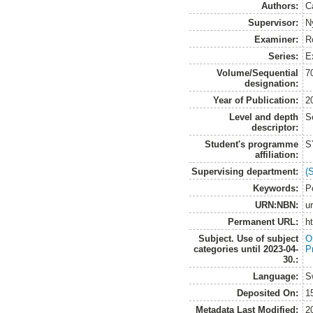
Authors:
C
Supervisor:
N
Examiner:
R
Series:
E
Volume/Sequential
7
designation:
Year of Publication:
2
Level and depth
S
descriptor:
Student's programme
S
affiliation:
Supervising department:
(
Keywords:
P
URN:NBN:
u
Permanent URL:
h
Subject. Use of subject
O
categories until 2023-04-
P
30.:
Language:
S
Deposited On:
1
Metadata Last Modified:
2