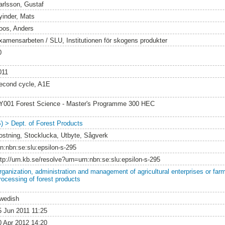
arlsson, Gustaf
yinder, Mats
oos, Anders
xamensarbeten / SLU, Institutionen för skogens produkter
0
011
econd cycle, A1E
Y001 Forest Science - Master's Programme 300 HEC
S) > Dept. of Forest Products
ostning, Stocklucka, Utbyte, Sågverk
rn:nbn:se:slu:epsilon-s-295
ttp://urn.kb.se/resolve?urn=urn:nbn:se:slu:epsilon-s-295
rganization, administration and management of agricultural enterprises or far
rocessing of forest products
wedish
5 Jun 2011 11:25
0 Apr 2012 14:20