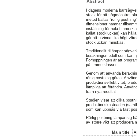
Abstract
I dagens moderna barrsågverk
stock för att sågmönstret sk
metod kallas ”rörlig postnin
dimensioner hamnar tillsamm
inställning för hela timmerkl
kallat stockluckan) kan håll
går att utvinna lika högt vä
stockluckan minskas.
Traditionellt tillämpar sågv
beräkningsmodell som kan hjä
Förhoppningen är att progra
på timmerklasser.
Genom att använda beräkning
rörlig postning göras. Anvä
produktionseffektivitet, prod
lämpliga att förändra. Anvä
fram nya resultat.
Studien visar att olika postn
produktionskostnaden (samtli
som kan uppnås via fast post
Rörlig postning lämpar sig b
av större vikt att producera 
Main title:
A