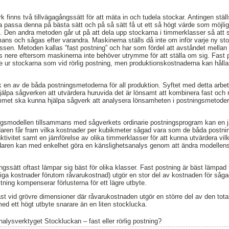
 finns två tillvägagångssätt för att mäta in och tudela stockar. Antingen stäl
a passa denna på bästa sätt och på så sätt få ut ett så högt värde som möjlig
g”. Den andra metoden går ut på att dela upp stockarna i timmerklasser så att 
ans och sågas efter varandra. Maskinerna ställs då inte om inför varje ny s
assen. Metoden kallas ”fast postning” och har som fördel att avståndet mellan 
as nere eftersom maskinerna inte behöver utrymme för att ställa om sig. Fast p
rde ur stockarna som vid rörlig postning, men produktionskostnaderna kan håll
erk en av de båda postningsmetoderna för all produktion. Syftet med detta arbe
lpa sågverken att utvärdera huruvida det är lönsamt att kombinera fast och r
mmet ska kunna hjälpa sågverk att analysera lönsamheten i postningsmetod
smodellen tillsammans med sågverkets ordinarie postningsprogram kan en j
ndaren får fram vilka kostnader per kubikmeter sågad vara som de båda postn
uktivitet samt en jämförelse av olika timmerklasser för att kunna utvärdera vi
ndaren kan med enkelhet göra en känslighetsanalys genom att ändra modellen
ingssätt oftast lämpar sig bäst för olika klasser. Fast postning är bäst lämpad
ga kostnader förutom råvarukostnad) utgör en stor del av kostnaden för sågad
ning kompenserar förlusterna för ett lägre utbyte.
äst vid grövre dimensioner där råvarukostnaden utgör en större del av den tota
med ett högt utbyte snarare än en liten stocklucka.
nalysverktyget Stockluckan – fast eller rörlig postning?