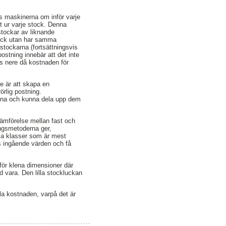
ls maskinerna om inför varje
t ur varje stock. Denna
stockar av liknande
tock utan har samma
stockarna (fortsättningsvis
ostning innebär att det inte
as nere då kostnaden för
te är att skapa en
örlig postning.
erna och kunna dela upp dem
ämförelse mellan fast och
ingsmetoderna ger,
lka klasser som är mest
s ingående värden och få
 för klena dimensioner där
 vara. Den lilla stockluckan
la kostnaden, varpå det är