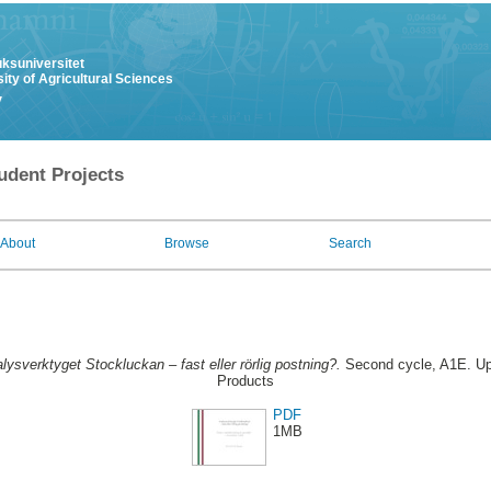
uksuniversitet
ity of Agricultural Sciences
y
udent Projects
About
Browse
Search
lysverktyget Stockluckan – fast eller rörlig postning?.
Second cycle, A1E. Upp
Products
PDF
1MB