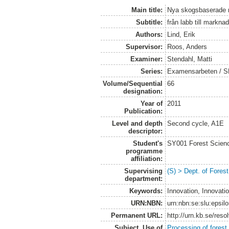
Main title:
Nya skogsbaserade m
Subtitle:
från labb till markna
Authors:
Lind, Erik
Supervisor:
Roos, Anders
Examiner:
Stendahl, Matti
Series:
Examensarbeten / SLU
Volume/Sequential
66
designation:
Year of
2011
Publication:
Level and depth
Second cycle, A1E
descriptor:
Student's
SY001 Forest Scien
programme
affiliation:
Supervising
(S) > Dept. of Fores
department:
Keywords:
Innovation, Innovati
URN:NBN:
urn:nbn:se:slu:epsil
Permanent URL:
http://urn.kb.se/res
Subject. Use of
Processing of forest