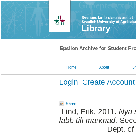
Sveriges lantbruksuniversitet
Swedish University of Agricult
Library
Epsilon Archive for Student Pro
Home
About
B
Login
Create Account
Share
Lind, Erik
, 2011.
Nya 
labb till marknad.
Seco
Dept. of