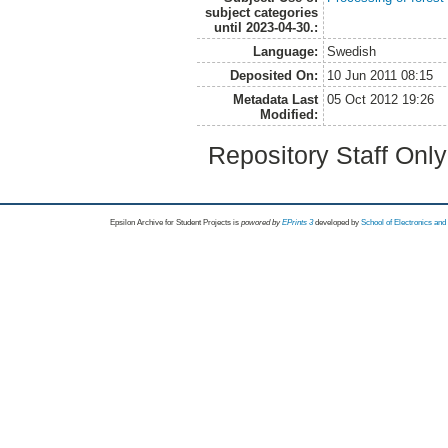
subject categories
until 2023-04-30.:
Language:
Swedish
Deposited On:
10 Jun 2011 08:15
Metadata Last
05 Oct 2012 19:26
Modified:
Repository Staff Onl
Epsilon Archive for Student Projects is
powored by
EPrints 3
developed by
School of Electronics an