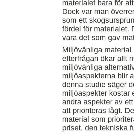
materialet bara för a
Dock var man överre
som ett skogsursprung t
fördel för materialet
vara det som gav mate
Miljövänliga material l
efterfrågan ökar allt 
miljövänliga alternati
miljöaspekterna blir al
denna studie säger d
miljöaspekter kostar 
andra aspekter av et
att prioriteras lågt. 
material som priorite
priset, den tekniska f