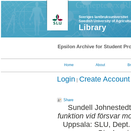
Sveriges lantbruksuniversitet
Swedish University of Agricult
Library
Epsilon Archive for Student Pro
Home
About
B
Login
Create Account
Share
Sundell Johnestedt
funktion vid försvar mo
Uppsala: SLU, Dept.