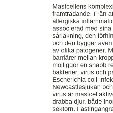
Mastcellens komplexite
framträdande. Från a
allergiska inflammati
associerad med sina
sårläkning, den förhi
och den bygger även u
av olika patogener. M
barriärer mellan kropp
möjliggör en snabb 
bakterier, virus och par
Escherichia coli-infek
Newcastlesjukan och 
virus är mastcellakt
drabba djur, både ino
sektorn. Fästingangr