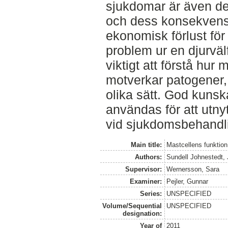
sjukdomar är även de
och dess konsekvens
ekonomisk förlust för 
problem ur en djurväl
viktigt att förstå hur
motverkar patogener,
olika sätt. God kuns
användas för att utny
vid sjukdomsbehandl
Main title:
Mastcellens funktion 
Authors:
Sundell Johnestedt,
Supervisor:
Wernersson, Sara
Examiner:
Pejler, Gunnar
Series:
UNSPECIFIED
Volume/Sequential
UNSPECIFIED
designation:
Year of
2011