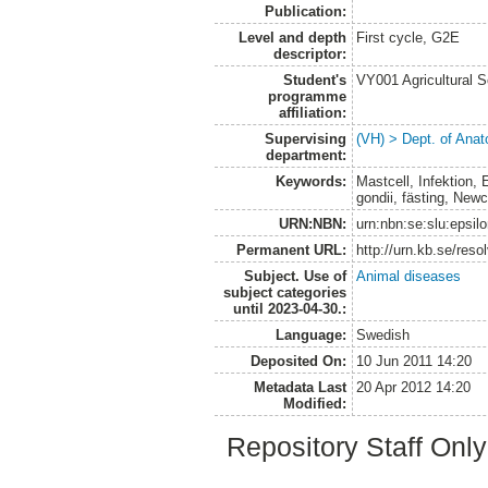
Publication:
Level and depth
First cycle, G2E
descriptor:
Student's
VY001 Agricultural 
programme
affiliation:
Supervising
(VH) > Dept. of Anat
department:
Keywords:
Mastcell, Infektion,
gondii, fästing, Newc
URN:NBN:
urn:nbn:se:slu:epsil
Permanent URL:
http://urn.kb.se/res
Subject. Use of
Animal diseases
subject categories
until 2023-04-30.:
Language:
Swedish
Deposited On:
10 Jun 2011 14:20
Metadata Last
20 Apr 2012 14:20
Modified:
Repository Staff Onl