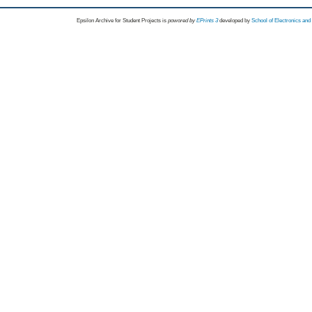
Epsilon Archive for Student Projects is
powored by
EPrints 3
developed by
School of Electronics an