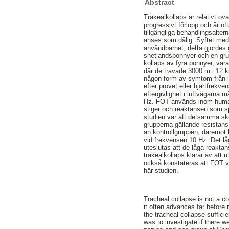
Abstract
Trakealkollaps är relativt 
progressivt förlopp och är 
tillgängliga behandlingsalter
anses som dålig. Syftet med 
användbarhet, detta gjordes 
shetlandsponnyer och en gru
kollaps av fyra ponnyer, var
där de travade 3000 m i 12 
någon form av symtom från lu
efter provet eller hjärtfrekv
eftergivlighet i luftvägarna 
Hz. FOT används inom humanm
stiger och reaktansen som sp
studien var att detsamma skul
grupperna gällande resistans
än kontrollgruppen, däremot 
vid frekvensen 10 Hz. Det lå
uteslutas att de låga reaktan
trakealkollaps klarar av att
också konstateras att FOT vis
här studien.
Tracheal collapse is not a 
it often advances far before
the tracheal collapse suffici
was to investigate if there 