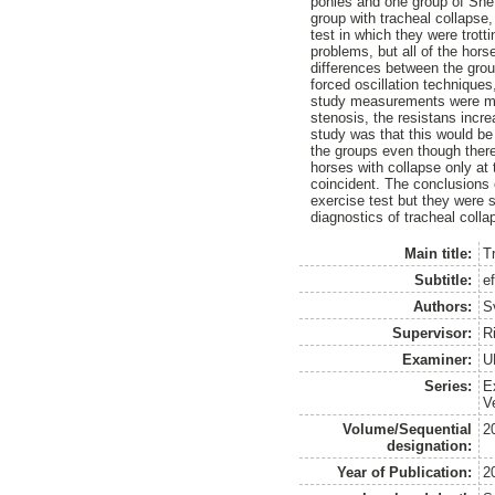
ponies and one group of Shet
group with tracheal collapse
test in which they were trot
problems, but all of the hors
differences between the group
forced oscillation technique
study measurements were mad
stenosis, the resistans incr
study was that this would be 
the groups even though there
horses with collapse only at
coincident. The conclusions 
exercise test but they were s
diagnostics of tracheal colla
Main title:
T
Subtitle:
e
Authors:
S
Supervisor:
R
Examiner:
U
Series:
E
V
Volume/Sequential
2
designation:
Year of Publication:
2