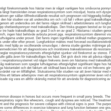
ovanligt förekommande hos hästar men är något vanligare hos småvuxna ponnyr
ofta långt framskriden innan respirationssymtom som missljud, hosta och dys
nativen ger sällan tillfredsställande resultat och prognosen vid höggradig kol
den här studien var att undersöka om och i så fall i vilken grad trakealkolla
genom att undersöka om det fanns någon skillnad i arbetstolerans och lungfun
pp shetlandsponnyer med trakealkollaps. Den friska gruppen bestod av tio 
av tre hade trakealkollaps av grad 3 och en av grad 2. Hästarna i studien geno
km/h, ingen häst behövde avbryta provet pga. respirationssymtom däremot vis
ftvägarna under provet. Det fanns ingen signifikant skillnad mellan grupper
ens under eller efter provet. Lungfunktion mättes med forcerad oscillationstekn
mäts med hjälp av oscillerande sinusvågor, i denna studie gjordes mätningar p
edicinen för att diagnosticera och monitorera trakealstenoser då resistans
eglar respirationssystemets eftergivlighet sjunker vid förekomst av stenos. 
le gälla även för trakealkollaps hos häst. Det gick dock inte att påvisa någon
 i respirationssystemet vid någon frekvens även om hästarna med trakealkolla
låg reaktansen som speglar luftvägarnas eftergivlighet signifikant lägre hos h
ga hästantalet och det faktum att skillnad bara kunde ses vid en frekvens gör 
svärdet var en tillfällighet. Slutsatserna från studien var att även hästar med r
 utföra ett lättare arbetsprov men att respirationssymtom uppkommer även vid d
ade sig vara en alltför okänslig metod för att använda för diagnosticering av
,
common disease in horses but occurs more frequent in small pony breeds. The
 respiratory signs like wheezers, cough and dyspnea are noticed. The treatme
ent and the prognosis for severe collapse with clinical signs is poor. The purp
were some differences in exercise tolerance and lung function between one gro