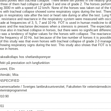
land ponies with tracheal collapse. There where ten ponies in the healthy gro
, three of them had collapse of grade 3 and one of grade 2. The horses perfor
ting 3000 m with a speed of 12 km/h. None of the horses was taken out of the t
es with tracheal collapse showed some respiratory signs during the test. There
s in respiratory rate after the test or heart rate during or after the test. Lun
s, resistance and reactance in the respiratory system were measured with oscil
e at frequencies of 3, 5, 7 and 10 Hz. FOT is used in human medicine to d
eases and the reactanse decreases when a stenosis is present. The expectati
true also in tracheal collapse in horses, but there were no significant differe
 was a tendency of higher values for the horses with collapse. The reactance 
 the frequency of 10 Hz, but because of the low number of horses it is possibl
of this study was that even horses with tracheal collapse of grade 2-3 manage
howing respiratory signs during the test. This study also shows that FOT is to
pse in horses.
rakealkollaps hos shetlandsponnyer
ffekt på prestation och lungfunktion
vonni, Elin
iihimäki, Miia
NSPECIFIED
xamensarbete / Sveriges lantbruksuniversitet, Fakulteten för veterinärmedici
eterinärprogrammet
010:90
011