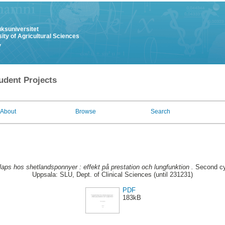
uksuniversitet
ity of Agricultural Sciences
y
udent Projects
About
Browse
Search
laps hos shetlandsponnyer : effekt på prestation och lungfunktion .
Second cy
Uppsala: SLU, Dept. of Clinical Sciences (until 231231)
PDF
183kB