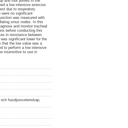
up and four ponies in the
med a low intensive exercise
est due to respiratory
 were no significant
g function was measured with
lating sinus nodes. In this
iagnose and monitor tracheal
ons before conducting this
nces in resistance between
was significant lower for the
e that the low value was a
d to perform a low intensive
o insensitive to use in
n och husdjursvetenskap,