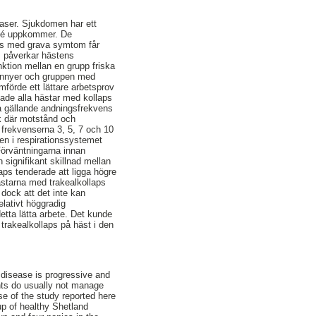
aser. Sjukdomen har ett
pné uppkommer. De
laps med grava symtom får
ps påverkar hästens
ktion mellan en grupp friska
ponnyer och gruppen med
mförde ett lättare arbetsprov
ade alla hästar med kollaps
na gällande andningsfrekvens
ik där motstånd och
å frekvenserna 3, 5, 7 och 10
en i respirationssystemet
Förväntningarna innan
 signifikant skillnad mellan
ps tenderade att ligga högre
ästarna med trakealkollaps
dock att det inte kan
elativt höggradig
etta lätta arbete. Det kunde
 trakealkollaps på häst i den
 disease is progressive and
nts do usually not manage
ose of the study reported here
up of healthy Shetland