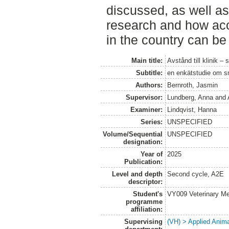
discussed, as well as
research and how acce
in the country can be
Main title:
Avstånd till klinik – 
Subtitle:
en enkätstudie om sm
Authors:
Bernroth, Jasmin
Supervisor:
Lundberg, Anna
and
Examiner:
Lindqvist, Hanna
Series:
UNSPECIFIED
Volume/Sequential
UNSPECIFIED
designation:
Year of
2025
Publication:
Level and depth
Second cycle, A2E
descriptor:
Student's
VY009 Veterinary M
programme
affiliation:
Supervising
(VH) > Applied Anim