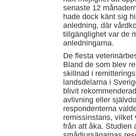
senaste 12 månaderna
hade dock känt sig h
anledning, där vårdk
tillgänglighet var d
anledningarna.
De flesta veterinärbe
Bland de som blev re
skillnad i remitterin
landsdelarna i Sveri
blivit rekommenderad
avlivning eller självd
respondenterna valde 
remissinstans, vilket
från att åka. Studien
smådjursägarnas reso