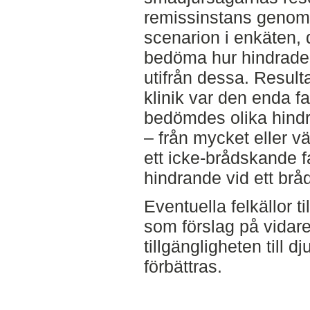
remissinstans genom a
scenarion i enkäten, 
bedöma hur hindrade 
utifrån dessa. Resulta
klinik var den enda f
bedömdes olika hind
– från mycket eller v
ett icke-brådskande fall 
hindrande vid ett brå
Eventuella felkällor ti
som förslag på vidare
tillgängligheten till d
förbättras.