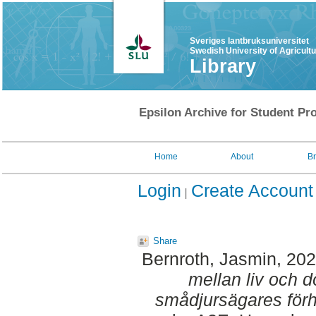
Sveriges lantbruksuniversitet
Swedish University of Agricult
Library
Epsilon Archive for Student Pro
Home
About
B
Login
Create Account
Share
Bernroth, Jasmin
, 20
mellan liv och 
smådjursägares förhå