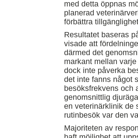
med detta öppnas möj
planerad veterinärve
förbättra tillgänglighe
Resultatet baseras p
visade att fördelning
därmed det genomsnitt
markant mellan varje 
dock inte påverka be
det inte fanns något
besöksfrekvens och an
genomsnittlig djuräga
en veterinärklinik d
rutinbesök var den v
Majoriteten av respon
haft möjlighet att upp