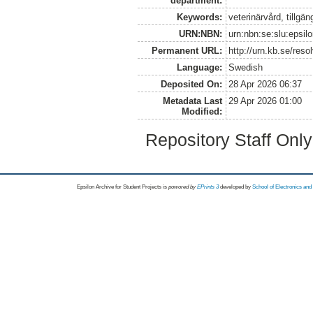
department:
Keywords:
veterinärvård, tillgän
URN:NBN:
urn:nbn:se:slu:epsil
Permanent URL:
http://urn.kb.se/res
Language:
Swedish
Deposited On:
28 Apr 2026 06:37
Metadata Last
29 Apr 2026 01:00
Modified:
Repository Staff Onl
Epsilon Archive for Student Projects is
powored by
EPrints 3
developed by
School of Electronics an