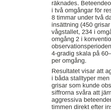
räknades. Beteendeo
i två omgångar för res
8 timmar under två 
insättning (450 grisa
vågstallet, 234 i omg
omgång 2 i konventione
observationsperiode
4-gradig skala på 60–
per omgång.
Resultatet visar att a
i båda stalltyper men
grisar som kunde obse
siffrorna svåra att jä
aggressiva beteenden
timmen direkt efter i