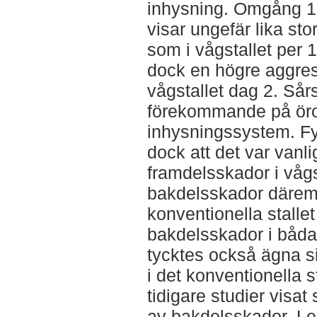
inhysning. Omgång 1 i
visar ungefär lika st
som i vågstallet per 
dock en högre aggres
vågstallet dag 2. Sår
förekommande på öro
inhysningssystem. Fy
dock att det var vanli
framdelsskador i vågst
bakdelsskador däremot
konventionella stallet
bakdelsskador i båd
tycktes också ägna si
i det konventionella s
tidigare studier visat 
av bakdelsskador. Le