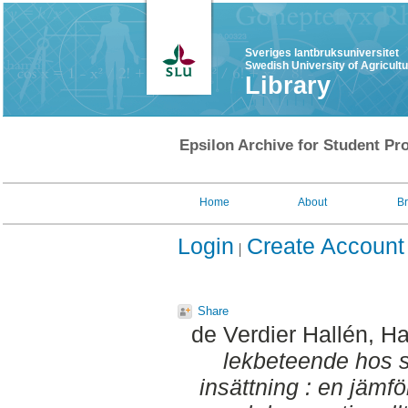
Sveriges lantbruksuniversitet
Swedish University of Agricult
Library
Epsilon Archive for Student Pro
Home
About
B
Login
Create Account
Share
de Verdier Hallén, H
lekbeteende hos s
insättning : en jämf