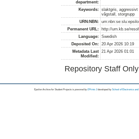
department:
Keywords:
slaktgris, aggressivt
vågstall, storgrupp
URN:NBN:
urn:nbn:se:slu:epsil
Permanent URL:
http://urn.kb.se/res
Language:
Swedish
Deposited On:
20 Apr 2026 10:19
Metadata Last
21 Apr 2026 01:01
Modified:
Repository Staff Onl
Epsilon Archive for Student Projects is
powored by
EPrints 3
developed by
School of Electronics an