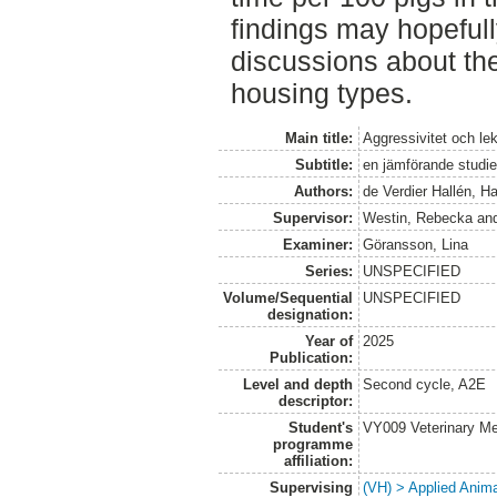
findings may hopefully
discussions about the 
housing types.
Main title:
Aggressivitet och le
Subtitle:
en jämförande studie 
Authors:
de Verdier Hallén, H
Supervisor:
Westin, Rebecka
an
Examiner:
Göransson, Lina
Series:
UNSPECIFIED
Volume/Sequential
UNSPECIFIED
designation:
Year of
2025
Publication:
Level and depth
Second cycle, A2E
descriptor:
Student's
VY009 Veterinary M
programme
affiliation:
Supervising
(VH) > Applied Anim