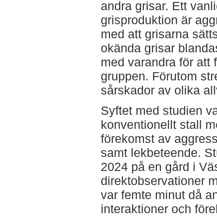
andra grisar. Ett vanl
grisproduktion är ag
med att grisarna sätts 
okända grisar blandas
med varandra för att 
gruppen. Förutom str
sårskador av olika al
Syftet med studien va
konventionellt stall
förekomst av aggress
samt lekbeteende. St
2024 på en gård i Väs
direktobservationer 
var femte minut då an
interaktioner och fö