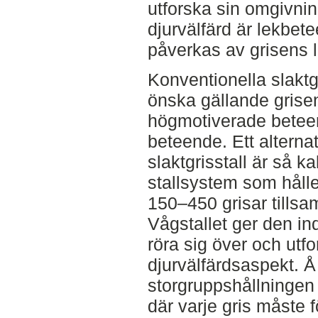
utforska sin omgivnin
djurvälfärd är lekbet
påverkas av grisens l
Konventionella slaktg
önska gällande grisens
högmotiverade betee
beteende. Ett alternat
slaktgrisstall är så ka
stallsystem som hålle
150–450 grisar tillsa
Vågstallet ger den ind
röra sig över och utfor
djurvälfärdsaspekt. 
storgruppshållningen
där varje gris måste för