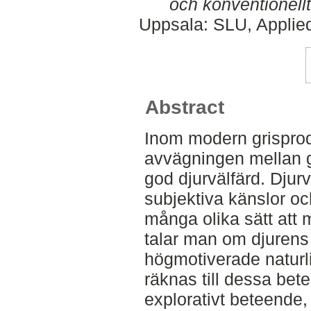
och konventionellt 
Uppsala: SLU, Applie
Abstract
Inom modern grisprod
avvägningen mellan g
god djurvälfärd. Djurv
subjektiva känslor oc
många olika sätt att 
talar man om djurens 
högmotiverade naturl
räknas till dessa be
explorativt beteende, 