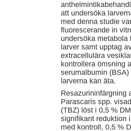
anthelmintikabehand
att undersöka larverna
med denna studie var 
fluorescerande in vitr
undersöka metabola fö
larver samt upptag a
extracellulära vesiklar
kontrollera ömsning 
serumalbumin (BSA) 
larverna kan äta.
Resazurininfärgning 
Parascaris spp. visa
(TBZ) löst i 0,5 % D
signifikant reduktion 
med kontroll, 0,5 % 