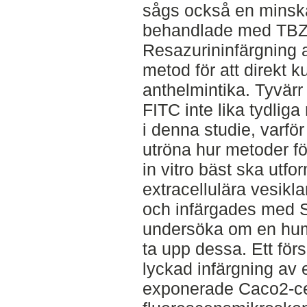
sågs också en minskad
behandlade med TBZ. 
Resazurininfärgning a
metod för att direkt 
anthelmintika. Tyvär
FITC inte lika tydlig
i denna studie, varför 
utröna hur metoder f
in vitro bäst ska utf
extracellulära vesikl
och infärgades med 
undersöka om en hum
ta upp dessa. Ett för
lyckad infärgning av e
exponerade Caco2-cel