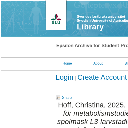
Sveriges lantbruksuniversitet
Swedish University of Agricult
Library
Epsilon Archive for Student Pro
Home
About
B
Login
Create Account
Share
Hoff, Christina
, 2025.
för metabolismstudi
spolmask L3-larvstadi