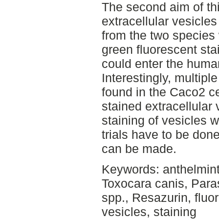
The second aim of thi
extracellular vesicle
from the two speci
green fluorescent stai
could enter the human
Interestingly, multipl
found in the Caco2 c
stained extracellular
staining of vesicles
trials have to be don
can be made.
Keywords: anthelmint
Toxocara canis, Para
spp., Resazurin, fluo
vesicles, staining