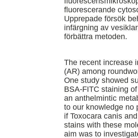
fluorescensmikroskop
fluorescerande cytos
Upprepade försök beh
infärgning av vesiklar
förbättra metoden.
The recent increase i
(AR) among roundworm
One study showed su
BSA-FITC staining of
an anthelmintic metabo
to our knowledge no 
if Toxocara canis and
stains with these mole
aim was to investiga