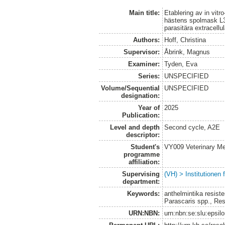
Main title:
Etablering av in vit
hästens spolmask L3-
parasitära extracellu
Authors:
Hoff, Christina
Supervisor:
Åbrink, Magnus
Examiner:
Tyden, Eva
Series:
UNSPECIFIED
Volume/Sequential
UNSPECIFIED
designation:
Year of
2025
Publication:
Level and depth
Second cycle, A2E
descriptor:
Student's
VY009 Veterinary M
programme
affiliation:
Supervising
(VH) > Institutionen
department:
Keywords:
anthelmintika resist
Parascaris spp., Resa
URN:NBN:
urn:nbn:se:slu:epsil