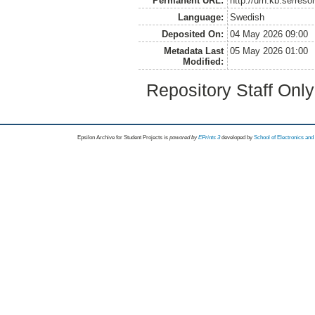
Permanent URL:
http://urn.kb.se/res
Language:
Swedish
Deposited On:
04 May 2026 09:00
Metadata Last
05 May 2026 01:00
Modified:
Repository Staff Onl
Epsilon Archive for Student Projects is
powored by
EPrints 3
developed by
School of Electronics an