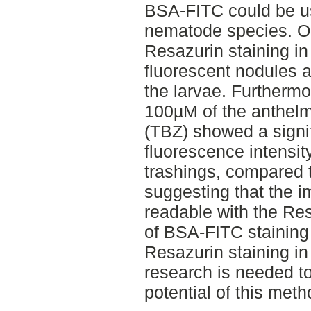
BSA-FITC could be us
nematode species. Ou
Resazurin staining in
fluorescent nodules a
the larvae. Furthermo
100µM of the anthelm
(TBZ) showed a signif
fluorescence intensit
trashings, compared 
suggesting that the im
readable with the Re
of BSA-FITC staining
Resazurin staining in
research is needed to
potential of this metho