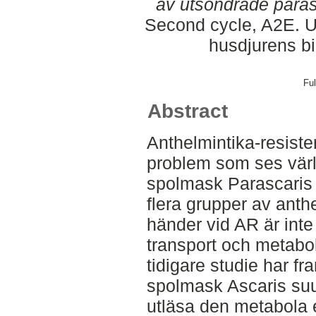
av utsöndrade parasi
Second cycle, A2E. Up
husdjurens b
Ful
Abstract
Anthelmintika-resiste
problem som ses vär
spolmask Parascaris 
flera grupper av anth
händer vid AR är inte 
transport och metabo
tidigare studie har fr
spolmask Ascaris suu
utläsa den metabola e