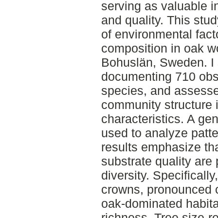
serving as valuable in
and quality. This stud
of environmental fact
composition in oak 
Bohuslän, Sweden. I 
documenting 710 obse
species, and assesse
community structure in
characteristics. A ge
used to analyze patte
results emphasize that
substrate quality are 
diversity. Specificall
crowns, pronounced c
oak-dominated habita
richness. Tree size-r