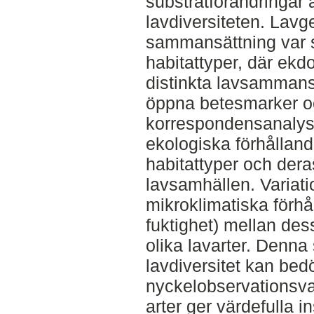
substratförändringar ä
lavdiversiteten. La
sammansättning var st
habitattyper, där ekd
distinkta lavsammans
öppna betesmarker o
korrespondensanalys
ekologiska förhållan
habitattyper och dera
lavsamhällen. Variati
mikroklimatiska förhå
fuktighet) mellan dess
olika lavarter. Denna
lavdiversitet kan be
nyckelobservationsvar
arter ger värdefulla in