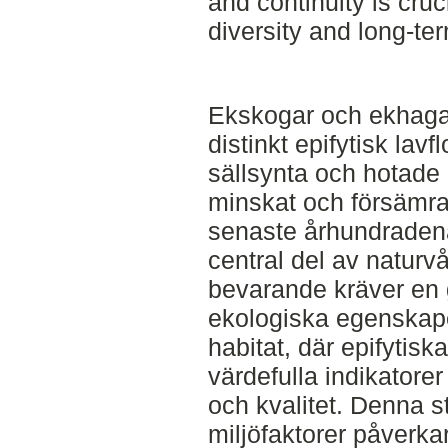
and continuity is cruc
diversity and long-te
Ekskogar och ekhaga
distinkt epifytisk lav
sällsynta och hotade 
minskat och försämra
senaste århundradena,
central del av naturvå
bevarande kräver en g
ekologiska egenskape
habitat, där epifytisk
värdefulla indikatorer
och kvalitet. Denna s
miljöfaktorer påverkar