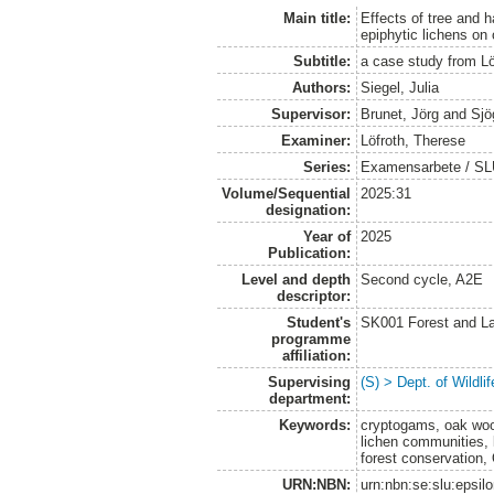
Main title:
Effects of tree and h
epiphytic lichens on
Subtitle:
a case study from L
Authors:
Siegel, Julia
Supervisor:
Brunet, Jörg
and
Sjö
Examiner:
Löfroth, Therese
Series:
Examensarbete / SLU, 
Volume/Sequential
2025:31
designation:
Year of
2025
Publication:
Level and depth
Second cycle, A2E
descriptor:
Student's
SK001 Forest and L
programme
affiliation:
Supervising
(S) > Dept. of Wildl
department:
Keywords:
cryptogams, oak wood
lichen communities, li
forest conservation,
URN:NBN:
urn:nbn:se:slu:epsil