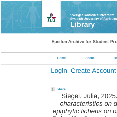
Sveriges lantbruksuniversitet
Swedish University of Agricult
Library
Epsilon Archive for Student Pro
Home
About
B
Login
Create Account
Share
Siegel, Julia
, 2025
characteristics on 
epiphytic lichens on 