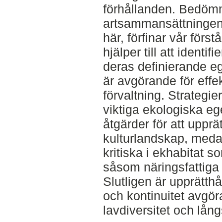
förhållanden. Bedöm
artsammansättninge
här, förfinar vår först
hjälper till att identi
deras definierande 
är avgörande för effe
förvaltning. Strategie
viktiga ekologiska e
åtgärder för att upprä
kulturlandskap, meda
kritiska i ekhabitat s
såsom näringsfattiga j
Slutligen är upprätthå
och kontinuitet avgöra
lavdiversitet och lån