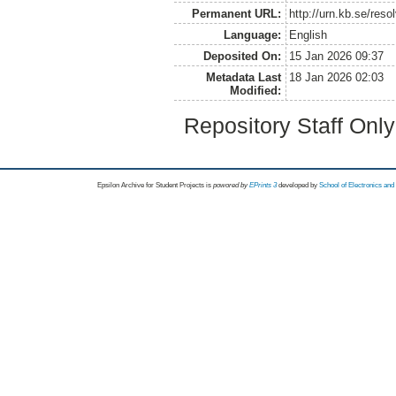
Permanent URL:
http://urn.kb.se/res
Language:
English
Deposited On:
15 Jan 2026 09:37
Metadata Last
18 Jan 2026 02:03
Modified:
Repository Staff Onl
Epsilon Archive for Student Projects is
powored by
EPrints 3
developed by
School of Electronics an