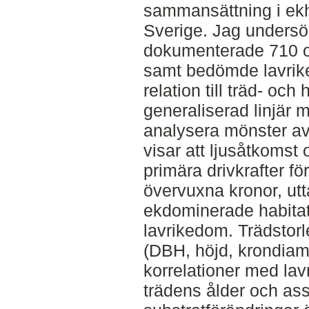
sammansättning i ekh
Sverige. Jag undersö
dokumenterade 710 ob
samt bedömde lavrike
relation till träd- och
generaliserad linjär 
analysera mönster av
visar att ljusåtkomst 
primära drivkrafter fö
övervuxna kronor, utt
ekdominerade habitat 
lavrikedom. Trädstorl
(DBH, höjd, krondiam
korrelationer med lavr
trädens ålder och as