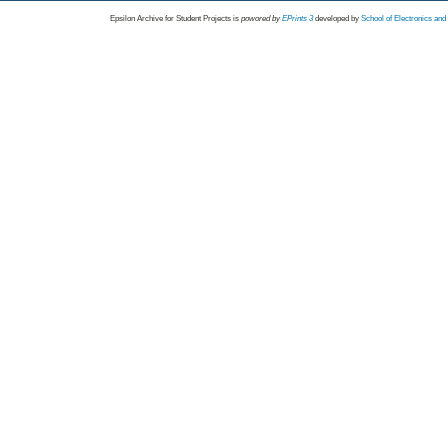
Epsilon Archive for Student Projects is
powored by
EPrints 3
developed by
School of Electronics an