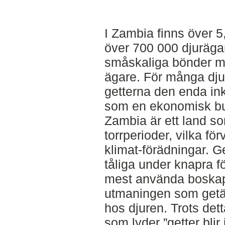
I Zambia finns över 5
över 700 000 djurägar
småskaliga bönder me
ägare. För många djur
getterna den enda in
som en ekonomisk buff
Zambia är ett land s
torrperioder, vilka fö
klimat-förädningar. Ge
tåliga under knapra f
mest använda boskape
utmaningen som getä
hos djuren. Trots detta
som lyder ”getter blir i