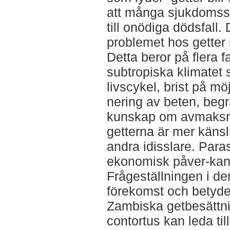
att många sjukdomss
till onödiga dödsfall.
problemet hos getter 
Detta beror på flera fa
subtropiska klimatet
livscykel, brist på möjl
nering av beten, begrä
kunskap om avmaksni
getterna är mer känsli
andra idisslare. Para
ekonomisk påver-kan
Frågeställningen i de
förekomst och betydel
Zambiska getbesättni
contortus kan leda ti