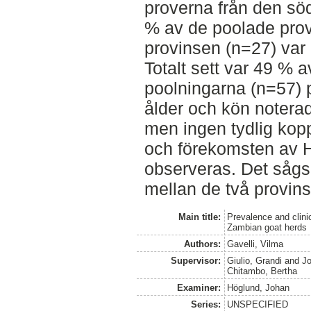
proverna från den sö
% av de poolade prov
provinsen (n=27) var p
Totalt sett var 49 % 
poolningarna (n=57)
ålder och kön noterad
men ingen tydlig kopp
och förekomsten av H
observeras. Det sågs 
mellan de två provins
Main title:
Prevalence and clini
Zambian goat herds
Authors:
Gavelli, Vilma
Supervisor:
Giulio, Grandi
and
J
Chitambo, Bertha
Examiner:
Höglund, Johan
Series:
UNSPECIFIED