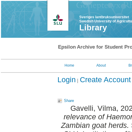
Sveriges lantbruksuniversitet
Swedish University of Agricult
Library
Epsilon Archive for Student Pro
Home
About
B
Login
Create Account
Share
Gavelli, Vilma
, 20
relevance of Haemon
Zambian goat herds.