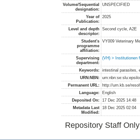
Volume/Sequential
UNSPECIFIED
designation:
Year of
2025
Publication:
Level and depth
Second cycle, A2E
descriptor:
Student's
VY009 Veterinary M
programme
affiliation:
Supervising
(VH) > Institutionen
department:
Keywords:
intestinal parasites
URN:NBN:
urn:nbn:se:slu:epsil
Permanent URL:
http://urn.kb.se/res
Language:
English
Deposited On:
17 Dec 2025 14:48
Metadata Last
18 Dec 2025 02:04
Modified:
Repository Staff Onl