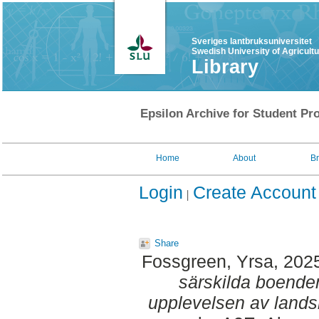
Sveriges lantbruksuniversitet
Swedish University of Agricult
Library
Epsilon Archive for Student Pro
Home
About
B
Login
Create Account
Share
Fossgreen, Yrsa
, 202
särskilda boenden
upplevelsen av lands