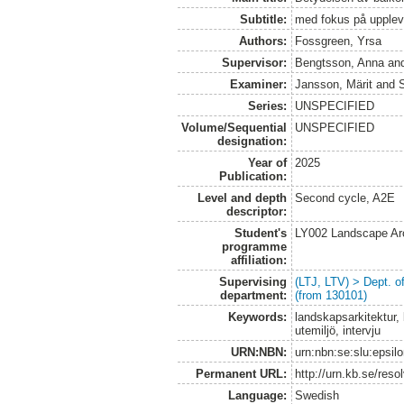
Subtitle:
med fokus på upplev
Authors:
Fossgreen, Yrsa
Supervisor:
Bengtsson, Anna
an
Examiner:
Jansson, Märit
and
Series:
UNSPECIFIED
Volume/Sequential
UNSPECIFIED
designation:
Year of
2025
Publication:
Level and depth
Second cycle, A2E
descriptor:
Student's
LY002 Landscape Ar
programme
affiliation:
Supervising
(LTJ, LTV) > Dept. 
department:
(from 130101)
Keywords:
landskapsarkitektur,
utemiljö, intervju
URN:NBN:
urn:nbn:se:slu:epsil
Permanent URL:
http://urn.kb.se/res
Language:
Swedish