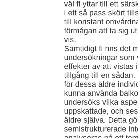
väl fl yttar till ett sä
i ett så pass skört til
till konstant omvårdn
förmågan att ta sig u
vis.
Samtidigt fi nns det 
undersökningar som 
effekter av att vistas 
tillgång till en sådan.
för dessa äldre indiv
kunna använda balkong
undersöks vilka aspek
uppskattade, och ses 
äldre själva. Detta g
semistrukturerade in
analyseras på ett tema