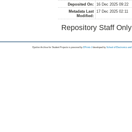
Deposited On:
16 Dec 2025 09:22
Metadata Last
17 Dec 2025 02:11
Modified:
Repository Staff Onl
Epsilon Archive for Student Projects is
powored by
EPrints 3
developed by
School of Electronics an