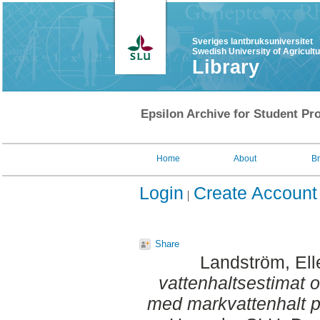
Sveriges lantbruksuniversitet
Swedish University of Agricult
Library
Epsilon Archive for Student Pro
Home
About
B
Login
Create Account
Share
Landström, Ell
vattenhaltsestimat 
med markvattenhalt p