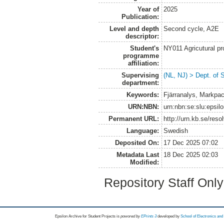
Year of
2025
Publication:
Level and depth
Second cycle, A2E
descriptor:
Student's
NY011 Agricutural pr
programme
affiliation:
Supervising
(NL, NJ) > Dept. of 
department:
Keywords:
Fjärranalys, Markpack
URN:NBN:
urn:nbn:se:slu:epsil
Permanent URL:
http://urn.kb.se/res
Language:
Swedish
Deposited On:
17 Dec 2025 07:02
Metadata Last
18 Dec 2025 02:03
Modified:
Repository Staff Onl
Epsilon Archive for Student Projects is
powored by
EPrints 3
developed by
School of Electronics an