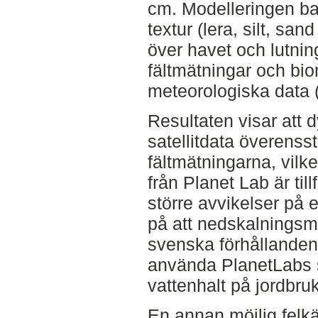
cm. Modelleringen b
textur (lera, silt, san
över havet och lutnin
fältmätningar och bi
meteorologiska data 
Resultaten visar att
satellitdata överens
fältmätningarna, vilk
från Planet Lab är till
större avvikelser på e
på att nedskalningsmo
svenska förhållanden. 
använda PlanetLabs som
vattenhalt på jordbru
En annan möjlig felkä