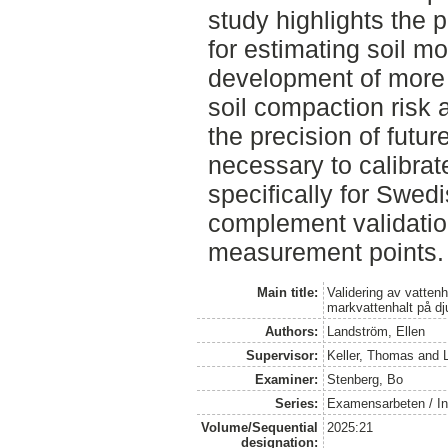
study highlights the 
for estimating soil mo
development of more 
soil compaction risk
the precision of futur
necessary to calibra
specifically for Swed
complement validati
measurement points.
Main title:
Validering av vatte
markvattenhalt på dj
Authors:
Landström, Ellen
Supervisor:
Keller, Thomas
and
Examiner:
Stenberg, Bo
Series:
Examensarbeten / Ins
Volume/Sequential
2025:21
designation: