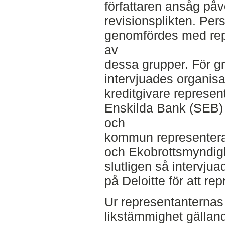
författaren ansåg på
revisionsplikten. Pers
genomfördes med repr
av
dessa grupper. För g
intervjuades organis
kreditgivare represe
Enskilda Bank (SEB)
och
kommun representera
och Ekobrottsmyndig
slutligen så intervju
på Deloitte för att re
Ur representanternas
likstämmighet gällan