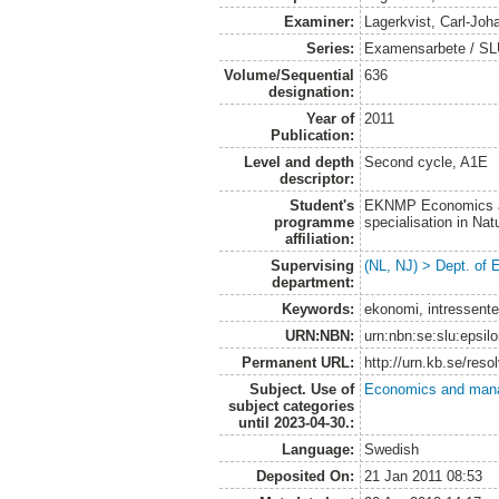
Examiner:
Lagerkvist, Carl-Joh
Series:
Examensarbete / SLU
Volume/Sequential
636
designation:
Year of
2011
Publication:
Level and depth
Second cycle, A1E
descriptor:
Student's
EKNMP Economics an
programme
specialisation in N
affiliation:
Supervising
(NL, NJ) > Dept. of
department:
Keywords:
ekonomi, intressenter
URN:NBN:
urn:nbn:se:slu:epsil
Permanent URL:
http://urn.kb.se/res
Subject. Use of
Economics and man
subject categories
until 2023-04-30.:
Language:
Swedish
Deposited On:
21 Jan 2011 08:53