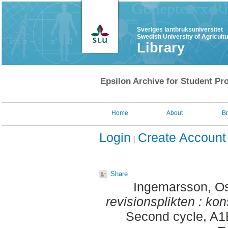
Sveriges lantbruksuniversitet
Swedish University of Agricult
Library
Epsilon Archive for Student Pro
Home
About
B
Login
Create Account
Share
Ingemarsson, O
revisionsplikten : ko
Second cycle, A1