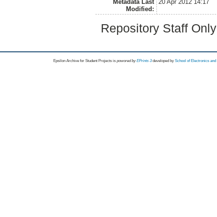
Metadata Last
20 Apr 2012 14:17
Modified:
Repository Staff Onl
Epsilon Archive for Student Projects is
powored by
EPrints 3
developed by
School of Electronics an