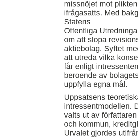
missnöjet mot plikte
ifrågasatts. Med bakg
Statens
Offentliga Utredninga
om att slopa revision
aktiebolag. Syftet me
att utreda vilka kon
får enligt intressente
beroende av bolagets 
uppfylla egna mål.
Uppsatsens teoretisk
intressentmodellen. 
valts ut av författare
och kommun, kreditgi
Urvalet gjordes utifrå