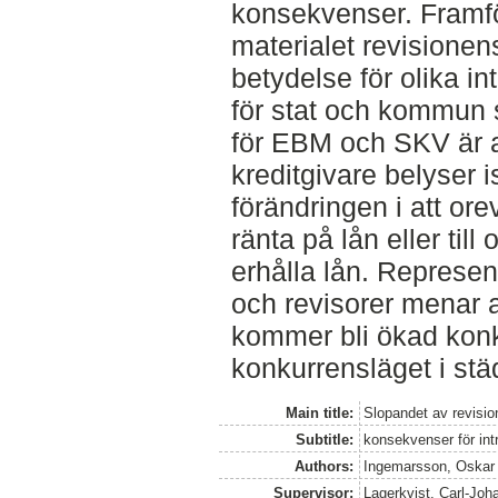
konsekvenser. Framför
materialet revisionen
betydelse för olika i
för stat och kommun 
för EBM och SKV är a
kreditgivare belyser i
förändringen i att ore
ränta på lån eller till
erhålla lån. Represen
och revisorer menar 
kommer bli ökad kon
konkurrensläget i städ
Main title:
Slopandet av revisio
Subtitle:
konsekvenser för int
Authors:
Ingemarsson, Oskar
Supervisor:
Lagerkvist, Carl-Joh