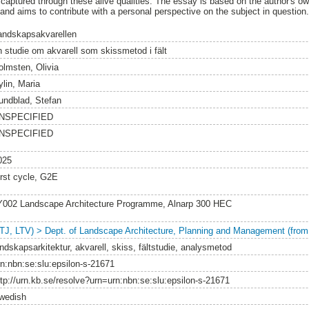
s captured through these alive qualities. The essay is based on the author's o
and aims to contribute with a personal perspective on the subject in question
andskapsakvarellen
n studie om akvarell som skissmetod i fält
olmsten, Olivia
ylin, Maria
undblad, Stefan
NSPECIFIED
NSPECIFIED
025
irst cycle, G2E
Y002 Landscape Architecture Programme, Alnarp 300 HEC
LTJ, LTV) > Dept. of Landscape Architecture, Planning and Management (from
andskapsarkitektur, akvarell, skiss, fältstudie, analysmetod
rn:nbn:se:slu:epsilon-s-21671
ttp://urn.kb.se/resolve?urn=urn:nbn:se:slu:epsilon-s-21671
wedish