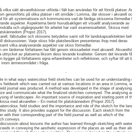
ilka sätt akvarellskisser utförda i fält kan användas för att förstå platser. A
om genomförts på olika platser i ett område i Lomma, där skisser i akvarell o
d för att systematisera och kommunicera vad de färdiga skisserna förmedlar 
erande aspekter. Aspekterna berör huvudsakligen ett visuellt analyserande av
ionskälla och utgångspunkt för arbetet har varit examensarbetet, Skissa med
latskännedom (Propst 2017).
varell, fältstudier och skissens betydelse samt roll för landskapsarkitekten be
ill diskussionen. Varje skiss från platsbesöken presenteras ihop med deras
samt vilka analyserande aspekter var skiss förmedlar.
on om lärdomar författaren har fått genom skissarbetet med akvarell. Akvarell
a uttrycket av platserna liksom dess levande kvaliteter. Genom det levande f
 bygger på författarens egna erfarenheter och reflektioner, och syftar till att b
iv inom ämnesområdet i fråga.
,
te in what ways watercolour field sketches can be used for an understanding 
 fieldwork which was carried out at various locations in an area in Lomma, 
field journal was produced. A method was developed in the shape of analysing
tize and communicate what the finalized sketches conveyed. The analysing a
sing of landscapes. An important source of inspiration and starting point of t
Skissa med akvarellen – En metod för platskännedom (Propst 2017).
atercolour, field studies and the importance and role of the sketch for the la
this study. It also provides support for the discussion. Each sketch from the
r with their corresponding part of the field journal as well as which of the
tch conveys.
discussion about lessons the author has learned through sketching with water
ceeds in conveying the aesthetic expression of the places as well as their ali