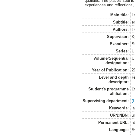
qualities. The place's soul i
experiences and reflections, 
Main title:
L
Subtitle:
e
Authors:
H
Supervisor:
K
Examiner:
S
Series:
U
Volume/Sequential
U
designation:
Year of Publication:
2
Level and depth
F
descriptor:
Student's programme
L
affiliation:
Supervising department:
(
Keywords:
l
URN:NBN:
u
Permanent URL:
h
Language:
S