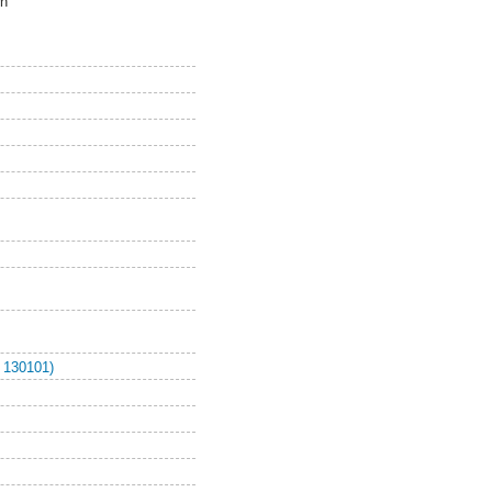
wn
.
 130101)