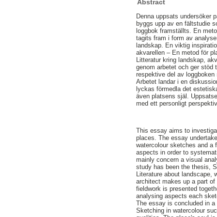
Abstract
Denna uppsats undersöker på v
byggs upp av en fältstudie s
loggbok framställts. En meto
tagits fram i form av analys
landskap. En viktig inspirat
akvarellen – En metod för p
Litteratur kring landskap, ak
genom arbetet och ger stöd t
respektive del av loggboken 
Arbetet landar i en diskussi
lyckas förmedla det estetisk
även platsens själ. Uppsatsen
med ett personligt perspekt
This essay aims to investiga
places. The essay undertakes
watercolour sketches and a 
aspects in order to systema
mainly concern a visual analy
study has been the thesis, 
Literature about landscape, w
architect makes up a part of 
fieldwork is presented togethe
analysing aspects each ske
The essay is concluded in a 
Sketching in watercolour suc