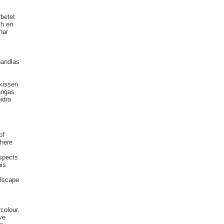
rbetet
ch en
har
handlas
skissen
ångas
idra
of
where
spects
his
ndscape
colour.
ve