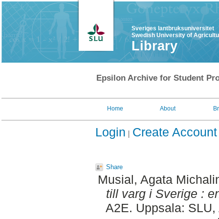
Sveriges lantbruksuniversitet
Swedish University of Agricult
Library
Epsilon Archive for Student Pro
Home
About
B
Login
Create Account
Share
Musial, Agata Michali
till varg i Sverige : 
A2E. Uppsala: SLU, 