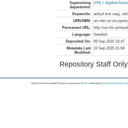
Supervising
(VH) > Applied Anim
department:
Keywords:
attityd mot varg, vil
URN:NBN:
urn:nbn:se:slu:epsil
Permanent URL:
http://urn.kb.se/res
Language:
Swedish
Deposited On:
09 Sep 2025 10:47
Metadata Last
10 Sep 2025 01:04
Modified:
Repository Staff Onl
Epsilon Archive for Student Projects is
powored by
EPrints 3
developed by
School of Electronics an