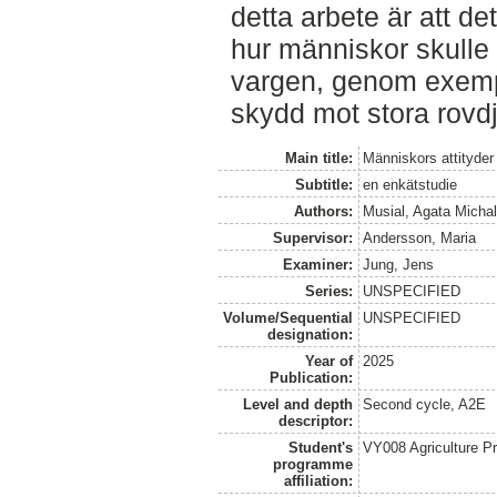
detta arbete är att de
hur människor skull
vargen, genom exemp
skydd mot stora rovdj
Main title:
Människors attityder t
Subtitle:
en enkätstudie
Authors:
Musial, Agata Michal
Supervisor:
Andersson, Maria
Examiner:
Jung, Jens
Series:
UNSPECIFIED
Volume/Sequential
UNSPECIFIED
designation:
Year of
2025
Publication:
Level and depth
Second cycle, A2E
descriptor:
Student's
VY008 Agriculture P
programme
affiliation: