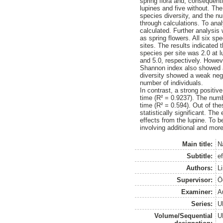
spring flora and, consequentl
lupines and five without. Th
species diversity, and the n
through calculations. To ana
calculated. Further analysis 
as spring flowers. All six sp
sites. The results indicated 
species per site was 2.0 at l
and 5.0, respectively. Howeve
Shannon index also showed a 
diversity showed a weak nega
number of individuals.
In contrast, a strong positi
time (R² = 0.9237). The numb
time (R² = 0.594). Out of th
statistically significant. T
effects from the lupine. To be
involving additional and mo
Main title:
N
Subtitle:
ef
Authors:
L
Supervisor:
Ö
Examiner:
Au
Series:
U
Volume/Sequential
U