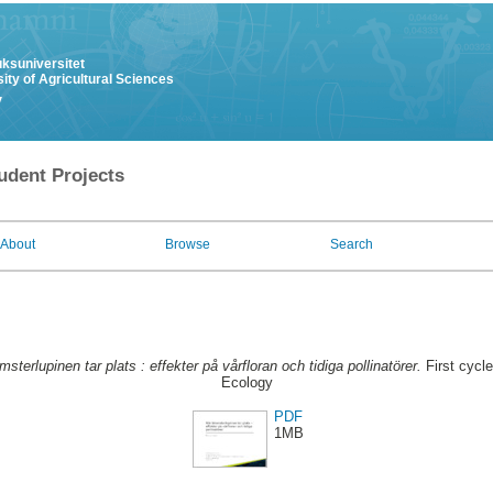
uksuniversitet
ity of Agricultural Sciences
y
udent Projects
About
Browse
Search
msterlupinen tar plats : effekter på vårfloran och tidiga pollinatörer.
First cycl
Ecology
PDF
1MB