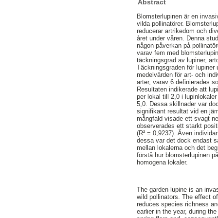
Abstract
Blomsterlupinen är en invasi
vilda pollinatörer. Blomsterl
reducerar artrikedom och div
året under våren. Denna studi
någon påverkan på pollinatör
varav fem med blomsterlupin
täckningsgrad av lupiner, art
Täckningsgraden för lupiner
medelvärden för art- och indi
arter, varav 6 definierades 
Resultaten indikerade att lup
per lokal till 2,0 i lupinloka
5,0. Dessa skillnader var dock
signifikant resultat vid en 
mångfald visade ett svagt ne
observerades ett starkt posi
(R² = 0,9237). Även individa
dessa var det dock endast sa
mellan lokalerna och det beg
förstå hur blomsterlupinen på
homogena lokaler.
The garden lupine is an invas
wild pollinators. The effect o
reduces species richness and
earlier in the year, during t