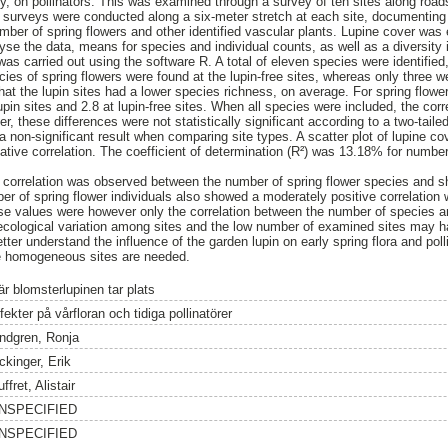
y, on pollinators. This was examined through a survey of ten sites along road
e surveys were conducted along a six-meter stretch at each site, documenting 
umber of spring flowers and other identified vascular plants. Lupine cover was
lyse the data, means for species and individual counts, as well as a diversity
was carried out using the software R. A total of eleven species were identified
ecies of spring flowers were found at the lupin-free sites, whereas only three w
that the lupin sites had a lower species richness, on average. For spring flow
upin sites and 2.8 at lupin-free sites. When all species were included, the co
r, these differences were not statistically significant according to a two-tailed
non-significant result when comparing site types. A scatter plot of lupine c
tive correlation. The coefficient of determination (R²) was 13.18% for numbe
ve correlation was observed between the number of spring flower species and s
er of spring flower individuals also showed a moderately positive correlation 
ese values were however only the correlation between the number of species 
he ecological variation among sites and the low number of examined sites may h
tter understand the influence of the garden lupin on early spring flora and poll
re homogeneous sites are needed.
är blomsterlupinen tar plats
fekter på vårfloran och tidiga pollinatörer
indgren, Ronja
ckinger, Erik
ffret, Alistair
NSPECIFIED
NSPECIFIED