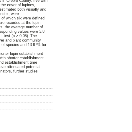
s in Orebro County, five with
the cover of lupines,
 estimated both visually and
 index, were
, of which six were defined
ere recorded at the lupin
ers, the average number of
rresponding values were 3.8
 t-test (p > 0.05). The
over and plant community
r of species and 13.97% for
horter lupin establishment
with shorter establishment
and establishment time
ave attenuated potential
inators, further studies