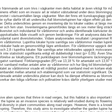
v främmande art som trivs i vägkanter men detta habitat är även viktigt för
upinens effekt som en invasiv art är relativt välstuderad under dess blomningsper
ersitet i växtsamhällen längs vägkanter. Men det finns ett kunskapsglapp gäll
e syftar därför till att undersöka ifall blomsterlupinen har någon effekt på de
er. Detta undersöktes genom en inventering där tio lokaler valdes ut längs me
er och fem utan. Inventeringarna genomfördes längs en sex meter lång sträcka
diversitet och individantal för vårblommor och andra identifierade kärlväxter
 uppskattades både visuellt och genom beräkningar. För att analysera data be
vidantal samt diversitetsindex. Vidare analyserades resultatet i programmet R.
som vårblommor. Lupinfria lokaler hyste samtliga sex vårblommor medan lupinl
inlokaler hade en genomsnittligt lägre artrikedom. För vårblommor uppgick det
ler och 2,8 i lupinfria lokaler. När samtliga arter inkluderades uppgick motsvaran
 inte statistiskt signifikanta enligt ett dubbelsidigt t-test (p> 0,05). Även Sha
jämförelse av lokaltyperna. Ett punktdiagram över blomsterlupinens täcknings
gativt samband. Förklaringsgraden (R²) var 13,18 % för artantalet och 13,97 %
tivt samband mellan antalet arter av vårblommor och hur lång tid blomsterlupin
ntalet av vårblommor visade ett måttligt positivt samband med en kortare etabl
mbandet mellan artantal och etableringstid som var statistiskt signifikant. D
ränsade antalet undersökta platser kan dock ha dämpat effekterna av blomster
verkar den tidiga vårfloran och pollinatörer krävs därför ytterligare studier me
,
ive alien species that thrive in road verges, but this habitat is also importan
f the lupine as an invasive species is relatively well-studied during its flowerin
 diversity in plant communities along road verges. However, there is a knowle
he spring. Therefore, this study aims to investigate whether the garden lupine 