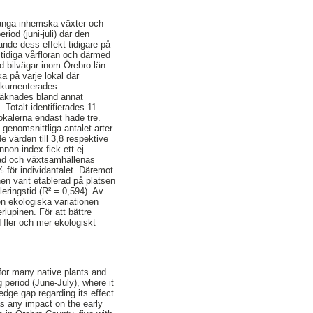
 många inhemska växter och
iod (juni-juli) där den
ande dess effekt tidigare på
n tidiga vårfloran och därmed
d bilvägar inom Örebro län
 på varje lokal där
 dokumenterades.
räknades bland annat
 Totalt identifierades 11
okalerna endast hade tre.
 genomsnittliga antalet arter
de värden till 3,8 respektive
nnon-index fick ett ej
grad och växtsamhällenas
 för individantalet. Däremot
en varit etablerad på platsen
eringstid (R² = 0,594). Av
en ekologiska variationen
lupinen. För att bättre
d fler och mer ekologiskt
t for many native plants and
g period (June-July), where it
dge gap regarding its effect
has any impact on the early