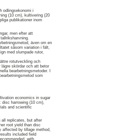
h odlingsekonomi i
ning (10 cm), kultivering (20
liga publikationer inom
ngar, men efter att
tallriksharvning.
bearbetningsmetod, även om en
atet såsom variation i fält,
sign med slumpade rutor,
ättre rotutveckling och
 lägre skördar och att betor
ionella bearbetningsmetoder. I
en bearbetningsmetod som
ltivation economics in sugar
d: disc harrowing (10 cm),
als and scientific
ll replicates, but after
er root yield than disc
y affected by tillage method,
esults included field
s recommended, with