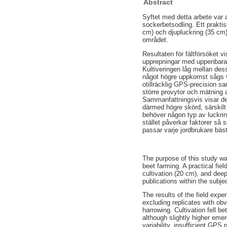
Abstract
Syftet med detta arbete var
sockerbetsodling. Ett praktis
cm) och djupluckring (35 cm)
området.
Resultaten för fältförsöket v
upprepningar med uppenbara fe
Kultiveringen låg mellan des
något högre uppkomst sågs vi
otillräcklig GPS-precision s
större provytor och mätning 
Sammanfattningsvis visar den
därmed högre skörd, särskilt 
behöver någon typ av luckring 
stället påverkar faktorer så
passar varje jordbrukare bäst
The purpose of this study wa
beet farming. A practical fie
cultivation (20 cm), and deep
publications within the subje
The results of the field exp
excluding replicates with obv
harrowing. Cultivation fell b
although slightly higher emer
variability, insufficient GP