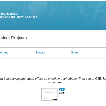
uksuniversitet
ity of Agricultural Sciences
y
udent Projects
About
Browse
Search
ka bearbetningsmetoders effekt på skörd av sockerbetor.
First cycle, G2E. Up
Environment
PDF
4MB