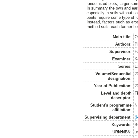
randomized plots, larger sam
In summary the own and earli
especially in soils without na
beets require some type of lo
Instead, factors such as ero
method suits each farmer be
Main title:
O
Authors:
P
Supervisor:
H
Examiner:
K
Series:
E
Volume/Sequential
2
designation:
Year of Publication:
2
Level and depth
F
descriptor:
Student's programme
N
affiliation:
Supervising department:
(
Keywords:
Be
URN:NBN:
u