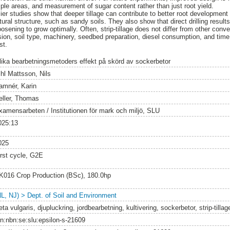
ple areas, and measurement of sugar content rather than just root yield.
er studies show that deeper tillage can contribute to better root development 
tural structure, such as sandy soils. They also show that direct drilling results
osening to grow optimally. Often, strip-tillage does not differ from other conve
sion, soil type, machinery, seedbed preparation, diesel consumption, and tim
st.
lika bearbetningsmetoders effekt på skörd av sockerbetor
ihl Mattsson, Nils
amnér, Karin
eller, Thomas
xamensarbeten / Institutionen för mark och miljö, SLU
025:13
025
irst cycle, G2E
K016 Crop Production (BSc), 180.0hp
NL, NJ) > Dept. of Soil and Environment
ta vulgaris, djupluckring, jordbearbetning, kultivering, sockerbetor, strip-tillag
rn:nbn:se:slu:epsilon-s-21609