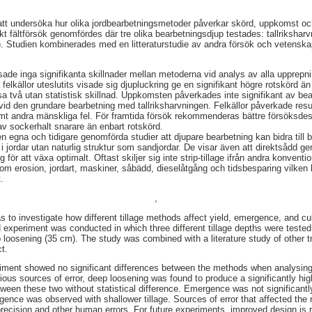
 att undersöka hur olika jordbearbetningsmetoder påverkar skörd, uppkomst oc
kt fältförsök genomfördes där tre olika bearbetningsdjup testades: tallriksharv
. Studien kombinerades med en litteraturstudie av andra försök och vetenskap
isade inga signifikanta skillnader mellan metoderna vid analys av alla upprepni
lkällor uteslutits visade sig djupluckring ge en signifikant högre rotskörd än 
sa två utan statistisk skillnad. Uppkomsten påverkades inte signifikant av 
d den grundare bearbetning med tallriksharvningen. Felkällor påverkade result
amt andra mänskliga fel. För framtida försök rekommenderas bättre försöksde
av sockerhalt snarare än enbart rotskörd.
 egna och tidigare genomförda studier att djupare bearbetning kan bidra till b
i jordar utan naturlig struktur som sandjordar. De visar även att direktsådd ger
för att växa optimalt. Oftast skiljer sig inte strip-tillage ifrån andra konvent
 som erosion, jordart, maskiner, såbädd, dieselåtgång och tidsbesparing vilk
.
,
s to investigate how different tillage methods affect yield, emergence, and cu
ld experiment was conducted in which three different tillage depths were teste
 loosening (35 cm). The study was combined with a literature study of other tri
ct.
eriment showed no significant differences between the methods when analysing a
ious sources of error, deep loosening was found to produce a significantly high
etween these two without statistical difference. Emergence was not significantl
gence was observed with shallower tillage. Sources of error that affected the r
S precision and other human errors. For future experiments, improved design i