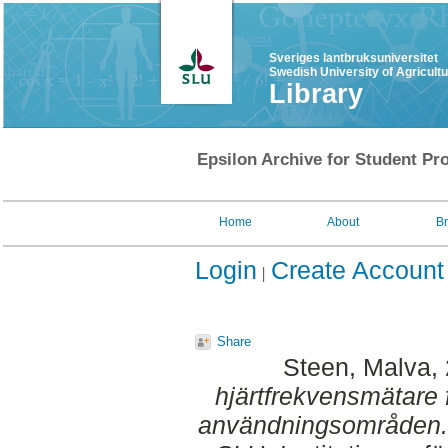
Sveriges lantbruksuniversitet
Swedish University of Agricult
Library
Epsilon Archive for Student Pro
Home
About
B
Login
Create Account
Share
Steen, Malva
,
hjärtfrekvensmätare f
användningsområden.