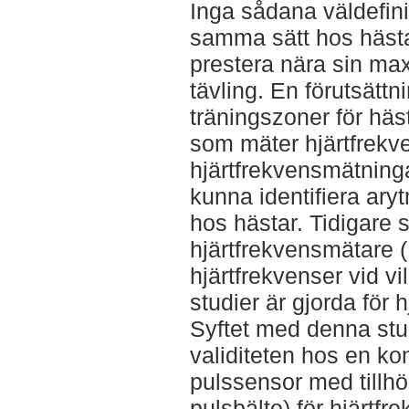
Inga sådana väldefini
samma sätt hos hästar
prestera nära sin ma
tävling. En förutsättni
träningszoner för häst
som mäter hjärtfrekv
hjärtfrekvensmätninga
kunna identifiera ary
hos hästar. Tidigare s
hjärtfrekvensmätare 
hjärtfrekvenser vid vi
studier är gjorda för
Syftet med denna stud
validiteten hos en k
pulssensor med tillh
pulsbälte) för hjärtf