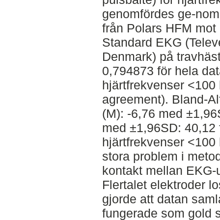
genomfördes ge-nom a
från Polars HFM mot 
Standard EKG (Televe
Denmark) på travhästa
0,794873 för hela dat
hjärtfrekvenser <100
agreement). Bland-A
(M): -6,76 med ±1,96
med ±1,96SD: 40,12 f
hjärtfrekvenser <100
stora problem i metod
kontakt mellan EKG-u
Flertalet elektroder l
gjorde att datan sam
fungerade som gold s