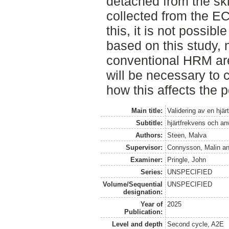
detached from the sk
collected from the EC
this, it is not possib
based on this study, n
conventional HRM are 
will be necessary to 
how this affects the p
Main title:
Validering av en hjär
Subtitle:
hjärtfrekvens och a
Authors:
Steen, Malva
Supervisor:
Connysson, Malin
a
Examiner:
Pringle, John
Series:
UNSPECIFIED
Volume/Sequential
UNSPECIFIED
designation:
Year of
2025
Publication:
Level and depth
Second cycle, A2E