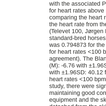
with the associated P
for heart rates abov
comparing the heart 
the heart rate from 
(Televet 100, Jørgen
standard-bred horses 
was 0.794873 for the
for heart rates <100 
agreement). The Blan
(M): -6.76 with ±1.96
with ±1.96SD: 40.12 f
heart rates <100 bpm,
study, there were sign
maintaining good co
equipment and the sk