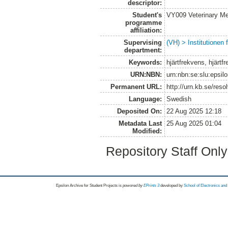
descriptor:
Student's
VY009 Veterinary M
programme
affiliation:
Supervising
(VH) > Institutionen
department:
Keywords:
hjärtfrekvens, hjärtf
URN:NBN:
urn:nbn:se:slu:epsil
Permanent URL:
http://urn.kb.se/res
Language:
Swedish
Deposited On:
22 Aug 2025 12:18
Metadata Last
25 Aug 2025 01:04
Modified:
Repository Staff Onl
Epsilon Archive for Student Projects is
powored by
EPrints 3
developed by
School of Electronics an