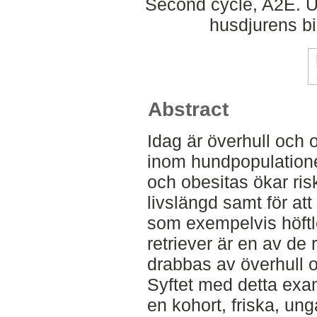
Second cycle, A2E. Up
husdjurens b
Abstract
Idag är överhull och 
inom hundpopulatione
och obesitas ökar ris
livslängd samt för at
som exempelvis höftl
retriever är en av de 
drabbas av överhull 
Syftet med detta exa
en kohort, friska, ung