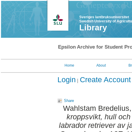
Sveriges lantbruksuniversitet
Swedish University of Agricult
Library
Epsilon Archive for Student Pro
Home
About
B
Login
Create Account
Share
Wahlstam Bredelius,
kroppsvikt, hull och
labrador retriever av j