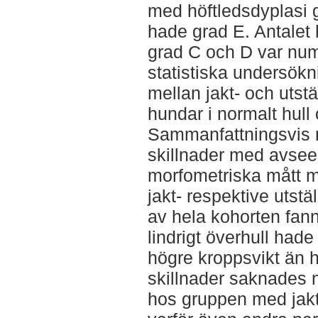
med höftledsdyplasi g
hade grad E. Antalet
grad C och D var numer
statistiska undersökn
mellan jakt- och utst
hundar i normalt hull o
Sammanfattningsvis n
skillnader med avsee
morfometriska mått me
jakt- respektive utst
av hela kohorten fann
lindrigt överhull had
högre kroppsvikt än 
skillnader saknades 
hos gruppen med jakta