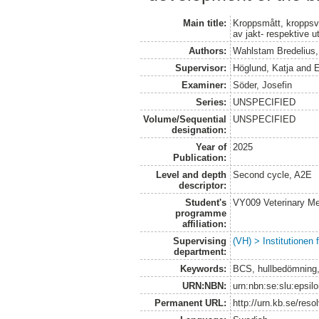
Main title:
Kroppsmått, kroppsvik
av jakt- respektive u
Authors:
Wahlstam Bredelius,
Supervisor:
Höglund, Katja
and
E
Examiner:
Söder, Josefin
Series:
UNSPECIFIED
Volume/Sequential
UNSPECIFIED
designation:
Year of
2025
Publication:
Level and depth
Second cycle, A2E
descriptor:
Student's
VY009 Veterinary M
programme
affiliation:
Supervising
(VH) > Institutionen
department:
Keywords:
BCS, hullbedömning, 
URN:NBN:
urn:nbn:se:slu:epsil
Permanent URL:
http://urn.kb.se/res