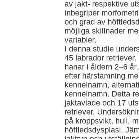
av jakt- respektive u
inbegriper morfometri
och grad av höftleds
möjliga skillnader me
variabler.
I denna studie unders
45 labrador retriever.
hanar i åldern 2–6 år
efter härstamning me
kennelnamn, alternati
kennelnamn. Detta re
jaktavlade och 17 uts
retriever. Undersökn
på kroppsvikt, hull, 
höftledsdysplasi. Jäm
jakttyp och utställni