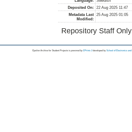
Language:
Swedish
Deposited On:
22 Aug 2025 11:47
Metadata Last
25 Aug 2025 01:05
Modified:
Repository Staff Onl
Epsilon Archive for Student Projects is
powored by
EPrints 3
developed by
School of Electronics an