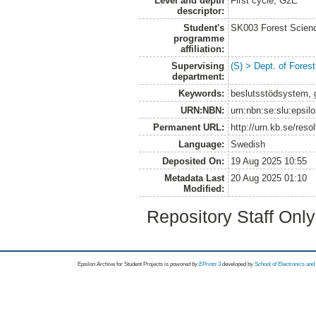
Level and depth
First cycle, G2E
descriptor:
Student's
SK003 Forest Scienc
programme
affiliation:
Supervising
(S) > Dept. of Fore
department:
Keywords:
beslutsstödsystem, 
URN:NBN:
urn:nbn:se:slu:epsil
Permanent URL:
http://urn.kb.se/res
Language:
Swedish
Deposited On:
19 Aug 2025 10:55
Metadata Last
20 Aug 2025 01:10
Modified:
Repository Staff Onl
Epsilon Archive for Student Projects is
powored by
EPrints 3
developed by
School of Electronics an