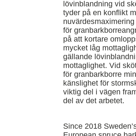
lövinblandning vid sk
tyder på en konflikt 
nuvärdesmaximering 
för granbarkborreang
på att kortare omloppst
mycket låg mottaglig
gällande lövinblandn
mottaglighet. Vid skö
för granbarkborre m
känslighet för storms
viktig del i vägen fr
del av det arbetet.
Since 2018 Sweden’s 
European spruce bar