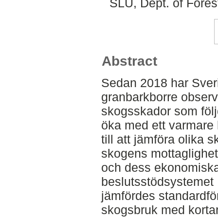
SLU, Dept. of Fore
Abstract
Sedan 2018 har Sverig
granbarkborre obser
skogsskador som följ
öka med ett varmare 
till att jämföra olika
skogens mottaglighet
och dess ekonomiska 
beslutsstödsystemet
jämfördes standardför
skogsbruk med korta