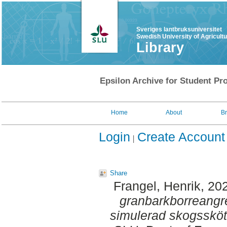
Sveriges lantbruksuniversitet
Swedish University of Agricult
Library
Epsilon Archive for Student Pro
Home
About
B
Login
Create Account
Share
Frangel, Henrik
, 20
granbarkborreangr
simulerad skogssköt