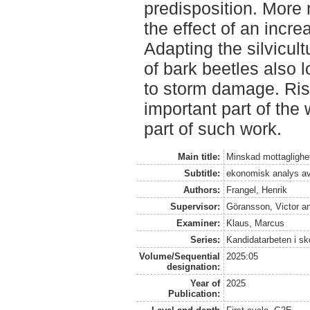
predisposition. More
the effect of an incr
Adapting the silvicult
of bark beetles also l
to storm damage. Ri
important part of the
part of such work.
Main title:
Minskad mottaglighe
Subtitle:
ekonomisk analys av
Authors:
Frangel, Henrik
Supervisor:
Göransson, Victor
a
Examiner:
Klaus, Marcus
Series:
Kandidatarbeten i s
Volume/Sequential
2025:05
designation:
Year of
2025
Publication: