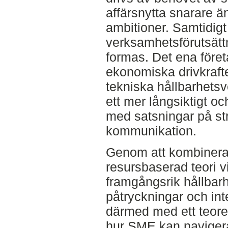
affärsnytta snarare ä
ambitioner. Samtidigt
verksamhetsförutsättn
formas. Det ena föret
ekonomiska drivkraft
tekniska hållbarhets
ett mer långsiktigt oc
med satsningar på st
kommunikation.
Genom att kombinera i
resursbaserad teori v
framgångsrik hållbarh
påtryckningar och int
därmed med ett teore
hur SME kan navigera