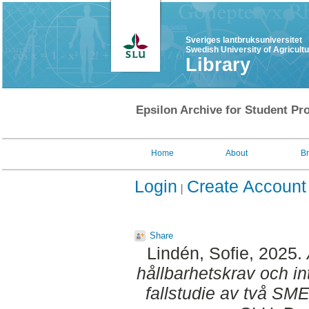
Sveriges lantbruksuniversitet
Swedish University of Agricult
Library
Epsilon Archive for Student Pro
Home
About
B
Login
Create Account
Share
Lindén, Sofie
, 2025.
hållbarhetskrav och in
fallstudie av två SME