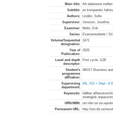
Main title:
Att balansera mellan
Subtitle:
en komparativ falls
Authors:
Lindén, Sofie
Supervisor:
Jonsson, Josefina
Examiner:
Melin, Erik
Series:
Examensarbete / SLU
Volume/Sequential
1671
designation:
Year of
2025
Publication:
Level and depth
First cycle, G2E
descriptor:
Student's
NK017 Business and
programme
affiliation:
Supervising
(NL, NJ) > Dept. of
department:
Keywords:
hållbar affärsutveckl
strategisk anpassni
URN:NBN:
urn:nbn:se:slu:epsil
Permanent URL:
http://urn.kb.se/res