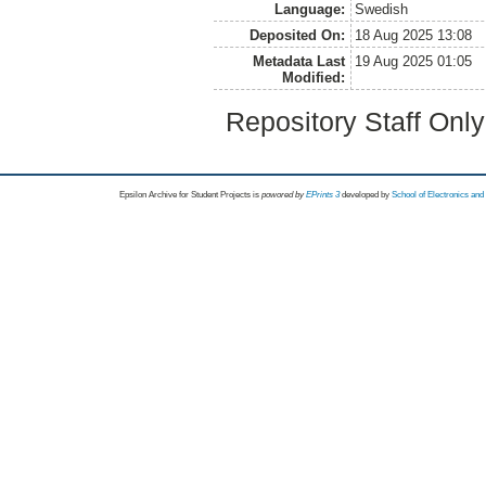
Language:
Swedish
Deposited On:
18 Aug 2025 13:08
Metadata Last
19 Aug 2025 01:05
Modified:
Repository Staff Onl
Epsilon Archive for Student Projects is
powored by
EPrints 3
developed by
School of Electronics an