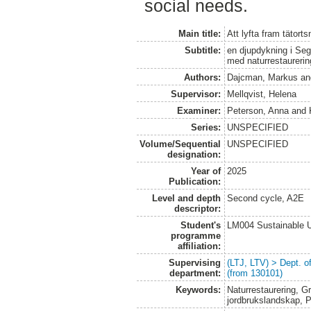
social needs.
Main title:
Att lyfta fram tätort
Subtitle:
en djupdykning i Se
med naturrestaurerin
Authors:
Dajcman, Markus
a
Supervisor:
Mellqvist, Helena
Examiner:
Peterson, Anna
and
Series:
UNSPECIFIED
Volume/Sequential
UNSPECIFIED
designation:
Year of
2025
Publication:
Level and depth
Second cycle, A2E
descriptor:
Student's
LM004 Sustainable 
programme
affiliation:
Supervising
(LTJ, LTV) > Dept. 
department:
(from 130101)
Keywords:
Naturrestaurering, G
jordbrukslandskap, P