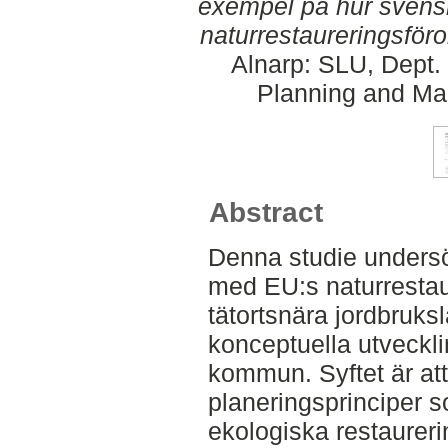
exempel på hur sven
naturrestaureringsför
Alnarp: SLU, Dept.
Planning and Ma
Abstract
Denna studie undersö
med EU:s naturrestaur
tätortsnära jordbruk
konceptuella utveckl
kommun. Syftet är at
planeringsprinciper s
ekologiska restaurer