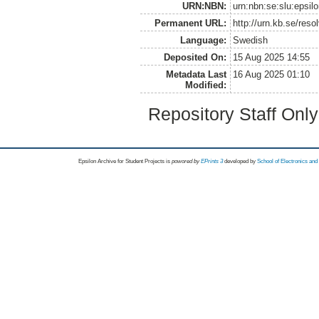
URN:NBN:
urn:nbn:se:slu:epsil
Permanent URL:
http://urn.kb.se/res
Language:
Swedish
Deposited On:
15 Aug 2025 14:55
Metadata Last
16 Aug 2025 01:10
Modified:
Repository Staff Onl
Epsilon Archive for Student Projects is
powored by
EPrints 3
developed by
School of Electronics an