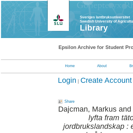
Sveriges lantbruksuniversitet
Swedish University of Agricult
Library
Epsilon Archive for Student Pro
Home
About
B
Login
Create Account
Share
Dajcman, Markus
an
lyfta fram tät
jordbrukslandskap :