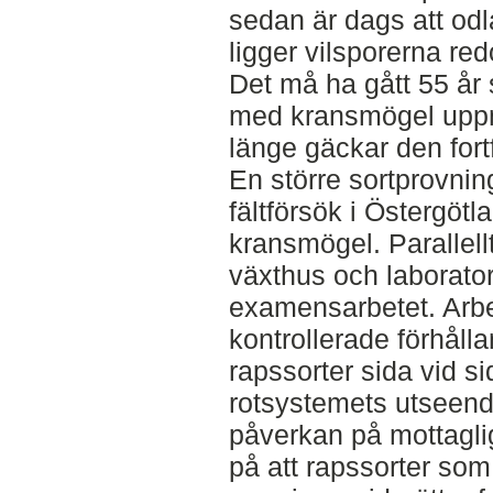
sedan är dags att odl
ligger vilsporerna re
Det må ha gått 55 år
med kransmögel up
länge gäckar den for
En större sortprovnin
fältförsök i Östergöt
kransmögel. Parallell
växthus och laborato
examensarbetet. Arbete
kontrollerade förhåll
rapssorter sida vid s
rotsystemets utseende
påverkan på mottagl
på att rapssorter som