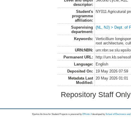
Level and depth
Second cycle, A2E
descriptor:
Student's
NY011 Agricutural pr
programme
affiliation:
Supervising
(NL, NJ) > Dept. of 
department:
Keywords:
Verticillium longispo
root architecture, cul
URN:NBN:
urn:nbn:se:slu:epsil
Permanent URL:
http://urn.kb.se/res
Language:
English
Deposited On:
19 May 2026 07:59
Metadata Last
20 May 2026 01:01
Modified:
Repository Staff Onl
Epsilon Archive for Student Projects is
powored by
EPrints 3
developed by
School of Electronics an