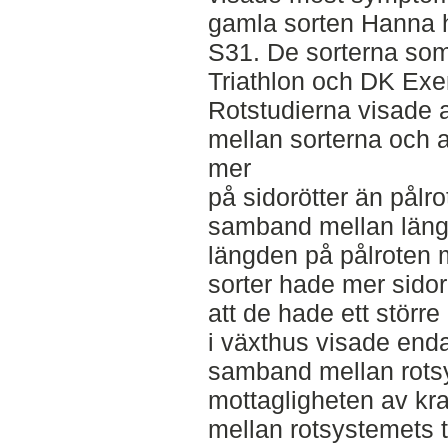
gamla sorten Hanna 
S31. De sorterna so
Triathlon och DK Exen
Rotstudierna visade a
mellan sorterna och a
mer
på sidorötter än pålro
samband mellan läng
längden på pålroten m
sorter hade mer sidor
att de hade ett störr
i växthus visade endas
samband mellan rots
mottagligheten av k
mellan rotsystemets t