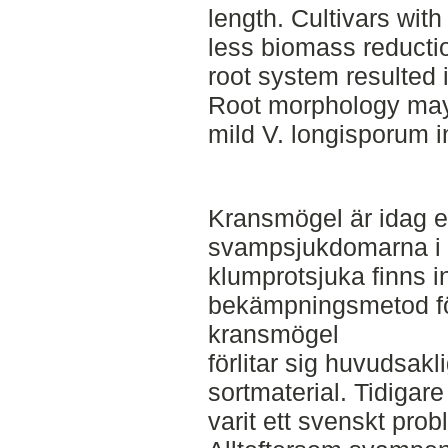
length. Cultivars with
less biomass reduction
root system resulted i
Root morphology may 
mild V. longisporum i
Kransmögel är idag e
svampsjukdomarna i s
klumprotsjuka finns i
bekämpningsmetod f
kransmögel
förlitar sig huvudsakl
sortmaterial. Tidiga
varit ett svenskt pr