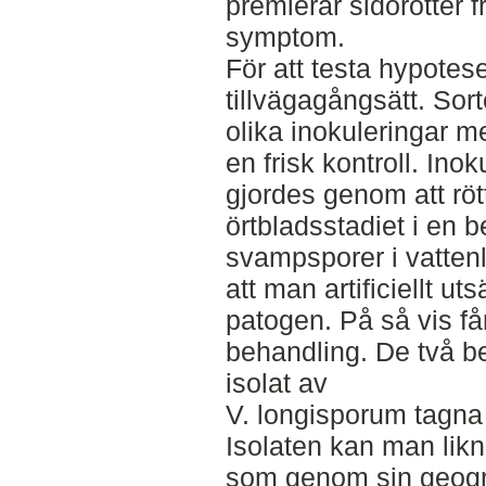
premierar sidorötter f
symptom.
För att testa hypote
tillvägagångsätt. Sor
olika inokuleringar m
en frisk kontroll. Ino
gjordes genom att röt
örtbladsstadiet i en 
svampsporer i vattenl
att man artificiellt ut
patogen. På så vis få
behandling. De två b
isolat av
V. longisporum tagna f
Isolaten kan man likn
som genom sin geogra