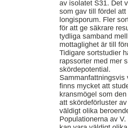
av isolatet S31. Det v
som gav till fördel at
longisporum. Fler so
för att ge säkrare resu
tydliga samband mell
mottaglighet är till fö
Tidigare sortstudier h
rapssorter med mer si
skördepotential.
Sammanfattningsvis v
finns mycket att stu
kransmögel som den o
att skördeförluster a
väldigt olika beroen
Populationerna av V. 
kan vara väldigt olika