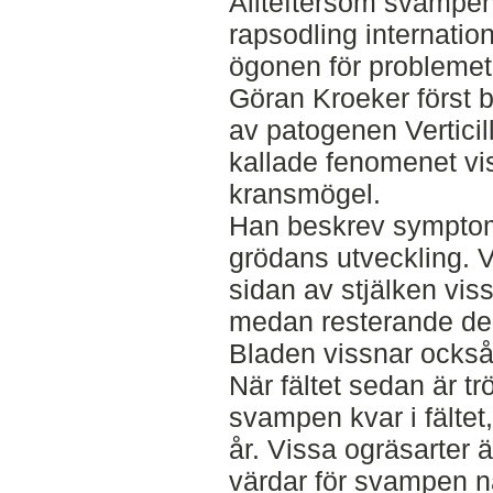
Allteftersom svampe
rapsodling internation
ögonen för problemet.
Göran Kroeker först
av patogenen Vertici
kallade fenomenet vis
kransmögel.
Han beskrev symptome
grödans utveckling. V
sidan av stjälken vis
medan resterande del a
Bladen vissnar också o
När fältet sedan är trö
svampen kvar i fältet,
år. Vissa ogräsarter ä
värdar för svampen nä