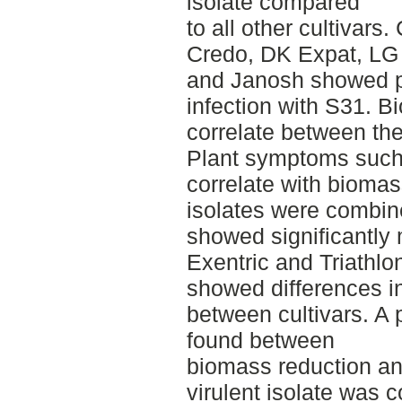
isolate compared
to all other cultivar
Credo, DK Expat, LG 
and Janosh showed po
infection with S31. B
correlate between the
Plant symptoms such 
correlate with bioma
isolates were combi
showed significantl
Exentric and Triathlon
showed differences in
between cultivars. A 
found between
biomass reduction and
virulent isolate was c