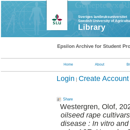
Sveriges lantbruksuniversitet
Swedish University of Agricult
Library
Epsilon Archive for Student Pro
Home
About
B
Login
Create Account
Share
Westergren, Olof
, 20
oilseed rape cultivars
disease : In vitro an