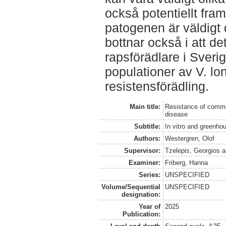
också potentiellt fram
patogenen är väldigt 
bottnar också i att de
rapsförädlare i Sverig
populationer av V. lo
resistensförädling.
Main title:
Resistance of commerc
disease
Subtitle:
In vitro and greenho
Authors:
Westergren, Olof
Supervisor:
Tzelepis, Georgios
a
Examiner:
Friberg, Hanna
Series:
UNSPECIFIED
Volume/Sequential
UNSPECIFIED
designation:
Year of
2025
Publication: