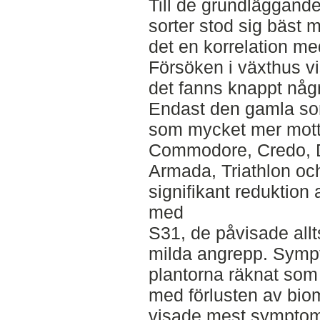
Till de grundläggande
sorter stod sig bäst 
det en korrelation me
Försöken i växthus vi
det fanns knappt någr
Endast den gamla sor
som mycket mer motta
Commodore, Credo, 
Armada, Triathlon oc
signifikant reduktion
med
S31, de påvisade allt
milda angrepp. Sym
plantorna räknat som 
med förlusten av bio
visade mest sympto