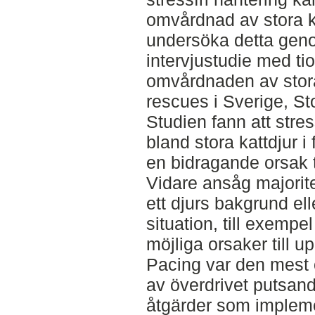
omvårdnad av stora ka
undersöka detta geno
intervjustudie med tio
omvårdnaden av stora
rescues i Sverige, St
Studien fann att stre
bland stora kattdjur 
en bidragande orsak ti
Vidare ansåg majorit
ett djurs bakgrund ell
situation, till exempel
möjliga orsaker till 
Pacing var den mest o
av överdrivet putsan
åtgärder som impleme