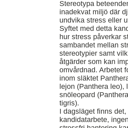
Stereotypa beteenden 
inadekvat miljö där dj
undvika stress eller 
Syftet med detta kand
hur stress påverkar s
sambandet mellan str
stereotypier samt vi
åtgärder som kan im
omvårdnad. Arbetet f
inom släktet Panthera
lejon (Panthera leo),
snöleopard (Panthera
tigris).
I dagsläget finns det, e
kandidatarbete, ingen
stressfri hantering k