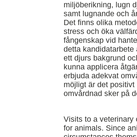
miljöberikning, lugn dj
samt lugnande och 
Det finns olika metode
stress och öka välfärd
fångenskap vid hante
detta kandidatarbete är
ett djurs bakgrund och
kunna applicera åtgä
erbjuda adekvat omvå
möjligt är det positivt
omvårdnad sker på de
Visits to a veterinary 
for animals. Since an
circumstances themsel