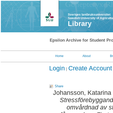
Sveriges lantbruksuniversitet
Swedish University of Agricult
Library
Epsilon Archive for Student Pro
Home
About
B
Login
Create Account
Share
Johansson, Katarina
Stressförebyggand
omvårdnad av sto