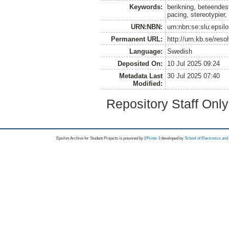
Keywords:
berikning, beteendest
pacing, stereotypier,
URN:NBN:
urn:nbn:se:slu:epsil
Permanent URL:
http://urn.kb.se/res
Language:
Swedish
Deposited On:
10 Jul 2025 09:24
Metadata Last
30 Jul 2025 07:40
Modified:
Repository Staff Onl
Epsilon Archive for Student Projects is
powored by
EPrints 3
developed by
School of Electronics an