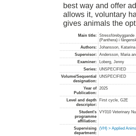
best way and offer ad
allows it, voluntary ha
gives animals the opt
Main title:
Stressförebyggande 
(Panthera) i fångens
Authors:
Johansson, Katarina
Supervisor:
Andersson, Maria
a
Examiner:
Loberg, Jenny
Series:
UNSPECIFIED
Volume/Sequential
UNSPECIFIED
designation:
Year of
2025
Publication:
Level and depth
First cycle, G2E
descriptor:
Student's
VY010 Veterinary N
programme
affiliation:
Supervising
(VH) > Applied Anim
department: